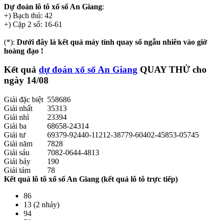
Dự đoán lô tô xổ số An Giang
:
+) Bạch thủ: 42
+) Cặp 2 số: 16-61
(*):
Dưới đây là kết quả máy tính quay số ngẫu nhiên vào giờ
hoàng đạo !
Kết quả
dự đoán xổ số An Giang
QUAY THỬ
cho
ngày 14/08
Giải đặc biệt
558686
Giải nhất
35313
Giải nhì
23394
Giải ba
68658-24314
Giải tư
69379-92440-11212-38779-60402-45853-05745
Giải năm
7828
Giải sáu
7082-0644-4813
Giải bảy
190
Giải tám
78
Kết quả lô tô xổ số An Giang (kết quả lô tô trực tiếp)
86
13 (2 nháy)
94