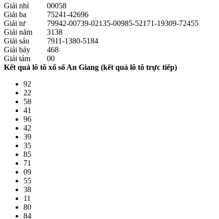
Giải nhì
00058
Giải ba
75241-42696
Giải tư
79942-00739-02135-00985-52171-19309-72455
Giải năm
3138
Giải sáu
7911-1380-5184
Giải bảy
468
Giải tám
00
Kết quả lô tô xổ số An Giang (kết quả lô tô trực tiếp)
92
22
58
41
96
42
39
35
85
71
09
55
38
11
80
84