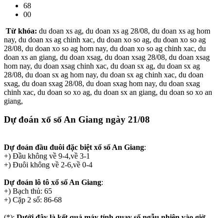
68
00
Từ khóa:
du doan xs ag, du doan xs ag 28/08, du doan xs ag hom
nay, du doan xs ag chinh xac, du doan xo so ag, du doan xo so ag
28/08, du doan xo so ag hom nay, du doan xo so ag chinh xac, du
doan xs an giang, du doan xsag, du doan xsag 28/08, du doan xsag
hom nay, du doan xsag chinh xac, du doan sx ag, du doan sx ag
28/08, du doan sx ag hom nay, du doan sx ag chinh xac, du doan
sxag, du doan sxag 28/08, du doan sxag hom nay, du doan sxag
chinh xac, du doan so xo ag, du doan sx an giang, du doan so xo an
giang,
Dự đoán xổ số An Giang
ngày 21/08
Dự đoán đầu đuôi đặc biệt xổ số An Giang
:
+) Đầu không về 9-4,về 3-1
+) Đuôi không về 2-6,về 0-4
Dự đoán lô tô xổ số An Giang
:
+) Bạch thủ: 65
+) Cặp 2 số: 86-68
(*):
Dưới đây là kết quả máy tính quay số ngẫu nhiên vào giờ