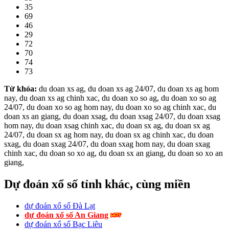
35
69
46
29
72
70
74
73
Từ khóa:
du doan xs ag, du doan xs ag 24/07, du doan xs ag hom
nay, du doan xs ag chinh xac, du doan xo so ag, du doan xo so ag
24/07, du doan xo so ag hom nay, du doan xo so ag chinh xac, du
doan xs an giang, du doan xsag, du doan xsag 24/07, du doan xsag
hom nay, du doan xsag chinh xac, du doan sx ag, du doan sx ag
24/07, du doan sx ag hom nay, du doan sx ag chinh xac, du doan
sxag, du doan sxag 24/07, du doan sxag hom nay, du doan sxag
chinh xac, du doan so xo ag, du doan sx an giang, du doan so xo an
giang,
Dự đoán xổ số tỉnh khác, cùng miền
dự đoán xổ số Đà Lạt
dự đoán xổ số An Giang
dự đoán xổ số Bạc Liêu