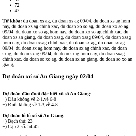
72
47
Từ khóa:
du doan xs ag, du doan xs ag 09/04, du doan xs ag hom
nay, du doan xs ag chinh xac, du doan xo so ag, du doan xo so ag
09/04, du doan xo so ag hom nay, du doan xo so ag chinh xac, du
doan xs an giang, du doan xsag, du doan xsag 09/04, du doan xsag
hom nay, du doan xsag chinh xac, du doan sx ag, du doan sx ag
09/04, du doan sx ag hom nay, du doan sx ag chinh xac, du doan
sxag, du doan sxag 09/04, du doan sxag hom nay, du doan sxag
chinh xac, du doan so xo ag, du doan sx an giang, du doan so xo an
giang,
Dự đoán xổ số An Giang
ngày 02/04
Dự đoán đầu đuôi đặc biệt xổ số An Giang
:
+) Đầu không về 2-1,về 6-8
+) Đuôi không về 1-3,về 4-8
Dự đoán lô tô xổ số An Giang
:
+) Bạch thủ: 23
+) Cặp 2 số: 54-45