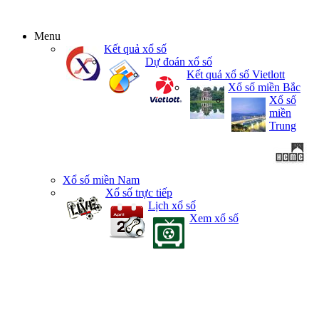
Menu
Kết quả xổ số
Dự đoán xổ số
Kết quả xổ số Vietlott
Xổ số miền Bắc
Xổ số
miền
Trung
Xổ số miền Nam
Xổ số trực tiếp
Lịch xổ số
Xem xổ số