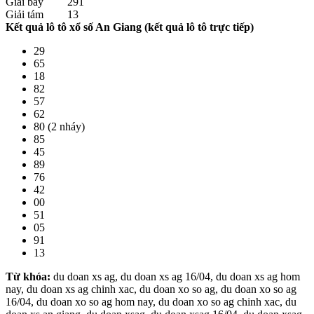
Giải bảy
291
Giải tám
13
Kết quả lô tô xổ số An Giang (kết quả lô tô trực tiếp)
29
65
18
82
57
62
80 (2 nháy)
85
45
89
76
42
00
51
05
91
13
Từ khóa:
du doan xs ag, du doan xs ag 16/04, du doan xs ag hom
nay, du doan xs ag chinh xac, du doan xo so ag, du doan xo so ag
16/04, du doan xo so ag hom nay, du doan xo so ag chinh xac, du