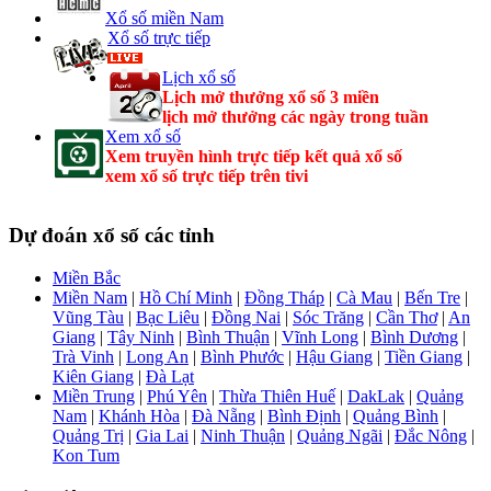
Xổ số miền Nam
Xổ số trực tiếp
Lịch xổ số
Lịch mở thưởng xổ số 3 miền
lịch mở thưởng các ngày trong tuần
Xem xổ số
Xem truyền hình trực tiếp kết quả xổ số
xem xổ số trực tiếp trên tivi
Dự đoán xổ số các tỉnh
Miền Bắc
Miền Nam
|
Hồ Chí Minh
|
Đồng Tháp
|
Cà Mau
|
Bến Tre
|
Vũng Tàu
|
Bạc Liêu
|
Đồng Nai
|
Sóc Trăng
|
Cần Thơ
|
An
Giang
|
Tây Ninh
|
Bình Thuận
|
Vĩnh Long
|
Bình Dương
|
Trà Vinh
|
Long An
|
Bình Phước
|
Hậu Giang
|
Tiền Giang
|
Kiên Giang
|
Đà Lạt
Miền Trung
|
Phú Yên
|
Thừa Thiên Huế
|
DakLak
|
Quảng
Nam
|
Khánh Hòa
|
Đà Nẵng
|
Bình Định
|
Quảng Bình
|
Quảng Trị
|
Gia Lai
|
Ninh Thuận
|
Quảng Ngãi
|
Đắc Nông
|
Kon Tum