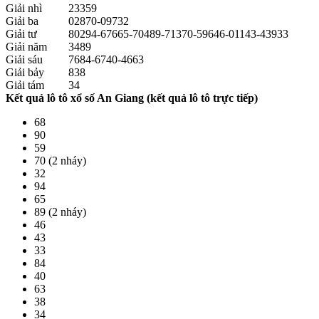
Giải nhì
23359
Giải ba
02870-09732
Giải tư
80294-67665-70489-71370-59646-01143-43933
Giải năm
3489
Giải sáu
7684-6740-4663
Giải bảy
838
Giải tám
34
Kết quả lô tô xổ số An Giang (kết quả lô tô trực tiếp)
68
90
59
70 (2 nháy)
32
94
65
89 (2 nháy)
46
43
33
84
40
63
38
34