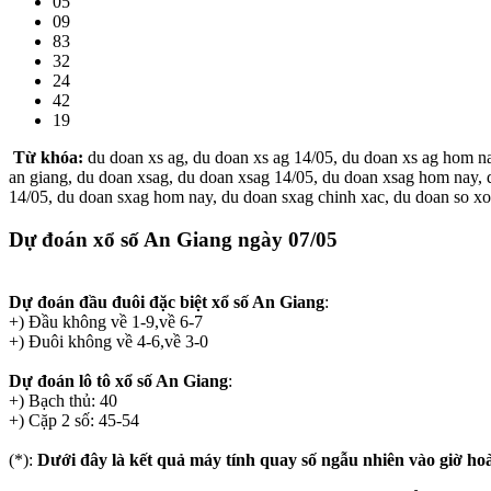
05
09
83
32
24
42
19
Từ khóa:
du doan xs ag, du doan xs ag 14/05, du doan xs ag hom na
an giang, du doan xsag, du doan xsag 14/05, du doan xsag hom nay, 
14/05, du doan sxag hom nay, du doan sxag chinh xac, du doan so xo 
Dự đoán xổ số An Giang
ngày 07/05
Dự đoán đầu đuôi đặc biệt xổ số An Giang
:
+) Đầu không về 1-9,về 6-7
+) Đuôi không về 4-6,về 3-0
Dự đoán lô tô xổ số An Giang
:
+) Bạch thủ: 40
+) Cặp 2 số: 45-54
(*):
Dưới đây là kết quả máy tính quay số ngẫu nhiên vào giờ ho