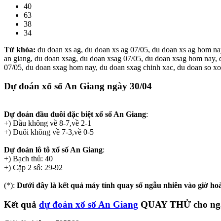
40
63
38
34
Từ khóa:
du doan xs ag, du doan xs ag 07/05, du doan xs ag hom nay
an giang, du doan xsag, du doan xsag 07/05, du doan xsag hom nay, 
07/05, du doan sxag hom nay, du doan sxag chinh xac, du doan so xo 
Dự đoán xổ số An Giang
ngày 30/04
Dự đoán đầu đuôi đặc biệt xổ số An Giang
:
+) Đầu không về 8-7,về 2-1
+) Đuôi không về 7-3,về 0-5
Dự đoán lô tô xổ số An Giang
:
+) Bạch thủ: 40
+) Cặp 2 số: 29-92
(*):
Dưới đây là kết quả máy tính quay số ngẫu nhiên vào giờ ho
Kết quả
dự đoán xổ số An Giang
QUAY THỬ
cho ng