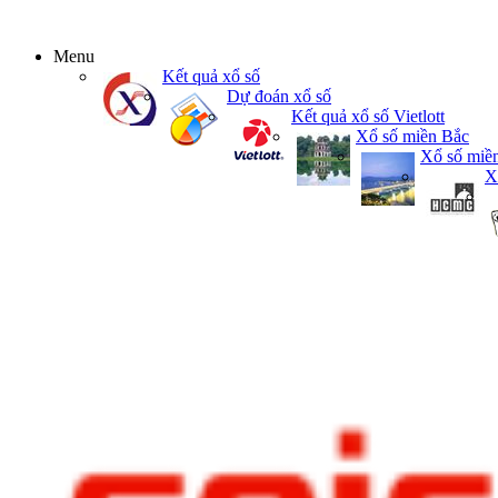
Menu
Kết quả xổ số
Dự đoán xổ số
Kết quả xổ số Vietlott
Xổ số miền Bắc
Xổ số miề
X