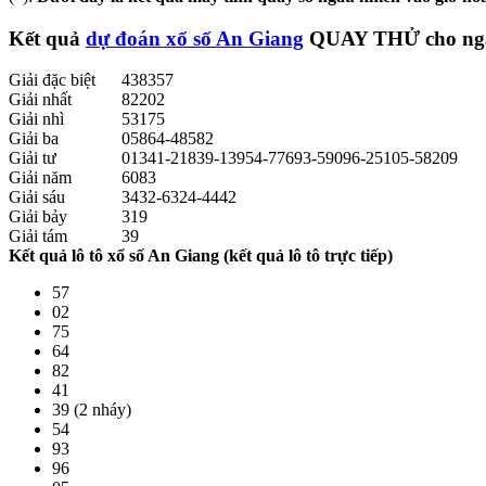
Kết quả
dự đoán xổ số An Giang
QUAY THỬ
cho ng
Giải đặc biệt
438357
Giải nhất
82202
Giải nhì
53175
Giải ba
05864-48582
Giải tư
01341-21839-13954-77693-59096-25105-58209
Giải năm
6083
Giải sáu
3432-6324-4442
Giải bảy
319
Giải tám
39
Kết quả lô tô xổ số An Giang (kết quả lô tô trực tiếp)
57
02
75
64
82
41
39 (2 nháy)
54
93
96