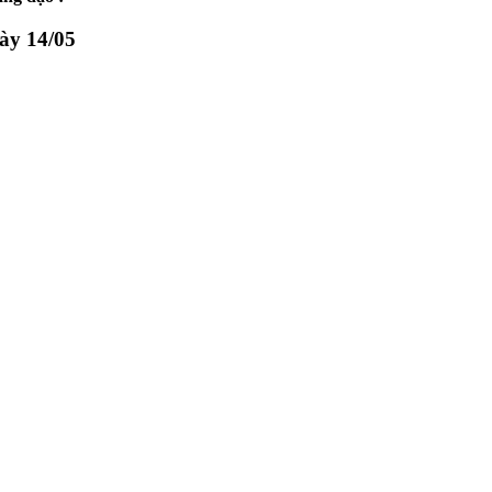
ày 14/05