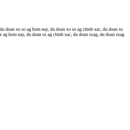
 du doan xo so ag hom nay, du doan xo so ag chinh xac, du doan xs
sx ag hom nay, du doan sx ag chinh xac, du doan sxag, du doan sxag