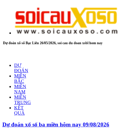
Dự đoán xổ số Bạc Liêu 26/05/2026, soi cau du doan xsbl hom nay
DỰ
ĐOÁN
MIỀN
BẮC
MIỀN
NAM
MIỀN
TRUNG
KẾT
QUẢ
Dự đoán xổ số ba miền hôm nay 09/08/2026