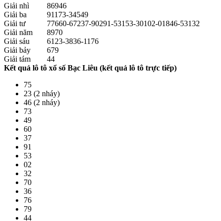
Giải nhì
86946
Giải ba
91173-34549
Giải tư
77660-67237-90291-53153-30102-01846-53132
Giải năm
8970
Giải sáu
6123-3836-1176
Giải bảy
679
Giải tám
44
Kết quả lô tô xổ số Bạc Liêu (kết quả lô tô trực tiếp)
75
23 (2 nháy)
46 (2 nháy)
73
49
60
37
91
53
02
32
70
36
76
79
44