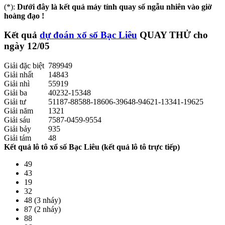
(*):
Dưới đây là kết quả máy tính quay số ngẫu nhiên vào giờ
hoàng đạo !
Kết quả
dự đoán xổ số Bạc Liêu
QUAY THỬ
cho
ngày 12/05
Giải đặc biệt
789949
Giải nhất
14843
Giải nhì
55919
Giải ba
40232-15348
Giải tư
51187-88588-18606-39648-94621-13341-19625
Giải năm
1321
Giải sáu
7587-0459-9554
Giải bảy
935
Giải tám
48
Kết quả lô tô xổ số Bạc Liêu (kết quả lô tô trực tiếp)
49
43
19
32
48 (3 nháy)
87 (2 nháy)
88