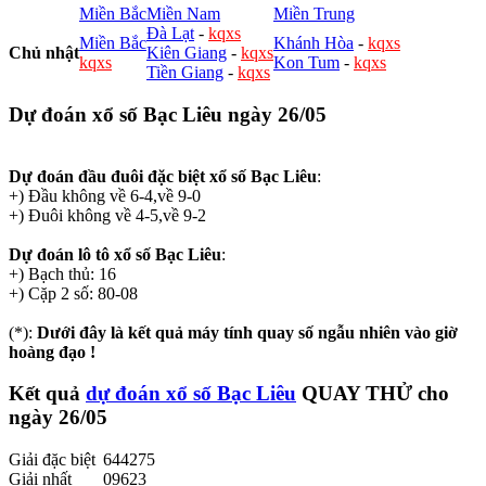
Miền Bắc
Miền Nam
Miền Trung
Đà Lạt
-
kqxs
Miền Bắc
Khánh Hòa
-
kqxs
Chủ nhật
Kiên Giang
-
kqxs
kqxs
Kon Tum
-
kqxs
Tiền Giang
-
kqxs
Dự đoán xổ số Bạc Liêu
ngày 26/05
Dự đoán đầu đuôi đặc biệt xổ số Bạc Liêu
:
+) Đầu không về 6-4,về 9-0
+) Đuôi không về 4-5,về 9-2
Dự đoán lô tô xổ số Bạc Liêu
:
+) Bạch thủ: 16
+) Cặp 2 số: 80-08
(*):
Dưới đây là kết quả máy tính quay số ngẫu nhiên vào giờ
hoàng đạo !
Kết quả
dự đoán xổ số Bạc Liêu
QUAY THỬ
cho
ngày 26/05
Giải đặc biệt
644275
Giải nhất
09623