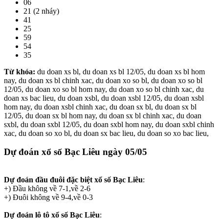
06
21 (2 nháy)
41
25
59
54
35
Từ khóa:
du doan xs bl, du doan xs bl 12/05, du doan xs bl hom
nay, du doan xs bl chinh xac, du doan xo so bl, du doan xo so bl
12/05, du doan xo so bl hom nay, du doan xo so bl chinh xac, du
doan xs bac lieu, du doan xsbl, du doan xsbl 12/05, du doan xsbl
hom nay, du doan xsbl chinh xac, du doan sx bl, du doan sx bl
12/05, du doan sx bl hom nay, du doan sx bl chinh xac, du doan
sxbl, du doan sxbl 12/05, du doan sxbl hom nay, du doan sxbl chinh
xac, du doan so xo bl, du doan sx bac lieu, du doan so xo bac lieu,
Dự đoán xổ số Bạc Liêu
ngày 05/05
Dự đoán đầu đuôi đặc biệt xổ số Bạc Liêu
:
+) Đầu không về 7-1,về 2-6
+) Đuôi không về 9-4,về 0-3
Dự đoán lô tô xổ số Bạc Liêu
: