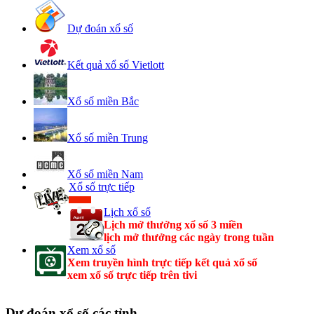
Dự đoán xổ số
Kết quả xổ số Vietlott
Xổ số miền Bắc
Xổ số miền Trung
Xổ số miền Nam
Xổ số trực tiếp
Lịch xổ số
Lịch mở thưởng xổ số 3 miền
lịch mở thưởng các ngày trong tuần
Xem xổ số
Xem truyền hình trực tiếp kết quả xổ số
xem xổ số trực tiếp trên tivi
Dự đoán xổ số các tỉnh