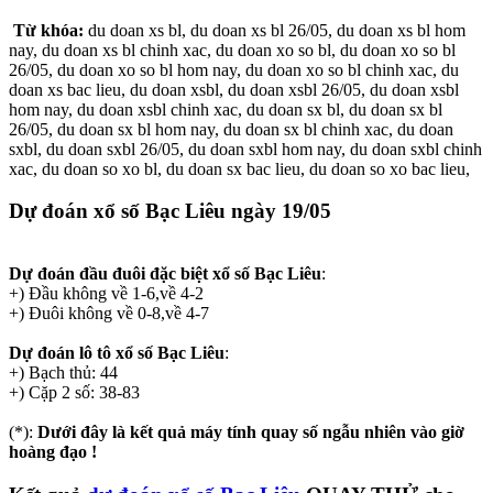
Từ khóa:
du doan xs bl, du doan xs bl 26/05, du doan xs bl hom
nay, du doan xs bl chinh xac, du doan xo so bl, du doan xo so bl
26/05, du doan xo so bl hom nay, du doan xo so bl chinh xac, du
doan xs bac lieu, du doan xsbl, du doan xsbl 26/05, du doan xsbl
hom nay, du doan xsbl chinh xac, du doan sx bl, du doan sx bl
26/05, du doan sx bl hom nay, du doan sx bl chinh xac, du doan
sxbl, du doan sxbl 26/05, du doan sxbl hom nay, du doan sxbl chinh
xac, du doan so xo bl, du doan sx bac lieu, du doan so xo bac lieu,
Dự đoán xổ số Bạc Liêu
ngày 19/05
Dự đoán đầu đuôi đặc biệt xổ số Bạc Liêu
:
+) Đầu không về 1-6,về 4-2
+) Đuôi không về 0-8,về 4-7
Dự đoán lô tô xổ số Bạc Liêu
:
+) Bạch thủ: 44
+) Cặp 2 số: 38-83
(*):
Dưới đây là kết quả máy tính quay số ngẫu nhiên vào giờ
hoàng đạo !