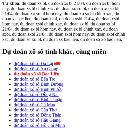
Từ khóa:
du doan xs bl, du doan xs bl 21/04, du doan xs bl hom
nay, du doan xs bl chinh xac, du doan xo so bl, du doan xo so bl
21/04, du doan xo so bl hom nay, du doan xo so bl chinh xac, du
doan xs bac lieu, du doan xsbl, du doan xsbl 21/04, du doan xsbl
hom nay, du doan xsbl chinh xac, du doan sx bl, du doan sx bl
21/04, du doan sx bl hom nay, du doan sx bl chinh xac, du doan
sxbl, du doan sxbl 21/04, du doan sxbl hom nay, du doan sxbl chinh
xac, du doan so xo bl, du doan sx bac lieu, du doan so xo bac lieu,
Dự đoán xổ số tỉnh khác, cùng miền
dự đoán xổ số Đà Lạt
dự đoán xổ số An Giang
dự đoán xổ số Bạc Liêu
dự đoán xổ số Bến Tre
dự đoán xổ số Bình Dương
dự đoán xổ số Bình Phước
dự đoán xổ số Đồng Nai
dự đoán xổ số Bình Thuận
dự đoán xổ số Cà Mau
dự đoán xổ số Cần Thơ
dự đoán xổ số Đồng Tháp
dự đoán xổ số Hậu Giang
dự đoán xổ số Hồ Chí Minh