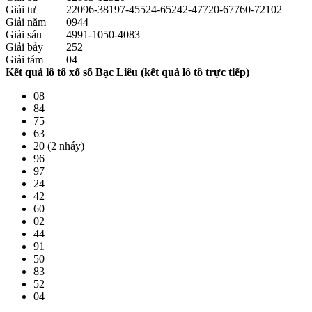
Giải tư
22096-38197-45524-65242-47720-67760-72102
Giải năm
0944
Giải sáu
4991-1050-4083
Giải bảy
252
Giải tám
04
Kết quả lô tô xổ số Bạc Liêu (kết quả lô tô trực tiếp)
08
84
75
63
20 (2 nháy)
96
97
24
42
60
02
44
91
50
83
52
04