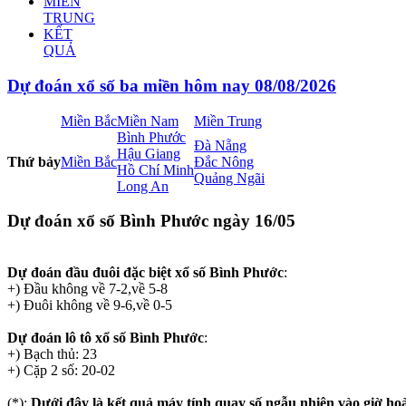
MIỀN
TRUNG
KẾT
QUẢ
Dự đoán xổ số ba miền hôm nay 08/08/2026
Miền Bắc
Miền Nam
Miền Trung
Bình Phước
Đà Nẵng
Hậu Giang
Thứ bảy
Miền Bắc
Đắc Nông
Hồ Chí Minh
Quảng Ngãi
Long An
Dự đoán xổ số Bình Phước
ngày 16/05
Dự đoán đầu đuôi đặc biệt xổ số Bình Phước
:
+) Đầu không về 7-2,về 5-8
+) Đuôi không về 9-6,về 0-5
Dự đoán lô tô xổ số Bình Phước
:
+) Bạch thủ: 23
+) Cặp 2 số: 20-02
(*):
Dưới đây là kết quả máy tính quay số ngẫu nhiên vào giờ ho