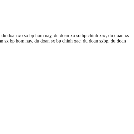
, du doan xo so bp hom nay, du doan xo so bp chinh xac, du doan xs
an sx bp hom nay, du doan sx bp chinh xac, du doan sxbp, du doan