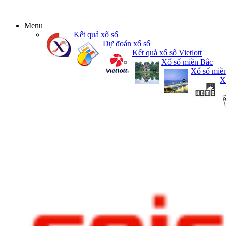
Menu
Kết quả xổ số
Dự đoán xổ số
Kết quả xổ số Vietlott
Xổ số miền Bắc
Xổ số miề
X