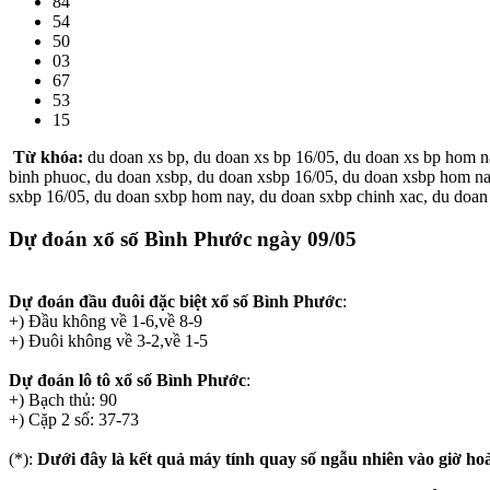
84
54
50
03
67
53
15
Từ khóa:
du doan xs bp, du doan xs bp 16/05, du doan xs bp hom na
binh phuoc, du doan xsbp, du doan xsbp 16/05, du doan xsbp hom nay
sxbp 16/05, du doan sxbp hom nay, du doan sxbp chinh xac, du doan 
Dự đoán xổ số Bình Phước
ngày 09/05
Dự đoán đầu đuôi đặc biệt xổ số Bình Phước
:
+) Đầu không về 1-6,về 8-9
+) Đuôi không về 3-2,về 1-5
Dự đoán lô tô xổ số Bình Phước
:
+) Bạch thủ: 90
+) Cặp 2 số: 37-73
(*):
Dưới đây là kết quả máy tính quay số ngẫu nhiên vào giờ ho