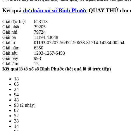
Kết quả
dự đoán xổ số Bình Phước
QUAY THỬ
cho 
Giải đặc biệt
653118
Giải nhất
39205
Giải nhì
79724
Giải ba
11194-43648
Giải tư
01193-07207-56952-50638-81714-14284-00254
Giải năm
6350
Giải sáu
1203-1267-6453
Giải bảy
993
Giải tám
15
Kết quả lô tô xổ số Bình Phước (kết quả lô tô trực tiếp)
18
05
24
94
48
93 (2 nháy)
07
52
38
14