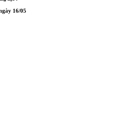
ngày 16/05