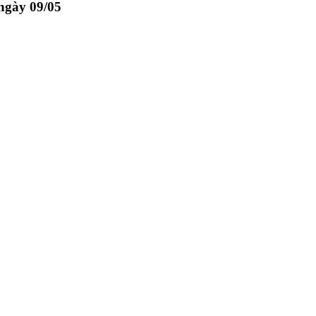
ngày 09/05