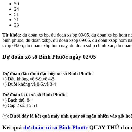
50
24
51
71
23
Từ khóa:
du doan xs bp, du doan xs bp 09/05, du doan xs bp hom na
binh phuoc, du doan xsbp, du doan xsbp 09/05, du doan xsbp hom nay
sxbp 09/05, du doan sxbp hom nay, du doan sxbp chinh xac, du doan 
Dự đoán xổ số Bình Phước
ngày 02/05
Dự đoán đầu đuôi đặc biệt xổ số Bình Phước
:
+) Đầu không về 6-9,về 4-5
+) Đuôi không về 8-5,về 3-4
Dự đoán lô tô xổ số Bình Phước
:
+) Bạch thủ: 84
+) Cặp 2 số: 15-51
(*):
Dưới đây là kết quả máy tính quay số ngẫu nhiên vào giờ ho
Kết quả
dự đoán xổ số Bình Phước
QUAY THỬ
cho 