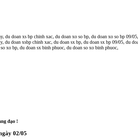
y, du doan xs bp chinh xac, du doan xo so bp, du doan xo so bp 09/05
, du doan xsbp chinh xac, du doan sx bp, du doan sx bp 09/05, du do
so xo bp, du doan sx binh phuoc, du doan so xo binh phuoc,
àng đạo !
ngày 02/05