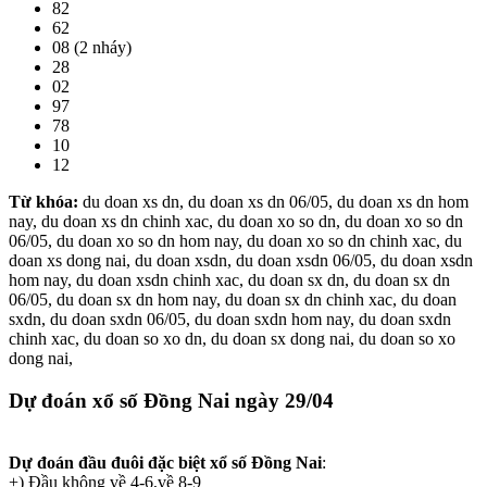
82
62
08 (2 nháy)
28
02
97
78
10
12
Từ khóa:
du doan xs dn, du doan xs dn 06/05, du doan xs dn hom
nay, du doan xs dn chinh xac, du doan xo so dn, du doan xo so dn
06/05, du doan xo so dn hom nay, du doan xo so dn chinh xac, du
doan xs dong nai, du doan xsdn, du doan xsdn 06/05, du doan xsdn
hom nay, du doan xsdn chinh xac, du doan sx dn, du doan sx dn
06/05, du doan sx dn hom nay, du doan sx dn chinh xac, du doan
sxdn, du doan sxdn 06/05, du doan sxdn hom nay, du doan sxdn
chinh xac, du doan so xo dn, du doan sx dong nai, du doan so xo
dong nai,
Dự đoán xổ số Đồng Nai
ngày 29/04
Dự đoán đầu đuôi đặc biệt xổ số Đồng Nai
:
+) Đầu không về 4-6,về 8-9