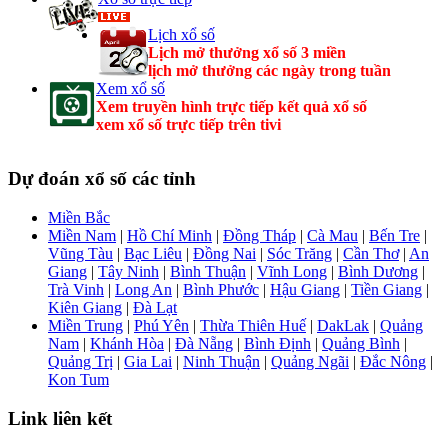
Lịch xổ số
Lịch mở thưởng xổ số 3 miền
lịch mở thưởng các ngày trong tuần
Xem xổ số
Xem truyền hình trực tiếp kết quả xổ số
xem xổ số trực tiếp trên tivi
Dự đoán xổ số các tỉnh
Miền Bắc
Miền Nam
|
Hồ Chí Minh
|
Đồng Tháp
|
Cà Mau
|
Bến Tre
|
Vũng Tàu
|
Bạc Liêu
|
Đồng Nai
|
Sóc Trăng
|
Cần Thơ
|
An
Giang
|
Tây Ninh
|
Bình Thuận
|
Vĩnh Long
|
Bình Dương
|
Trà Vinh
|
Long An
|
Bình Phước
|
Hậu Giang
|
Tiền Giang
|
Kiên Giang
|
Đà Lạt
Miền Trung
|
Phú Yên
|
Thừa Thiên Huế
|
DakLak
|
Quảng
Nam
|
Khánh Hòa
|
Đà Nẵng
|
Bình Định
|
Quảng Bình
|
Quảng Trị
|
Gia Lai
|
Ninh Thuận
|
Quảng Ngãi
|
Đắc Nông
|
Kon Tum
Link liên kết