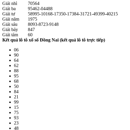
Giải nhì
70564
Giải ba
95462-04488
Giải tư
58995-10168-17350-17384-31721-49399-40215
Giải năm
1975
Giải sáu
8093-8723-9148
Giải bảy
847
Giải tám
60
Kết quả lô tô xổ số Đồng Nai (kết quả lô tô trực tiếp)
06
90
64
62
88
95
68
50
84
21
99
15
75
93
23
48