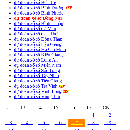
dự đoán xổ số Bến Tre
dự đoán xổ số Bình Dương
dự đoán xổ số Bình Phước
dự đoán xổ số Đồng Nai
dự đoán xổ số Bình Thuận
dự đoán xổ số Cà Mau
dự đoán xổ số Cần Thơ
dự đoán xổ số Đồng Tháp
dự đoán xổ số Hậu Giang
dự đoán xổ số Hồ Chí Minh
dự đoán xổ số Kiên Giang
dự đoán xổ số Long An
dự đoán xổ số Miền Nam
dự đoán xổ số Sóc Trăng
dự đoán xổ số Tây Ninh
dự đoán xổ số Tiền Giang
dự đoán xổ số Trà Vinh
dự đoán xổ số Vĩnh Long
dự đoán xổ số Vũng Tàu
T2
T3
T4
T5
T6
T7
CN
1
2
3
4
5
6
7
8
9