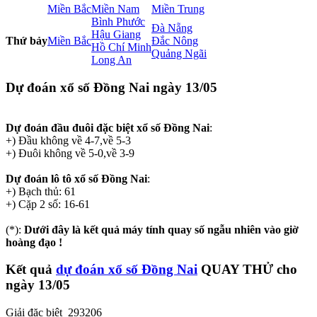
Miền Bắc
Miền Nam
Miền Trung
Bình Phước
Đà Nẵng
Hậu Giang
Thứ bảy
Miền Bắc
Đắc Nông
Hồ Chí Minh
Quảng Ngãi
Long An
Dự đoán xổ số Đồng Nai
ngày 13/05
Dự đoán đầu đuôi đặc biệt xổ số Đồng Nai
:
+) Đầu không về 4-7,về 5-3
+) Đuôi không về 5-0,về 3-9
Dự đoán lô tô xổ số Đồng Nai
:
+) Bạch thủ: 61
+) Cặp 2 số: 16-61
(*):
Dưới đây là kết quả máy tính quay số ngẫu nhiên vào giờ
hoàng đạo !
Kết quả
dự đoán xổ số Đồng Nai
QUAY THỬ
cho
ngày 13/05
Giải đặc biệt
293206