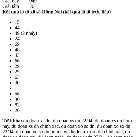
Giải bảy
049
Giải tám
26
Kết quả lô tô xổ số Đồng Nai (kết quả lô tô trực tiếp)
15
44
49 (2 nháy)
24
69
48
43
66
29
25
63
30
11
56
36
82
26
Từ khóa:
du doan xs dn, du doan xs dn 22/04, du doan xs dn hom
nay, du doan xs dn chinh xac, du doan xo so dn, du doan xo so dn
22/04, du doan xo so dn hom nay, du doan xo so dn chinh xac, du