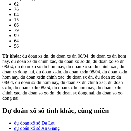
62
76
04
15
86
79
99
64
56
Từ khóa:
du doan xs dn, du doan xs dn 08/04, du doan xs dn hom
nay, du doan xs dn chinh xac, du doan xo so dn, du doan xo so dn
08/04, du doan xo so dn hom nay, du doan xo so dn chinh xac, du
doan xs dong nai, du doan xsdn, du doan xsdn 08/04, du doan xsdn
hom nay, du doan xsdn chinh xac, du doan sx dn, du doan sx dn
08/04, du doan sx dn hom nay, du doan sx dn chinh xac, du doan
sxdn, du doan sxdn 08/04, du doan sxdn hom nay, du doan sxdn
chinh xac, du doan so xo dn, du doan sx dong nai, du doan so xo
dong nai,
Dự đoán xổ số tỉnh khác, cùng miền
dự đoán xổ số Đà Lạt
dự đoán xổ số An Giang