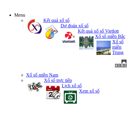
Menu
Kết quả xổ số
Dự đoán xổ số
Kết quả xổ số Vietlott
Xổ số miền Bắc
Xổ số
miền
Trung
Xổ số miền Nam
Xổ số trực tiếp
Lịch xổ số
Xem xổ số