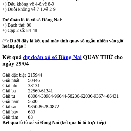
+) Đầu không về 4-6,về 8-9
+) Đuôi không về 7-1,về 2-9
Dự đoán lô tô xổ số Đồng Nai
:
+) Bạch thủ: 80
+) Cặp 2 số: 84-48
(*):
Dưới đây là kết quả máy tính quay số ngẫu nhiên vào giờ
hoàng đạo !
Kết quả
dự đoán xổ số Đồng Nai
QUAY THỬ
cho
ngày 29/04
Giải đặc biệt
215944
Giải nhất
50446
Giải nhì
38131
Giải ba
22569-61341
Giải tư
88084-38984-96644-58236-62036-93674-86431
Giải năm
5600
Giải sáu
9850-8628-0872
Giải bảy
683
Giải tám
88
Kết quả lô tô xổ số Đồng Nai (kết quả lô tô trực tiếp)