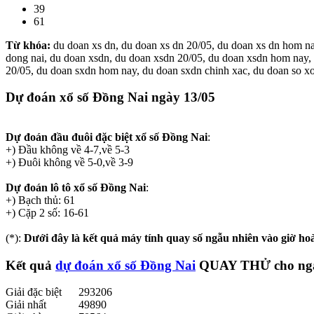
39
61
Từ khóa:
du doan xs dn, du doan xs dn 20/05, du doan xs dn hom na
dong nai, du doan xsdn, du doan xsdn 20/05, du doan xsdn hom nay, 
20/05, du doan sxdn hom nay, du doan sxdn chinh xac, du doan so xo
Dự đoán xổ số Đồng Nai
ngày 13/05
Dự đoán đầu đuôi đặc biệt xổ số Đồng Nai
:
+) Đầu không về 4-7,về 5-3
+) Đuôi không về 5-0,về 3-9
Dự đoán lô tô xổ số Đồng Nai
:
+) Bạch thủ: 61
+) Cặp 2 số: 16-61
(*):
Dưới đây là kết quả máy tính quay số ngẫu nhiên vào giờ ho
Kết quả
dự đoán xổ số Đồng Nai
QUAY THỬ
cho ng
Giải đặc biệt
293206
Giải nhất
49890