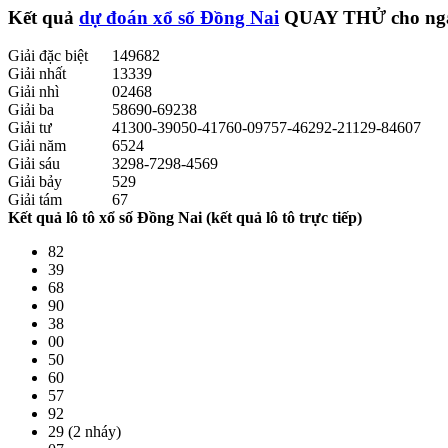
Kết quả
dự đoán xổ số Đồng Nai
QUAY THỬ
cho ng
Giải đặc biệt
149682
Giải nhất
13339
Giải nhì
02468
Giải ba
58690-69238
Giải tư
41300-39050-41760-09757-46292-21129-84607
Giải năm
6524
Giải sáu
3298-7298-4569
Giải bảy
529
Giải tám
67
Kết quả lô tô xổ số Đồng Nai (kết quả lô tô trực tiếp)
82
39
68
90
38
00
50
60
57
92
29 (2 nháy)