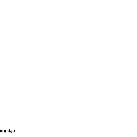
àng đạo !