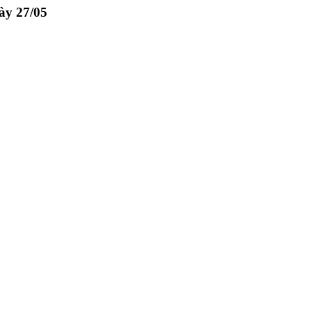
ày 27/05