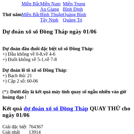
Miền Bắc
Miền Nam
Miền Trung
An Giang
Bình Định
Thứ năm
Miền Bắc
Bình Thuận
Quảng Bình
Tây Ninh
Quảng Trị
Dự đoán xổ số Đồng Tháp
ngày 01/06
Dự đoán đầu đuôi đặc biệt xổ số Đồng Tháp
:
+) Đầu không về 0-8,về 4-6
+) Đuôi không về 5-1,về 7-8
Dự đoán lô tô xổ số Đồng Tháp
:
+) Bạch thủ: 21
+) Cặp 2 số: 60-06
(*):
Dưới đây là kết quả máy tính quay số ngẫu nhiên vào giờ
hoàng đạo !
Kết quả
dự đoán xổ số Đồng Tháp
QUAY THỬ
cho
ngày 01/06
Giải đặc biệt
764367
Giải nhất
13914