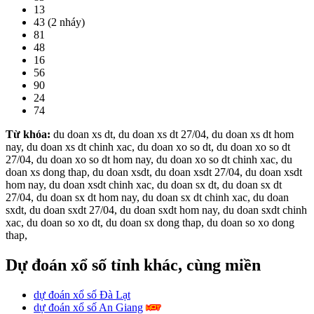
13
43 (2 nháy)
81
48
16
56
90
24
74
Từ khóa:
du doan xs dt, du doan xs dt 27/04, du doan xs dt hom
nay, du doan xs dt chinh xac, du doan xo so dt, du doan xo so dt
27/04, du doan xo so dt hom nay, du doan xo so dt chinh xac, du
doan xs dong thap, du doan xsdt, du doan xsdt 27/04, du doan xsdt
hom nay, du doan xsdt chinh xac, du doan sx dt, du doan sx dt
27/04, du doan sx dt hom nay, du doan sx dt chinh xac, du doan
sxdt, du doan sxdt 27/04, du doan sxdt hom nay, du doan sxdt chinh
xac, du doan so xo dt, du doan sx dong thap, du doan so xo dong
thap,
Dự đoán xổ số tỉnh khác, cùng miền
dự đoán xổ số Đà Lạt
dự đoán xổ số An Giang