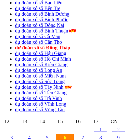
dự đoán xổ số Bạc Liêu
dự đoán xổ số Bến Tre
dự đoán xổ số Bình Dương
dự đoán xổ số Bình Phước
dự đoán xổ số Đồng Nai
dự đoán xổ số Bình Thuận
dự đoán xổ số Cà Mau
dự đoán xổ số Cần Thơ
dự đoán xổ số Đồng Tháp
dự đoán xổ số Hậu Giang
dự đoán xổ số Hồ Chí Minh
dự đoán xổ số Kiên Giang
dự đoán xổ số Long An
dự đoán xổ số Miền Nam
dự đoán xổ số Sóc Trăng
dự đoán xổ số Tây Ninh
dự đoán xổ số Tiền Giang
dự đoán xổ số Trà Vinh
dự đoán xổ số Vĩnh Long
dự đoán xổ số Vũng Tàu
T2
T3
T4
T5
T6
T7
CN
1
2
3
4
5
6
7
8
9