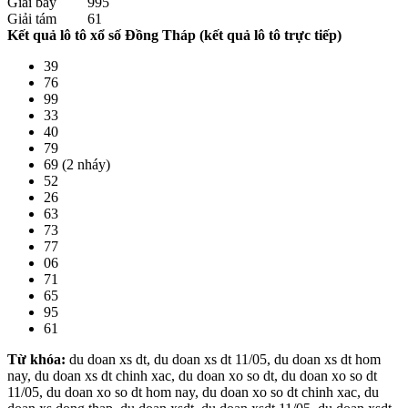
Giải bảy
995
Giải tám
61
Kết quả lô tô xổ số Đồng Tháp (kết quả lô tô trực tiếp)
39
76
99
33
40
79
69 (2 nháy)
52
26
63
73
77
06
71
65
95
61
Từ khóa:
du doan xs dt, du doan xs dt 11/05, du doan xs dt hom
nay, du doan xs dt chinh xac, du doan xo so dt, du doan xo so dt
11/05, du doan xo so dt hom nay, du doan xo so dt chinh xac, du