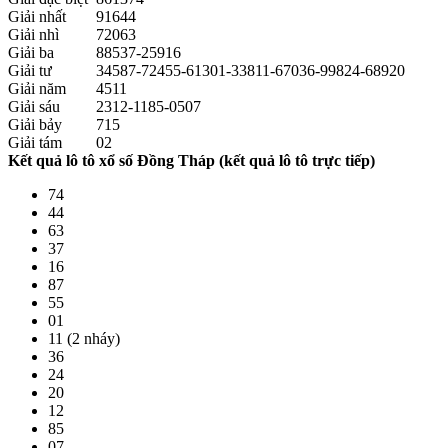
Giải nhất
91644
Giải nhì
72063
Giải ba
88537-25916
Giải tư
34587-72455-61301-33811-67036-99824-68920
Giải năm
4511
Giải sáu
2312-1185-0507
Giải bảy
715
Giải tám
02
Kết quả lô tô xổ số Đồng Tháp (kết quả lô tô trực tiếp)
74
44
63
37
16
87
55
01
11 (2 nháy)
36
24
20
12
85
07