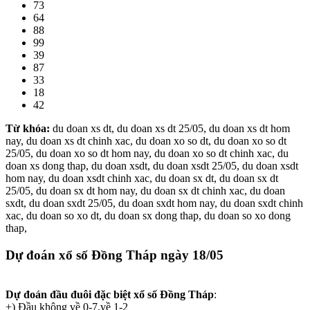
73
64
88
99
39
87
33
18
42
Từ khóa:
du doan xs dt, du doan xs dt 25/05, du doan xs dt hom
nay, du doan xs dt chinh xac, du doan xo so dt, du doan xo so dt
25/05, du doan xo so dt hom nay, du doan xo so dt chinh xac, du
doan xs dong thap, du doan xsdt, du doan xsdt 25/05, du doan xsdt
hom nay, du doan xsdt chinh xac, du doan sx dt, du doan sx dt
25/05, du doan sx dt hom nay, du doan sx dt chinh xac, du doan
sxdt, du doan sxdt 25/05, du doan sxdt hom nay, du doan sxdt chinh
xac, du doan so xo dt, du doan sx dong thap, du doan so xo dong
thap,
Dự đoán xổ số Đồng Tháp
ngày 18/05
Dự đoán đầu đuôi đặc biệt xổ số Đồng Tháp
:
+) Đầu không về 0-7,về 1-2