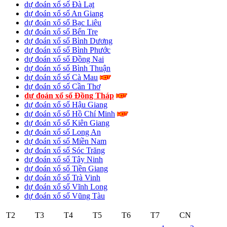
dự đoán xổ số Đà Lạt
dự đoán xổ số An Giang
dự đoán xổ số Bạc Liêu
dự đoán xổ số Bến Tre
dự đoán xổ số Bình Dương
dự đoán xổ số Bình Phước
dự đoán xổ số Đồng Nai
dự đoán xổ số Bình Thuận
dự đoán xổ số Cà Mau
dự đoán xổ số Cần Thơ
dự đoán xổ số Đồng Tháp
dự đoán xổ số Hậu Giang
dự đoán xổ số Hồ Chí Minh
dự đoán xổ số Kiên Giang
dự đoán xổ số Long An
dự đoán xổ số Miền Nam
dự đoán xổ số Sóc Trăng
dự đoán xổ số Tây Ninh
dự đoán xổ số Tiền Giang
dự đoán xổ số Trà Vinh
dự đoán xổ số Vĩnh Long
dự đoán xổ số Vũng Tàu
T2
T3
T4
T5
T6
T7
CN