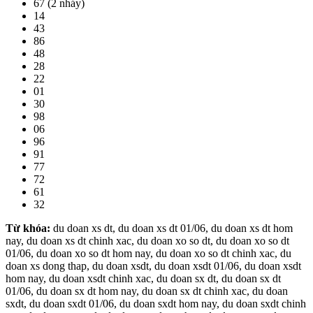
67 (2 nháy)
14
43
86
48
28
22
01
30
98
06
96
91
77
72
61
32
Từ khóa:
du doan xs dt, du doan xs dt 01/06, du doan xs dt hom
nay, du doan xs dt chinh xac, du doan xo so dt, du doan xo so dt
01/06, du doan xo so dt hom nay, du doan xo so dt chinh xac, du
doan xs dong thap, du doan xsdt, du doan xsdt 01/06, du doan xsdt
hom nay, du doan xsdt chinh xac, du doan sx dt, du doan sx dt
01/06, du doan sx dt hom nay, du doan sx dt chinh xac, du doan
sxdt, du doan sxdt 01/06, du doan sxdt hom nay, du doan sxdt chinh