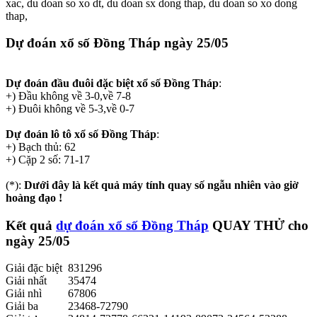
xac, du doan so xo dt, du doan sx dong thap, du doan so xo dong
thap,
Dự đoán xổ số Đồng Tháp
ngày 25/05
Dự đoán đầu đuôi đặc biệt xổ số Đồng Tháp
:
+) Đầu không về 3-0,về 7-8
+) Đuôi không về 5-3,về 0-7
Dự đoán lô tô xổ số Đồng Tháp
:
+) Bạch thủ: 62
+) Cặp 2 số: 71-17
(*):
Dưới đây là kết quả máy tính quay số ngẫu nhiên vào giờ
hoàng đạo !
Kết quả
dự đoán xổ số Đồng Tháp
QUAY THỬ
cho
ngày 25/05
Giải đặc biệt
831296
Giải nhất
35474
Giải nhì
67806
Giải ba
23468-72790