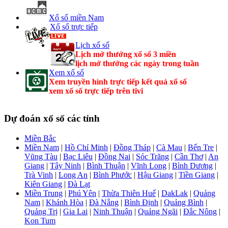
Xổ số miền Nam
Xổ số trực tiếp
Lịch xổ số
Lịch mở thưởng xổ số 3 miền
lịch mở thưởng các ngày trong tuần
Xem xổ số
Xem truyền hình trực tiếp kết quả xổ số
xem xổ số trực tiếp trên tivi
Dự đoán xổ số các tỉnh
Miền Bắc
Miền Nam
|
Hồ Chí Minh
|
Đồng Tháp
|
Cà Mau
|
Bến Tre
|
Vũng Tàu
|
Bạc Liêu
|
Đồng Nai
|
Sóc Trăng
|
Cần Thơ
|
An
Giang
|
Tây Ninh
|
Bình Thuận
|
Vĩnh Long
|
Bình Dương
|
Trà Vinh
|
Long An
|
Bình Phước
|
Hậu Giang
|
Tiền Giang
|
Kiên Giang
|
Đà Lạt
Miền Trung
|
Phú Yên
|
Thừa Thiên Huế
|
DakLak
|
Quảng
Nam
|
Khánh Hòa
|
Đà Nẵng
|
Bình Định
|
Quảng Bình
|
Quảng Trị
|
Gia Lai
|
Ninh Thuận
|
Quảng Ngãi
|
Đắc Nông
|
Kon Tum