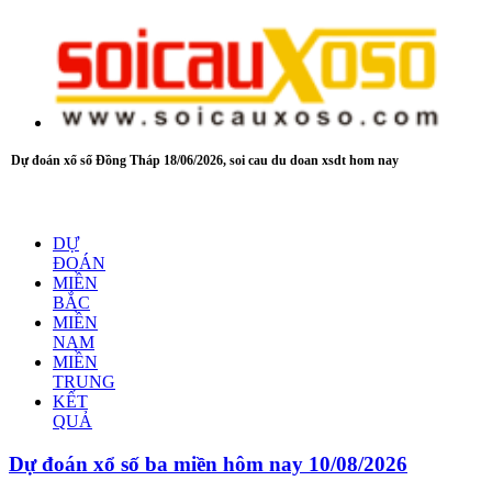
Dự đoán xổ số Đồng Tháp 18/06/2026, soi cau du doan xsdt hom nay
DỰ
ĐOÁN
MIỀN
BẮC
MIỀN
NAM
MIỀN
TRUNG
KẾT
QUẢ
Dự đoán xổ số ba miền hôm nay 10/08/2026