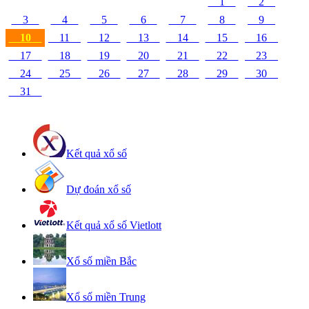
1
2
3
4
5
6
7
8
9
10
11
12
13
14
15
16
17
18
19
20
21
22
23
24
25
26
27
28
29
30
31
Kết quả xổ số
Dự đoán xổ số
Kết quả xổ số Vietlott
Xổ số miền Bắc
Xổ số miền Trung