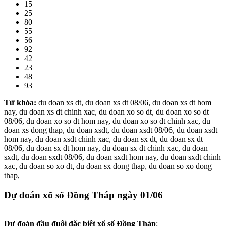
15
25
80
55
56
92
42
23
48
93
Từ khóa:
du doan xs dt, du doan xs dt 08/06, du doan xs dt hom
nay, du doan xs dt chinh xac, du doan xo so dt, du doan xo so dt
08/06, du doan xo so dt hom nay, du doan xo so dt chinh xac, du
doan xs dong thap, du doan xsdt, du doan xsdt 08/06, du doan xsdt
hom nay, du doan xsdt chinh xac, du doan sx dt, du doan sx dt
08/06, du doan sx dt hom nay, du doan sx dt chinh xac, du doan
sxdt, du doan sxdt 08/06, du doan sxdt hom nay, du doan sxdt chinh
xac, du doan so xo dt, du doan sx dong thap, du doan so xo dong
thap,
Dự đoán xổ số Đồng Tháp
ngày 01/06
Dự đoán đầu đuôi đặc biệt xổ số Đồng Tháp
: