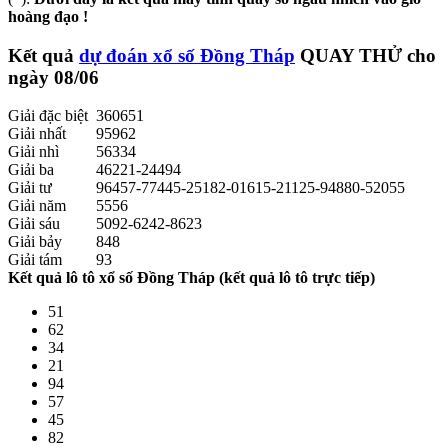
hoàng đạo !
Kết quả
dự đoán xổ số Đồng Tháp
QUAY THỬ
cho
ngày 08/06
Giải đặc biệt
360651
Giải nhất
95962
Giải nhì
56334
Giải ba
46221-24494
Giải tư
96457-77445-25182-01615-21125-94880-52055
Giải năm
5556
Giải sáu
5092-6242-8623
Giải bảy
848
Giải tám
93
Kết quả lô tô xổ số Đồng Tháp (kết quả lô tô trực tiếp)
51
62
34
21
94
57
45
82