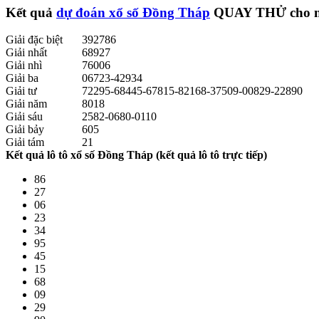
Kết quả
dự đoán xổ số Đồng Tháp
QUAY THỬ
cho 
Giải đặc biệt
392786
Giải nhất
68927
Giải nhì
76006
Giải ba
06723-42934
Giải tư
72295-68445-67815-82168-37509-00829-22890
Giải năm
8018
Giải sáu
2582-0680-0110
Giải bảy
605
Giải tám
21
Kết quả lô tô xổ số Đồng Tháp (kết quả lô tô trực tiếp)
86
27
06
23
34
95
45
15
68
09
29