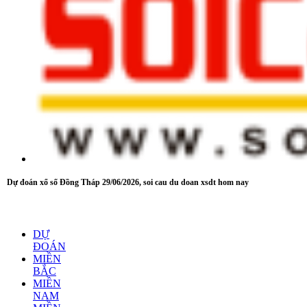
Dự đoán xổ số Đồng Tháp 29/06/2026, soi cau du doan xsdt hom nay
DỰ
ĐOÁN
MIỀN
BẮC
MIỀN
NAM