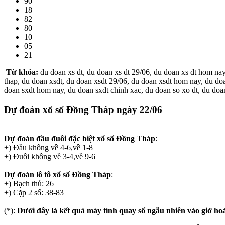
90
18
82
80
10
05
21
Từ khóa:
du doan xs dt, du doan xs dt 29/06, du doan xs dt hom nay
thap, du doan xsdt, du doan xsdt 29/06, du doan xsdt hom nay, du doa
doan sxdt hom nay, du doan sxdt chinh xac, du doan so xo dt, du doa
Dự đoán xổ số Đồng Tháp
ngày 22/06
Dự đoán đầu đuôi đặc biệt xổ số Đồng Tháp
:
+) Đầu không về 4-6,về 1-8
+) Đuôi không về 3-4,về 9-6
Dự đoán lô tô xổ số Đồng Tháp
:
+) Bạch thủ: 26
+) Cặp 2 số: 38-83
(*):
Dưới đây là kết quả máy tính quay số ngẫu nhiên vào giờ ho