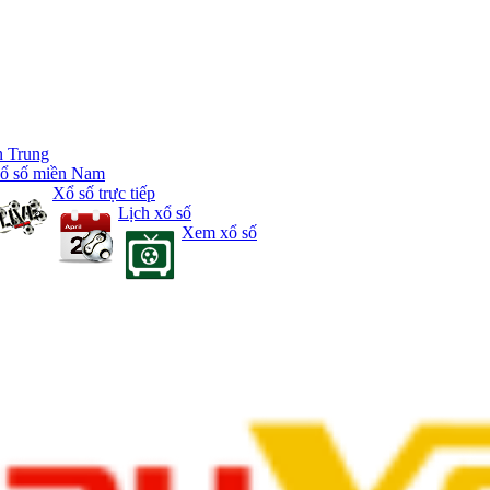
n Trung
ổ số miền Nam
Xổ số trực tiếp
Lịch xổ số
Xem xổ số