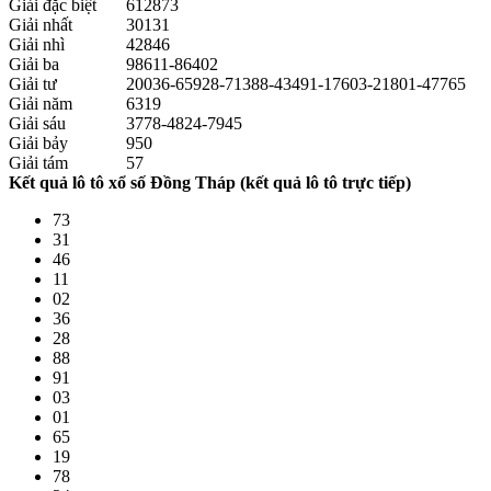
Giải đặc biệt
612873
Giải nhất
30131
Giải nhì
42846
Giải ba
98611-86402
Giải tư
20036-65928-71388-43491-17603-21801-47765
Giải năm
6319
Giải sáu
3778-4824-7945
Giải bảy
950
Giải tám
57
Kết quả lô tô xổ số Đồng Tháp (kết quả lô tô trực tiếp)
73
31
46
11
02
36
28
88
91
03
01
65
19
78