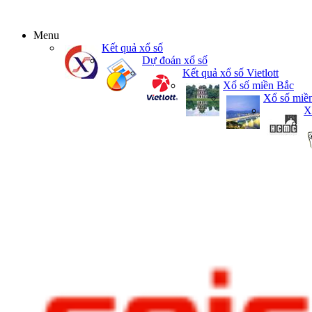
Menu
Kết quả xổ số
Dự đoán xổ số
Kết quả xổ số Vietlott
Xổ số miền Bắc
Xổ số miề
X