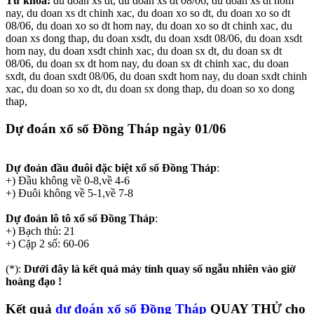
Từ khóa:
du doan xs dt, du doan xs dt 08/06, du doan xs dt hom
nay, du doan xs dt chinh xac, du doan xo so dt, du doan xo so dt
08/06, du doan xo so dt hom nay, du doan xo so dt chinh xac, du
doan xs dong thap, du doan xsdt, du doan xsdt 08/06, du doan xsdt
hom nay, du doan xsdt chinh xac, du doan sx dt, du doan sx dt
08/06, du doan sx dt hom nay, du doan sx dt chinh xac, du doan
sxdt, du doan sxdt 08/06, du doan sxdt hom nay, du doan sxdt chinh
xac, du doan so xo dt, du doan sx dong thap, du doan so xo dong
thap,
Dự đoán xổ số Đồng Tháp
ngày 01/06
Dự đoán đầu đuôi đặc biệt xổ số Đồng Tháp
:
+) Đầu không về 0-8,về 4-6
+) Đuôi không về 5-1,về 7-8
Dự đoán lô tô xổ số Đồng Tháp
:
+) Bạch thủ: 21
+) Cặp 2 số: 60-06
(*):
Dưới đây là kết quả máy tính quay số ngẫu nhiên vào giờ
hoàng đạo !
Kết quả
dự đoán xổ số Đồng Tháp
QUAY THỬ
cho