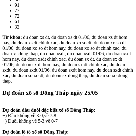
91
77
72
61
32
Từ khóa:
du doan xs dt, du doan xs dt 01/06, du doan xs dt hom
nay, du doan xs dt chinh xac, du doan xo so dt, du doan xo so dt
01/06, du doan xo so dt hom nay, du doan xo so dt chinh xac, du
doan xs dong thap, du doan xsdt, du doan xsdt 01/06, du doan xsdt
hom nay, du doan xsdt chinh xac, du doan sx dt, du doan sx dt
01/06, du doan sx dt hom nay, du doan sx dt chinh xac, du doan
sxdt, du doan sxdt 01/06, du doan sxdt hom nay, du doan sxdt chinh
xac, du doan so xo dt, du doan sx dong thap, du doan so xo dong
thap,
Dự đoán xổ số Đồng Tháp
ngày 25/05
Dự đoán đầu đuôi đặc biệt xổ số Đồng Tháp
:
+) Đầu không về 3-0,về 7-8
+) Đuôi không về 5-3,về 0-7
Dự đoán lô tô xổ số Đồng Tháp
: