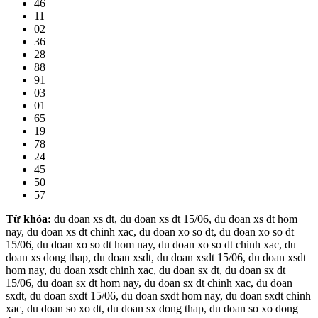
46
11
02
36
28
88
91
03
01
65
19
78
24
45
50
57
Từ khóa:
du doan xs dt, du doan xs dt 15/06, du doan xs dt hom
nay, du doan xs dt chinh xac, du doan xo so dt, du doan xo so dt
15/06, du doan xo so dt hom nay, du doan xo so dt chinh xac, du
doan xs dong thap, du doan xsdt, du doan xsdt 15/06, du doan xsdt
hom nay, du doan xsdt chinh xac, du doan sx dt, du doan sx dt
15/06, du doan sx dt hom nay, du doan sx dt chinh xac, du doan
sxdt, du doan sxdt 15/06, du doan sxdt hom nay, du doan sxdt chinh
xac, du doan so xo dt, du doan sx dong thap, du doan so xo dong