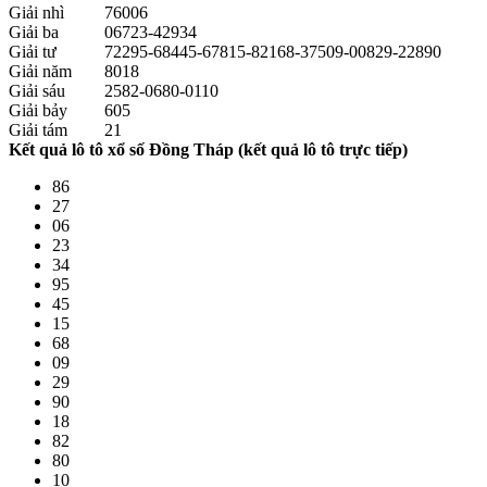
Giải nhì
76006
Giải ba
06723-42934
Giải tư
72295-68445-67815-82168-37509-00829-22890
Giải năm
8018
Giải sáu
2582-0680-0110
Giải bảy
605
Giải tám
21
Kết quả lô tô xổ số Đồng Tháp (kết quả lô tô trực tiếp)
86
27
06
23
34
95
45
15
68
09
29
90
18
82
80
10