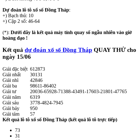
Dự đoán lô tô xổ số Đồng Tháp
:
+) Bạch thủ: 10
+) Cặp 2 số: 46-64
(*):
Dưới đây là kết quả máy tính quay số ngẫu nhiên vào giờ
hoàng đạo !
Kết quả
dự đoán xổ số Đồng Tháp
QUAY THỬ
cho
ngày 15/06
Giải đặc biệt
612873
Giải nhất
30131
Giải nhì
42846
Giải ba
98611-86402
Giải tư
20036-65928-71388-43491-17603-21801-47765
Giải năm
6319
Giải sáu
3778-4824-7945
Giải bảy
950
Giải tám
57
Kết quả lô tô xổ số Đồng Tháp (kết quả lô tô trực tiếp)
73
31