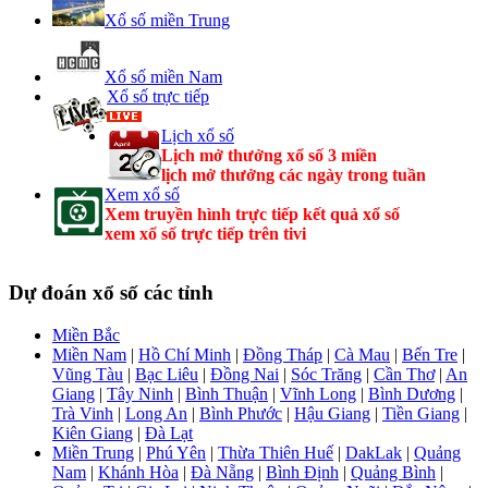
Xổ số miền Trung
Xổ số miền Nam
Xổ số trực tiếp
Lịch xổ số
Lịch mở thưởng xổ số 3 miền
lịch mở thưởng các ngày trong tuần
Xem xổ số
Xem truyền hình trực tiếp kết quả xổ số
xem xổ số trực tiếp trên tivi
Dự đoán xổ số các tỉnh
Miền Bắc
Miền Nam
|
Hồ Chí Minh
|
Đồng Tháp
|
Cà Mau
|
Bến Tre
|
Vũng Tàu
|
Bạc Liêu
|
Đồng Nai
|
Sóc Trăng
|
Cần Thơ
|
An
Giang
|
Tây Ninh
|
Bình Thuận
|
Vĩnh Long
|
Bình Dương
|
Trà Vinh
|
Long An
|
Bình Phước
|
Hậu Giang
|
Tiền Giang
|
Kiên Giang
|
Đà Lạt
Miền Trung
|
Phú Yên
|
Thừa Thiên Huế
|
DakLak
|
Quảng
Nam
|
Khánh Hòa
|
Đà Nẵng
|
Bình Định
|
Quảng Bình
|