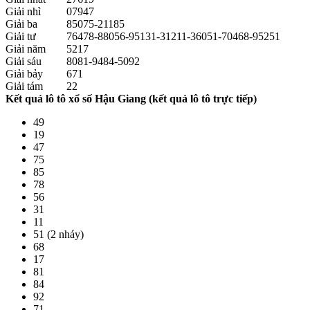
Giải nhì
07947
Giải ba
85075-21185
Giải tư
76478-88056-95131-31211-36051-70468-95251
Giải năm
5217
Giải sáu
8081-9484-5092
Giải bảy
671
Giải tám
22
Kết quả lô tô xổ số Hậu Giang (kết quả lô tô trực tiếp)
49
19
47
75
85
78
56
31
11
51 (2 nháy)
68
17
81
84
92
71