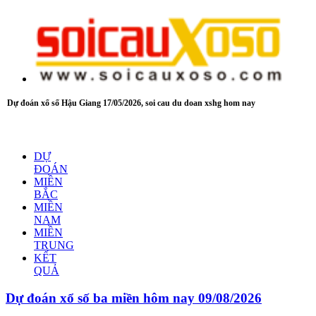
Dự đoán xổ số Hậu Giang 17/05/2026, soi cau du doan xshg hom nay
DỰ
ĐOÁN
MIỀN
BẮC
MIỀN
NAM
MIỀN
TRUNG
KẾT
QUẢ
Dự đoán xổ số ba miền hôm nay 09/08/2026