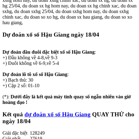
xshg hom nay, du doan xshg chinh xac, du doan sx hg, du doan sx
hg 25/04, du doan sx hg hom nay, du doan sx hg chinh xac, du doan
sxhg, du doan sxhg 25/04, du doan sxhg hom nay, du doan sxhg
chinh xac, du doan so xo hg, du doan sx hau giang, du doan so xo
hau giang,
Dự đoán xổ số Hậu Giang
ngày 18/04
Dự đoán đầu đuôi đặc biệt xổ số Hậu Giang
:
+) Đầu không về 4-8,về 9-3
+) Đuôi không về 6-9,về 5-4
Dự đoán lô tô xổ số Hậu Giang
:
+) Bạch thủ: 30
+) Cặp 2 số: 01-10
(*):
Dưới đây là kết quả máy tính quay số ngẫu nhiên vào giờ
hoàng đạo !
Kết quả
dự đoán xổ số Hậu Giang
QUAY THỬ
cho
ngày 18/04
Giải đặc biệt
128249
Giải nhất
27619