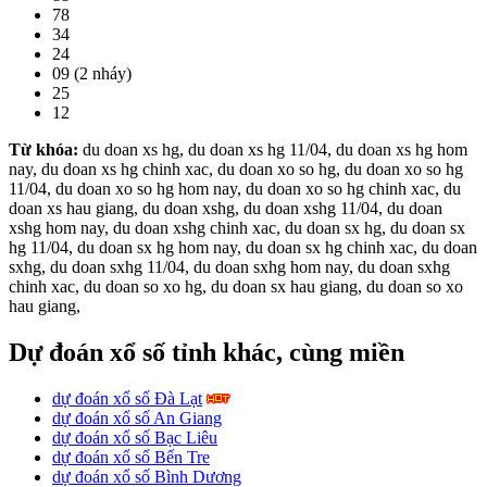
78
34
24
09 (2 nháy)
25
12
Từ khóa:
du doan xs hg, du doan xs hg 11/04, du doan xs hg hom
nay, du doan xs hg chinh xac, du doan xo so hg, du doan xo so hg
11/04, du doan xo so hg hom nay, du doan xo so hg chinh xac, du
doan xs hau giang, du doan xshg, du doan xshg 11/04, du doan
xshg hom nay, du doan xshg chinh xac, du doan sx hg, du doan sx
hg 11/04, du doan sx hg hom nay, du doan sx hg chinh xac, du doan
sxhg, du doan sxhg 11/04, du doan sxhg hom nay, du doan sxhg
chinh xac, du doan so xo hg, du doan sx hau giang, du doan so xo
hau giang,
Dự đoán xổ số tỉnh khác, cùng miền
dự đoán xổ số Đà Lạt
dự đoán xổ số An Giang
dự đoán xổ số Bạc Liêu
dự đoán xổ số Bến Tre
dự đoán xổ số Bình Dương