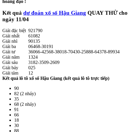
hoàng đạo !
Kết quả
dự đoán xổ số Hậu Giang
QUAY THỬ
cho
ngày 11/04
Giải đặc biệt
921790
Giải nhất
61082
Giải nhì
90135
Giải ba
06468-30191
Giải tư
36066-42568-38018-70430-25888-64378-89934
Giải năm
1324
Giải sáu
3182-3509-2609
Giải bảy
025
Giải tám
12
Kết quả lô tô xổ số Hậu Giang (kết quả lô tô trực tiếp)
90
82 (2 nháy)
35
68 (2 nháy)
91
66
18
30
88