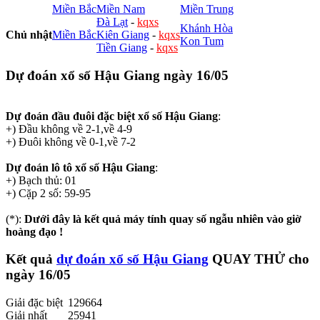
Miền Bắc
Miền Nam
Miền Trung
Đà Lạt
-
kqxs
Khánh Hòa
Chủ nhật
Miền Bắc
Kiên Giang
-
kqxs
Kon Tum
Tiền Giang
-
kqxs
Dự đoán xổ số Hậu Giang
ngày 16/05
Dự đoán đầu đuôi đặc biệt xổ số Hậu Giang
:
+) Đầu không về 2-1,về 4-9
+) Đuôi không về 0-1,về 7-2
Dự đoán lô tô xổ số Hậu Giang
:
+) Bạch thủ: 01
+) Cặp 2 số: 59-95
(*):
Dưới đây là kết quả máy tính quay số ngẫu nhiên vào giờ
hoàng đạo !
Kết quả
dự đoán xổ số Hậu Giang
QUAY THỬ
cho
ngày 16/05
Giải đặc biệt
129664
Giải nhất
25941