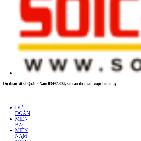
Dự đoán xổ số Quảng Nam 03/08/2025, soi cau du doan xsqn hom nay
DỰ
ĐOÁN
MIỀN
BẮC
MIỀN
NAM