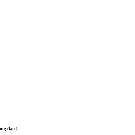
àng đạo !