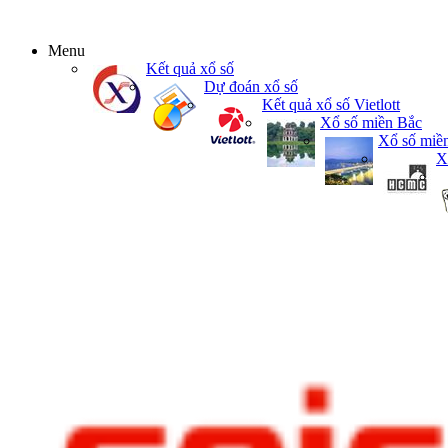
Menu
Kết quả xổ số
Dự đoán xổ số
Kết quả xổ số Vietlott
Xổ số miền Bắc
Xổ số miề
X