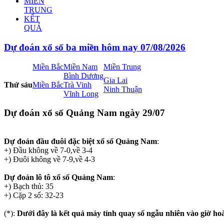
MIỀN
TRUNG
KẾT
QUẢ
Dự đoán xổ số ba miền hôm nay 07/08/2026
Miền Bắc
Miền Nam
Miền Trung
Bình Dương
Gia Lai
Thứ sáu
Miền Bắc
Trà Vinh
Ninh Thuận
Vĩnh Long
Dự đoán xổ số Quảng Nam
ngày 29/07
Dự đoán đầu đuôi đặc biệt xổ số Quảng Nam
:
+) Đầu không về 7-0,về 3-4
+) Đuôi không về 7-9,về 4-3
Dự đoán lô tô xổ số Quảng Nam
:
+) Bạch thủ: 35
+) Cặp 2 số: 32-23
(*):
Dưới đây là kết quả máy tính quay số ngẫu nhiên vào giờ ho