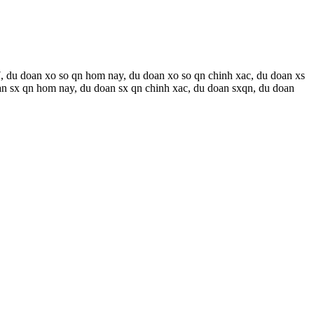
, du doan xo so qn hom nay, du doan xo so qn chinh xac, du doan xs
n sx qn hom nay, du doan sx qn chinh xac, du doan sxqn, du doan