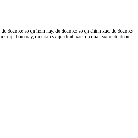
, du doan xo so qn hom nay, du doan xo so qn chinh xac, du doan xs
n sx qn hom nay, du doan sx qn chinh xac, du doan sxqn, du doan