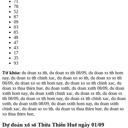
71
78
52
87
09
03
85
48
47
43
17
35
93
Từ khóa:
du doan xs tth, du doan xs tth 08/09, du doan xs tth hom
nay, du doan xs tth chinh xac, du doan xo so tth, du doan xo so tth
08/09, du doan xo so tth hom nay, du doan xo so tth chinh xac, du
doan xs thua thien hue, du doan xstth, du doan xstth 08/09, du doan
xstth hom nay, du doan xstth chinh xac, du doan sx tth, du doan sx
tth 08/09, du doan sx tth hom nay, du doan sx tth chinh xac, du doan
sxtth, du doan sxtth 08/09, du doan sxtth hom nay, du doan sxtth
chinh xac, du doan so xo tth, du doan sx thua thien hue, du doan so
xo thua thien hue,
Dự đoán xổ số Thừa Thiên Huế
ngày 01/09