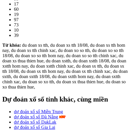
17
60
19
97
73
10
39
Từ khóa:
du doan xs tth, du doan xs tth 18/08, du doan xs tth hom
nay, du doan xs tth chinh xac, du doan xo so tth, du doan xo so tth
18/08, du doan xo so tth hom nay, du doan xo so tth chinh xac, du
doan xs thua thien hue, du doan xstth, du doan xstth 18/08, du doan
xstth hom nay, du doan xstth chinh xac, du doan sx tth, du doan sx
tth 18/08, du doan sx tth hom nay, du doan sx tth chinh xac, du doan
sxtth, du doan sxtth 18/08, du doan sxtth hom nay, du doan sxtth
chinh xac, du doan so xo tth, du doan sx thua thien hue, du doan so
xo thua thien hue,
Dự đoán xổ số tỉnh khác, cùng miền
dự đoán xổ số Miền Trung
dự đoán xổ số Đà Nẵng
dự đoán xổ số DakLak
dự đoán xổ số Gia Lai