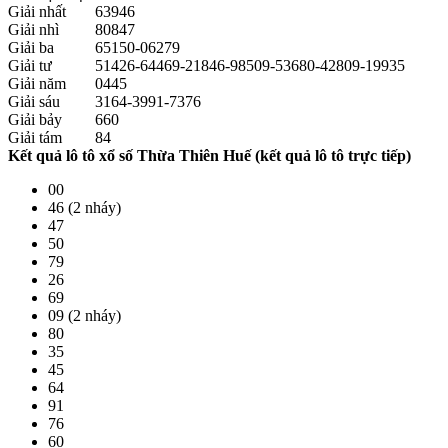
Giải nhất
63946
Giải nhì
80847
Giải ba
65150-06279
Giải tư
51426-64469-21846-98509-53680-42809-19935
Giải năm
0445
Giải sáu
3164-3991-7376
Giải bảy
660
Giải tám
84
Kết quả lô tô xổ số Thừa Thiên Huế (kết quả lô tô trực tiếp)
00
46 (2 nháy)
47
50
79
26
69
09 (2 nháy)
80
35
45
64
91
76
60