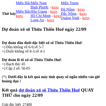
Miền Bắc
Miền Nam
Miền Trung
Bình Phước
-
kqxs
Đà Nẵng
-
kqxs
Miền Bắc
Hậu Giang
-
kqxs
Thứ bảy
Đắc Nông
-
kqxs
kqxs
Hồ Chí Minh
-
kqxs
Quảng Ngãi
-
kqxs
Long An
-
kqxs
Dự đoán xổ số Thừa Thiên Huế
ngày 22/09
Dự đoán đầu đuôi đặc biệt xổ số Thừa Thiên Huế
:
+) Đầu không về 6-9,về 5-7
+) Đuôi không về 8-3,về 4-1
Dự đoán lô tô xổ số Thừa Thiên Huế
:
+) Bạch thủ: 45
+) Cặp 2 số: 50-05
(*):
Dưới đây là kết quả máy tính quay số ngẫu nhiên vào giờ
hoàng đạo !
Kết quả
dự đoán xổ số Thừa Thiên Huế
QUAY
THỬ
cho ngày 22/09
Giải đặc biệt
27400