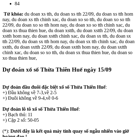
84
Từ khóa:
du doan xs tth, du doan xs tth 22/09, du doan xs tth hom
nay, du doan xs tth chinh xac, du doan xo so tth, du doan xo so tth
22/09, du doan xo so tth hom nay, du doan xo so tth chinh xac, du
doan xs thua thien hue, du doan xstth, du doan xstth 22/09, du doan
xstth hom nay, du doan xstth chinh xac, du doan sx tth, du doan sx
tth 22/09, du doan sx tth hom nay, du doan sx tth chinh xac, du doan
sxtth, du doan sxtth 22/09, du doan sxtth hom nay, du doan sxtth
chinh xac, du doan so xo tth, du doan sx thua thien hue, du doan so
xo thua thien hue,
Dự đoán xổ số Thừa Thiên Huế
ngày 15/09
Dự đoán đầu đuôi đặc biệt xổ số Thừa Thiên Huế
:
+) Đầu không về 7-3,về 2-5
+) Đuôi không về 9-4,về 0-6
Dự đoán lô tô xổ số Thừa Thiên Huế
:
+) Bạch thủ: 11
+) Cặp 2 số: 50-05
(*):
Dưới đây là kết quả máy tính quay số ngẫu nhiên vào giờ
hoàng đạo !