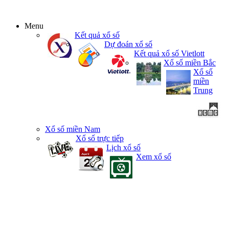
Menu
Kết quả xổ số
Dự đoán xổ số
Kết quả xổ số Vietlott
Xổ số miền Bắc
Xổ số
miền
Trung
Xổ số miền Nam
Xổ số trực tiếp
Lịch xổ số
Xem xổ số