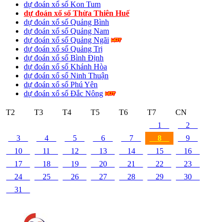
dự đoán xổ số Kon Tum
dự đoán xổ số Thừa Thiên Huế
dự đoán xổ số Quảng Bình
dự đoán xổ số Quảng Nam
dự đoán xổ số Quảng Ngãi
dự đoán xổ số Quảng Trị
dự đoán xổ số Bình Định
dự đoán xổ số Khánh Hòa
dự đoán xổ số Ninh Thuận
dự đoán xổ số Phú Yên
dự đoán xổ số Đắc Nông
T2
T3
T4
T5
T6
T7
CN
1
2
3
4
5
6
7
8
9
10
11
12
13
14
15
16
17
18
19
20
21
22
23
24
25
26
27
28
29
30
31