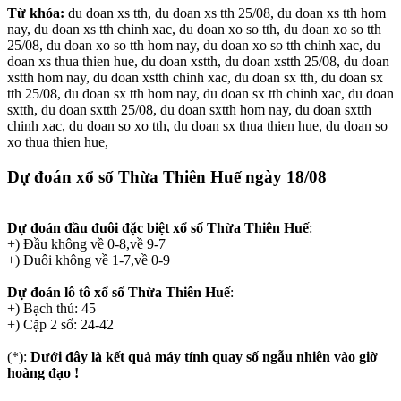
Từ khóa:
du doan xs tth, du doan xs tth 25/08, du doan xs tth hom
nay, du doan xs tth chinh xac, du doan xo so tth, du doan xo so tth
25/08, du doan xo so tth hom nay, du doan xo so tth chinh xac, du
doan xs thua thien hue, du doan xstth, du doan xstth 25/08, du doan
xstth hom nay, du doan xstth chinh xac, du doan sx tth, du doan sx
tth 25/08, du doan sx tth hom nay, du doan sx tth chinh xac, du doan
sxtth, du doan sxtth 25/08, du doan sxtth hom nay, du doan sxtth
chinh xac, du doan so xo tth, du doan sx thua thien hue, du doan so
xo thua thien hue,
Dự đoán xổ số Thừa Thiên Huế
ngày 18/08
Dự đoán đầu đuôi đặc biệt xổ số Thừa Thiên Huế
:
+) Đầu không về 0-8,về 9-7
+) Đuôi không về 1-7,về 0-9
Dự đoán lô tô xổ số Thừa Thiên Huế
:
+) Bạch thủ: 45
+) Cặp 2 số: 24-42
(*):
Dưới đây là kết quả máy tính quay số ngẫu nhiên vào giờ
hoàng đạo !