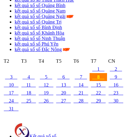
kết quả xổ số Quảng Bình
kết quả xổ số Quảng Nam
kết quả xổ số Quảng Ngãi
kết quả xổ số Quảng Trị
kết quả xổ số Bình Định
kết quả xổ số Khánh Hòa
kết quả xổ số Ninh Thuận
kết quả xổ số Phú Yên
kết quả xổ số Đắc Nông
T2
T3
T4
T5
T6
T7
CN
1
2
3
4
5
6
7
8
9
10
11
12
13
14
15
16
17
18
19
20
21
22
23
24
25
26
27
28
29
30
31
Kết quả xổ số