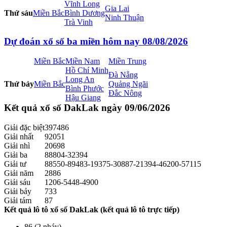
Vĩnh Long
Gia Lai
Thứ sáu
Miền Bắc
Bình Dương
Ninh Thuận
Trà Vinh
Dự đoán xổ số ba miền hôm nay 08/08/2026
Miền Bắc
Miền Nam
Miền Trung
Hồ Chí Minh
Đà Nẵng
Long An
Thứ bảy
Miền Bắc
Quảng Ngãi
Bình Phước
Đắc Nông
Hậu Giang
Kết quả xổ số DakLak ngày 09/06/2026
Giải đặc biệt
397486
Giải nhất
92051
Giải nhì
20698
Giải ba
88804-32394
Giải tư
88550-89483-19375-30887-21394-46200-57115
Giải năm
2886
Giải sáu
1206-5448-4900
Giải bảy
733
Giải tám
87
Kết quả lô tô xổ số DakLak (kết quả lô tô trực tiếp)
86 (2 nháy)