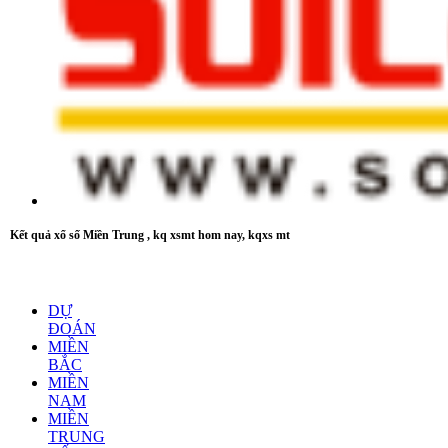
Kết quả xổ số Miền Trung , kq xsmt hom nay, kqxs mt
DỰ
ĐOÁN
MIỀN
BẮC
MIỀN
NAM
MIỀN
TRUNG