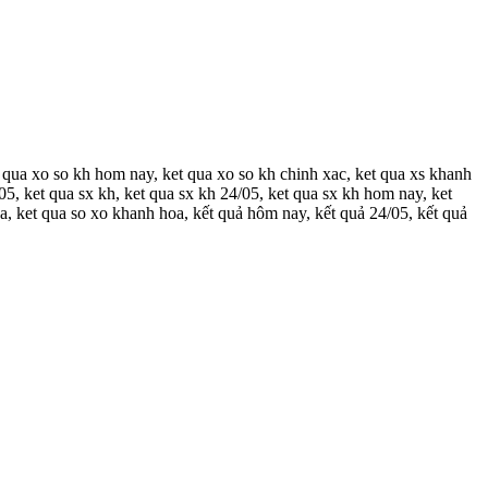
t qua xo so kh hom nay, ket qua xo so kh chinh xac, ket qua xs khanh
5, ket qua sx kh, ket qua sx kh 24/05, ket qua sx kh hom nay, ket
a, ket qua so xo khanh hoa, kết quả hôm nay, kết quả 24/05, kết quả