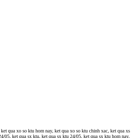
, ket qua xo so ktu hom nay, ket qua xo so ktu chinh xac, ket qua xs
4/05, ket qua sx ktu, ket qua sx ktu 24/05, ket qua sx ktu hom nay,