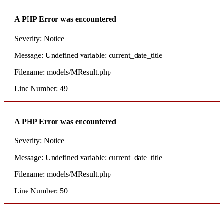
A PHP Error was encountered
Severity: Notice
Message: Undefined variable: current_date_title
Filename: models/MResult.php
Line Number: 49
A PHP Error was encountered
Severity: Notice
Message: Undefined variable: current_date_title
Filename: models/MResult.php
Line Number: 50