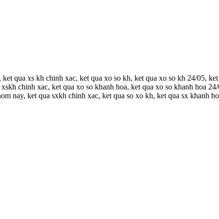
 ket qua xs kh chinh xac, ket qua xo so kh, ket qua xo so kh 24/05, ke
 xskh chinh xac, ket qua xo so khanh hoa, ket qua xo so khanh hoa 24/0
hom nay, ket qua sxkh chinh xac, ket qua so xo kh, ket qua sx khanh ho