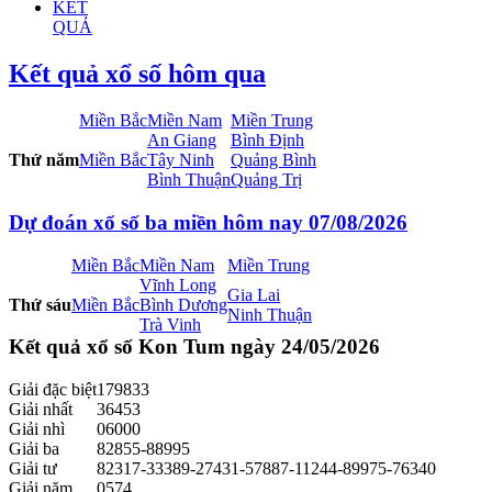
KẾT
QUẢ
Kết quả xổ số hôm qua
Miền Bắc
Miền Nam
Miền Trung
An Giang
Bình Định
Thứ năm
Miền Bắc
Tây Ninh
Quảng Bình
Bình Thuận
Quảng Trị
Dự đoán xổ số ba miền hôm nay 07/08/2026
Miền Bắc
Miền Nam
Miền Trung
Vĩnh Long
Gia Lai
Thứ sáu
Miền Bắc
Bình Dương
Ninh Thuận
Trà Vinh
Kết quả xổ số Kon Tum ngày 24/05/2026
Giải đặc biệt
179833
Giải nhất
36453
Giải nhì
06000
Giải ba
82855-88995
Giải tư
82317-33389-27431-57887-11244-89975-76340
Giải năm
0574