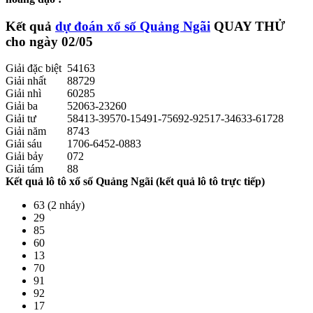
Kết quả
dự đoán xổ số Quảng Ngãi
QUAY THỬ
cho ngày 02/05
Giải đặc biệt
54163
Giải nhất
88729
Giải nhì
60285
Giải ba
52063-23260
Giải tư
58413-39570-15491-75692-92517-34633-61728
Giải năm
8743
Giải sáu
1706-6452-0883
Giải bảy
072
Giải tám
88
Kết quả lô tô xổ số Quảng Ngãi (kết quả lô tô trực tiếp)
63 (2 nháy)
29
85
60
13
70
91
92
17