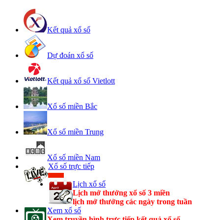
Kết quả xổ số
Dự đoán xổ số
Kết quả xổ số Vietlott
Xổ số miền Bắc
Xổ số miền Trung
Xổ số miền Nam
Xổ số trực tiếp
Lịch xổ số
Lịch mở thưởng xổ số 3 miền
lịch mở thưởng các ngày trong tuần
Xem xổ số
Xem truyền hình trực tiếp kết quả xổ số