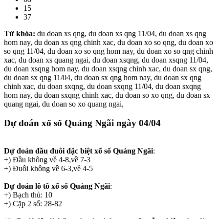
15
37
Từ khóa:
du doan xs qng, du doan xs qng 11/04, du doan xs qng
hom nay, du doan xs qng chinh xac, du doan xo so qng, du doan xo
so qng 11/04, du doan xo so qng hom nay, du doan xo so qng chinh
xac, du doan xs quang ngai, du doan xsqng, du doan xsqng 11/04,
du doan xsqng hom nay, du doan xsqng chinh xac, du doan sx qng,
du doan sx qng 11/04, du doan sx qng hom nay, du doan sx qng
chinh xac, du doan sxqng, du doan sxqng 11/04, du doan sxqng
hom nay, du doan sxqng chinh xac, du doan so xo qng, du doan sx
quang ngai, du doan so xo quang ngai,
Dự đoán xổ số Quảng Ngãi
ngày 04/04
Dự đoán đầu đuôi đặc biệt xổ số Quảng Ngãi
:
+) Đầu không về 4-8,về 7-3
+) Đuôi không về 6-3,về 4-5
Dự đoán lô tô xổ số Quảng Ngãi
:
+) Bạch thủ: 10
+) Cặp 2 số: 28-82