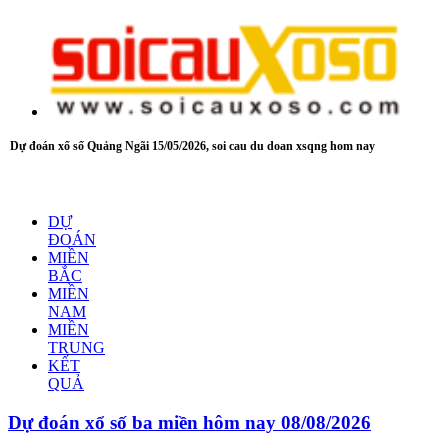
Dự đoán xổ số Quảng Ngãi 15/05/2026, soi cau du doan xsqng hom nay
DỰ
ĐOÁN
MIỀN
BẮC
MIỀN
NAM
MIỀN
TRUNG
KẾT
QUẢ
Dự đoán xổ số ba miền hôm nay 08/08/2026