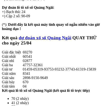
Dự đoán lô tô xổ số Quảng Ngãi
:
+) Bạch thủ: 24
+) Cặp 2 số: 90-09
(*):
Dưới đây là kết quả máy tính quay số ngẫu nhiên vào giờ
hoàng đạo !
Kết quả
dự đoán xổ số Quảng Ngãi
QUAY THỬ
cho ngày 25/04
Giải đặc biệt
69270
Giải nhất
60541
Giải nhì
02877
Giải ba
47757-32361
Giải tư
01459-05319-93753-93232-37743-61319-15839
Giải năm
8341
Giải sáu
2898-9150-9649
Giải bảy
670
Giải tám
04
Kết quả lô tô xổ số Quảng Ngãi (kết quả lô tô trực tiếp)
70 (2 nháy)
41 (2 nháy)