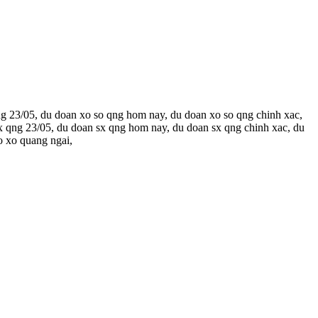
g 23/05, du doan xo so qng hom nay, du doan xo so qng chinh xac,
x qng 23/05, du doan sx qng hom nay, du doan sx qng chinh xac, du
o xo quang ngai,