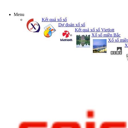
Menu
Kết quả xổ số
Dự đoán xổ số
Kết quả xổ số Vietlott
Xổ số miền Bắc
Xổ số miề
X