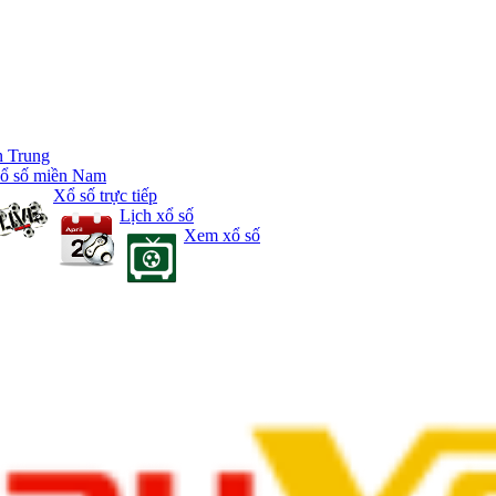
n Trung
ổ số miền Nam
Xổ số trực tiếp
Lịch xổ số
Xem xổ số