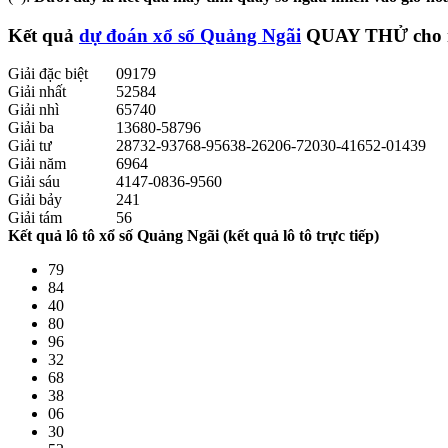
Kết quả
dự đoán xổ số Quảng Ngãi
QUAY THỬ
cho 
Giải đặc biệt
09179
Giải nhất
52584
Giải nhì
65740
Giải ba
13680-58796
Giải tư
28732-93768-95638-26206-72030-41652-01439
Giải năm
6964
Giải sáu
4147-0836-9560
Giải bảy
241
Giải tám
56
Kết quả lô tô xổ số Quảng Ngãi (kết quả lô tô trực tiếp)
79
84
40
80
96
32
68
38
06
30