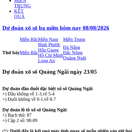
MIỀN
TRUNG
KẾT
QUẢ
Dự đoán xổ số ba miền hôm nay 08/08/2026
Miền Bắc
Miền Nam
Miền Trung
Bình Phước
Đà Nẵng
Hậu Giang
Thứ bảy
Miền Bắc
Đắc Nông
Hồ Chí Minh
Quảng Ngãi
Long An
Dự đoán xổ số Quảng Ngãi
ngày 23/05
Dự đoán đầu đuôi đặc biệt xổ số Quảng Ngãi
:
+) Đầu không về 1-3,về 5-4
+) Đuôi không về 0-1,về 8-7
Dự đoán lô tô xổ số Quảng Ngãi
:
+) Bạch thủ: 87
+) Cặp 2 số: 98-89
(*):
Dưới đây là kết quả máy tính quay số ngẫu nhiên vào giờ ho