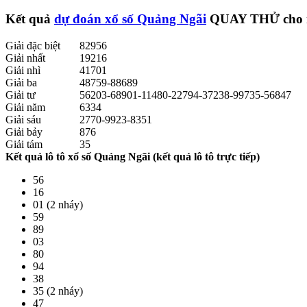
Kết quả
dự đoán xổ số Quảng Ngãi
QUAY THỬ
cho 
Giải đặc biệt
82956
Giải nhất
19216
Giải nhì
41701
Giải ba
48759-88689
Giải tư
56203-68901-11480-22794-37238-99735-56847
Giải năm
6334
Giải sáu
2770-9923-8351
Giải bảy
876
Giải tám
35
Kết quả lô tô xổ số Quảng Ngãi (kết quả lô tô trực tiếp)
56
16
01 (2 nháy)
59
89
03
80
94
38
35 (2 nháy)
47