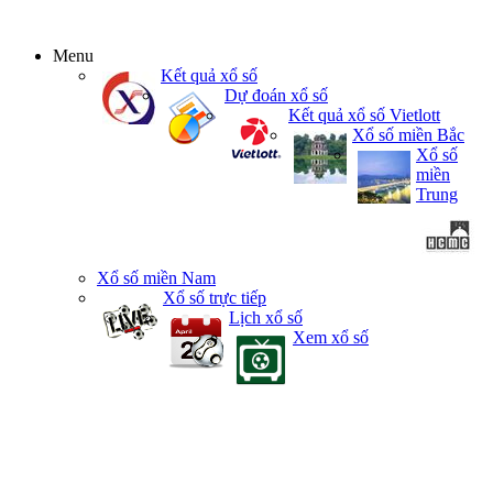
Menu
Kết quả xổ số
Dự đoán xổ số
Kết quả xổ số Vietlott
Xổ số miền Bắc
Xổ số
miền
Trung
Xổ số miền Nam
Xổ số trực tiếp
Lịch xổ số
Xem xổ số