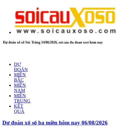
Dự đoán xổ số Sóc Trăng 14/06/2026, soi cau du doan xsst hom nay
DỰ
ĐOÁN
MIỀN
BẮC
MIỀN
NAM
MIỀN
TRUNG
KẾT
QUẢ
Dự đoán xổ số ba miền hôm nay 06/08/2026