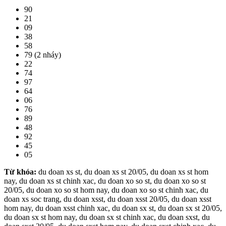
90
21
09
38
58
79 (2 nháy)
22
74
97
64
06
76
89
48
92
45
05
Từ khóa:
du doan xs st, du doan xs st 20/05, du doan xs st hom
nay, du doan xs st chinh xac, du doan xo so st, du doan xo so st
20/05, du doan xo so st hom nay, du doan xo so st chinh xac, du
doan xs soc trang, du doan xsst, du doan xsst 20/05, du doan xsst
hom nay, du doan xsst chinh xac, du doan sx st, du doan sx st 20/05,
du doan sx st hom nay, du doan sx st chinh xac, du doan sxst, du