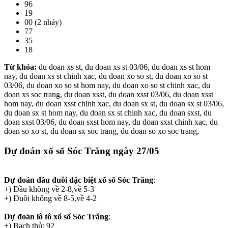
96
19
00 (2 nháy)
77
35
18
Từ khóa:
du doan xs st, du doan xs st 03/06, du doan xs st hom
nay, du doan xs st chinh xac, du doan xo so st, du doan xo so st
03/06, du doan xo so st hom nay, du doan xo so st chinh xac, du
doan xs soc trang, du doan xsst, du doan xsst 03/06, du doan xsst
hom nay, du doan xsst chinh xac, du doan sx st, du doan sx st 03/06,
du doan sx st hom nay, du doan sx st chinh xac, du doan sxst, du
doan sxst 03/06, du doan sxst hom nay, du doan sxst chinh xac, du
doan so xo st, du doan sx soc trang, du doan so xo soc trang,
Dự đoán xổ số Sóc Trăng
ngày 27/05
Dự đoán đầu đuôi đặc biệt xổ số Sóc Trăng
:
+) Đầu không về 2-8,về 5-3
+) Đuôi không về 8-5,về 4-2
Dự đoán lô tô xổ số Sóc Trăng
:
+) Bạch thủ: 92