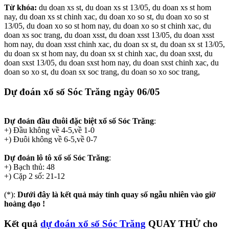
Từ khóa:
du doan xs st, du doan xs st 13/05, du doan xs st hom
nay, du doan xs st chinh xac, du doan xo so st, du doan xo so st
13/05, du doan xo so st hom nay, du doan xo so st chinh xac, du
doan xs soc trang, du doan xsst, du doan xsst 13/05, du doan xsst
hom nay, du doan xsst chinh xac, du doan sx st, du doan sx st 13/05,
du doan sx st hom nay, du doan sx st chinh xac, du doan sxst, du
doan sxst 13/05, du doan sxst hom nay, du doan sxst chinh xac, du
doan so xo st, du doan sx soc trang, du doan so xo soc trang,
Dự đoán xổ số Sóc Trăng
ngày 06/05
Dự đoán đầu đuôi đặc biệt xổ số Sóc Trăng
:
+) Đầu không về 4-5,về 1-0
+) Đuôi không về 6-5,về 0-7
Dự đoán lô tô xổ số Sóc Trăng
:
+) Bạch thủ: 48
+) Cặp 2 số: 21-12
(*):
Dưới đây là kết quả máy tính quay số ngẫu nhiên vào giờ
hoàng đạo !
Kết quả
dự đoán xổ số Sóc Trăng
QUAY THỬ
cho