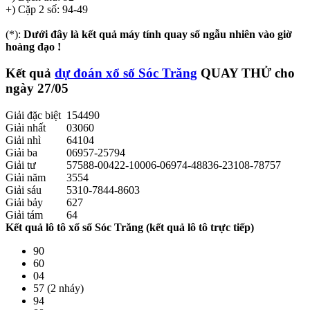
+) Cặp 2 số: 94-49
(*):
Dưới đây là kết quả máy tính quay số ngẫu nhiên vào giờ
hoàng đạo !
Kết quả
dự đoán xổ số Sóc Trăng
QUAY THỬ
cho
ngày 27/05
Giải đặc biệt
154490
Giải nhất
03060
Giải nhì
64104
Giải ba
06957-25794
Giải tư
57588-00422-10006-06974-48836-23108-78757
Giải năm
3554
Giải sáu
5310-7844-8603
Giải bảy
627
Giải tám
64
Kết quả lô tô xổ số Sóc Trăng (kết quả lô tô trực tiếp)
90
60
04
57 (2 nháy)
94