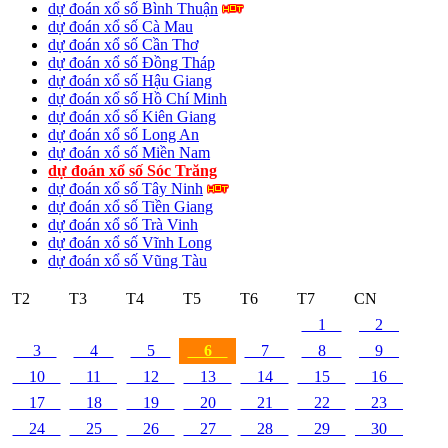
dự đoán xổ số Bình Thuận
dự đoán xổ số Cà Mau
dự đoán xổ số Cần Thơ
dự đoán xổ số Đồng Tháp
dự đoán xổ số Hậu Giang
dự đoán xổ số Hồ Chí Minh
dự đoán xổ số Kiên Giang
dự đoán xổ số Long An
dự đoán xổ số Miền Nam
dự đoán xổ số Sóc Trăng
dự đoán xổ số Tây Ninh
dự đoán xổ số Tiền Giang
dự đoán xổ số Trà Vinh
dự đoán xổ số Vĩnh Long
dự đoán xổ số Vũng Tàu
T2
T3
T4
T5
T6
T7
CN
1
2
3
4
5
6
7
8
9
10
11
12
13
14
15
16
17
18
19
20
21
22
23
24
25
26
27
28
29
30