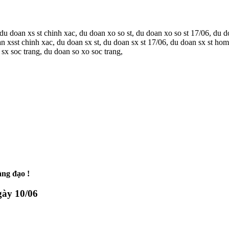
du doan xs st chinh xac, du doan xo so st, du doan xo so st 17/06, du 
n xsst chinh xac, du doan sx st, du doan sx st 17/06, du doan sx st hom
sx soc trang, du doan so xo soc trang,
àng đạo !
ày 10/06