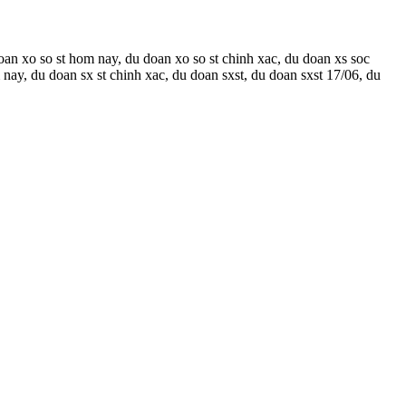
doan xo so st hom nay, du doan xo so st chinh xac, du doan xs soc
 nay, du doan sx st chinh xac, du doan sxst, du doan sxst 17/06, du