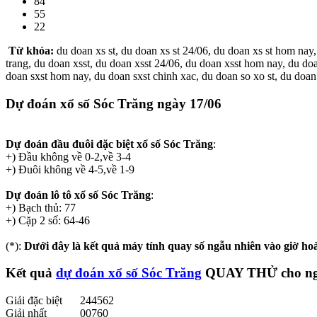
84
55
22
Từ khóa:
du doan xs st, du doan xs st 24/06, du doan xs st hom nay,
trang, du doan xsst, du doan xsst 24/06, du doan xsst hom nay, du doa
doan sxst hom nay, du doan sxst chinh xac, du doan so xo st, du doan 
Dự đoán xổ số Sóc Trăng
ngày 17/06
Dự đoán đầu đuôi đặc biệt xổ số Sóc Trăng
:
+) Đầu không về 0-2,về 3-4
+) Đuôi không về 4-5,về 1-9
Dự đoán lô tô xổ số Sóc Trăng
:
+) Bạch thủ: 77
+) Cặp 2 số: 64-46
(*):
Dưới đây là kết quả máy tính quay số ngẫu nhiên vào giờ ho
Kết quả
dự đoán xổ số Sóc Trăng
QUAY THỬ
cho ng
Giải đặc biệt
244562
Giải nhất
00760