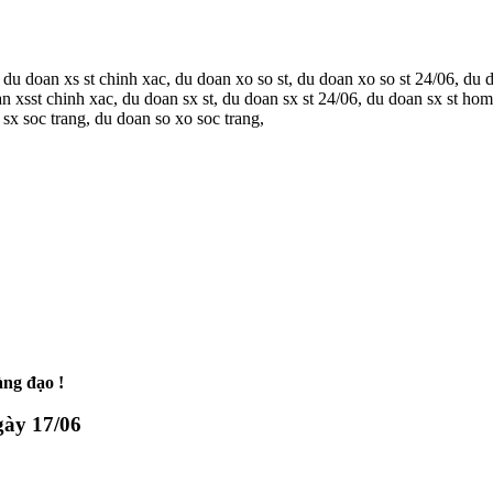
 du doan xs st chinh xac, du doan xo so st, du doan xo so st 24/06, du 
n xsst chinh xac, du doan sx st, du doan sx st 24/06, du doan sx st hom
sx soc trang, du doan so xo soc trang,
àng đạo !
ày 17/06