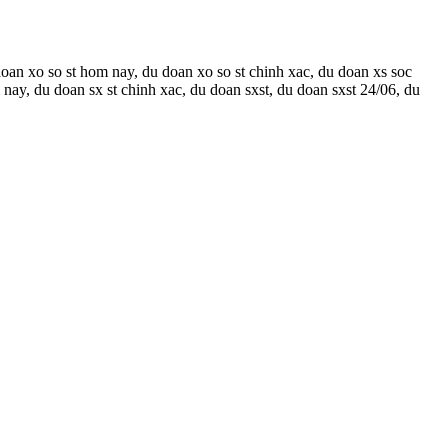
doan xo so st hom nay, du doan xo so st chinh xac, du doan xs soc
 nay, du doan sx st chinh xac, du doan sxst, du doan sxst 24/06, du