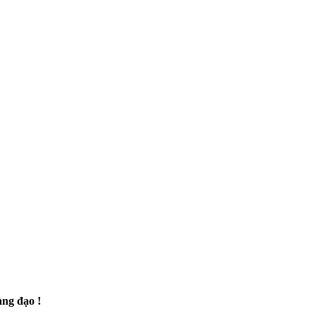
àng đạo !