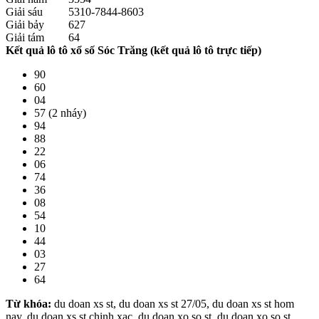
Giải sáu
5310-7844-8603
Giải bảy
627
Giải tám
64
Kết quả lô tô xổ số Sóc Trăng (kết quả lô tô trực tiếp)
90
60
04
57 (2 nháy)
94
88
22
06
74
36
08
54
10
44
03
27
64
Từ khóa:
du doan xs st, du doan xs st 27/05, du doan xs st hom
nay, du doan xs st chinh xac, du doan xo so st, du doan xo so st