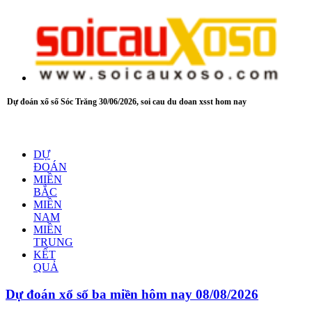
Dự đoán xổ số Sóc Trăng 30/06/2026, soi cau du doan xsst hom nay
DỰ
ĐOÁN
MIỀN
BẮC
MIỀN
NAM
MIỀN
TRUNG
KẾT
QUẢ
Dự đoán xổ số ba miền hôm nay 08/08/2026