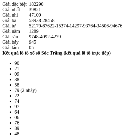
Giải đặc biệt
182290
Giải nhất
39821
Giải nhì
47109
Giải ba
58938-28458
Giải tư
52179-67622-15374-14297-93764-34506-94676
Giải năm
1289
Giải sáu
9748-4092-4279
Giải bảy
945
Giải tám
05
Kết quả lô tô xổ số Sóc Trăng (kết quả lô tô trực tiếp)
90
21
09
38
58
79 (2 nháy)
22
74
97
64
06
76
89
48