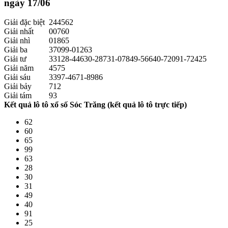
ngày 17/06
Giải đặc biệt
244562
Giải nhất
00760
Giải nhì
01865
Giải ba
37099-01263
Giải tư
33128-44630-28731-07849-56640-72091-72425
Giải năm
4575
Giải sáu
3397-4671-8986
Giải bảy
712
Giải tám
93
Kết quả lô tô xổ số Sóc Trăng (kết quả lô tô trực tiếp)
62
60
65
99
63
28
30
31
49
40
91
25