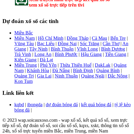
xem xổ số trực tiếp trên tivi
Dự đoán xổ số các tỉnh
Miền Bắc
Miền Nam
|
Hồ Chí Minh
|
Đồng Tháp
|
Cà Mau
|
Bến Tre
|
Vũng Tàu
|
Bạc Liêu
|
Đồng Nai
|
Sóc Trăng
|
Cần Thơ
|
An
Giang
|
Tây Ninh
|
Bình Thuận
|
Vĩnh Long
|
Bình Dương
|
Trà Vinh
|
Long An
|
Bình Phước
|
Hậu Giang
|
Tiền Giang
|
Kiên Giang
|
Đà Lạt
Miền Trung
|
Phú Yên
|
Thừa Thiên Huế
|
DakLak
|
Quảng
Nam
|
Khánh Hòa
|
Đà Nẵng
|
Bình Định
|
Quảng Bình
|
Quảng Trị
|
Gia Lai
|
Ninh Thuận
|
Quảng Ngãi
|
Đắc Nông
|
Kon Tum
Link liên kết
kqbd
|
ibongda
|
dự đoán bóng đá
|
kết quả bóng đá
|
tỷ lệ kèo
bóng đá
|
© 2023 wap.soicauxoso.com - wap xổ số, kết quả xổ số, xem trực
tiếp xổ số, dự đoán xổ số, soi cầu xổ số, kqxs, xskt, thông tin xổ số
24h, xổ số trực tuyến miền Bắc, miền Trung, miền Nam