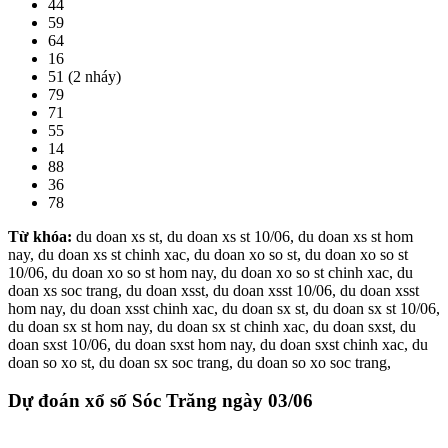
44
59
64
16
51 (2 nháy)
79
71
55
14
88
36
78
Từ khóa:
du doan xs st, du doan xs st 10/06, du doan xs st hom
nay, du doan xs st chinh xac, du doan xo so st, du doan xo so st
10/06, du doan xo so st hom nay, du doan xo so st chinh xac, du
doan xs soc trang, du doan xsst, du doan xsst 10/06, du doan xsst
hom nay, du doan xsst chinh xac, du doan sx st, du doan sx st 10/06,
du doan sx st hom nay, du doan sx st chinh xac, du doan sxst, du
doan sxst 10/06, du doan sxst hom nay, du doan sxst chinh xac, du
doan so xo st, du doan sx soc trang, du doan so xo soc trang,
Dự đoán xổ số Sóc Trăng
ngày 03/06