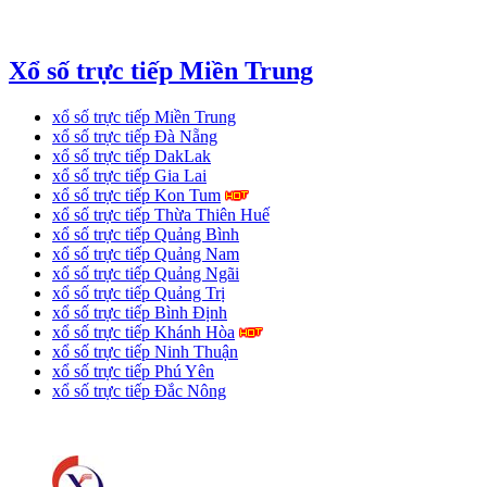
Xổ số trực tiếp Miền Trung
xổ số trực tiếp Miền Trung
xổ số trực tiếp Đà Nẵng
xổ số trực tiếp DakLak
xổ số trực tiếp Gia Lai
xổ số trực tiếp Kon Tum
xổ số trực tiếp Thừa Thiên Huế
xổ số trực tiếp Quảng Bình
xổ số trực tiếp Quảng Nam
xổ số trực tiếp Quảng Ngãi
xổ số trực tiếp Quảng Trị
xổ số trực tiếp Bình Định
xổ số trực tiếp Khánh Hòa
xổ số trực tiếp Ninh Thuận
xổ số trực tiếp Phú Yên
xổ số trực tiếp Đắc Nông