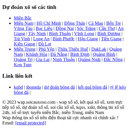
Dự đoán xổ số các tỉnh
Miền Bắc
Miền Nam
|
Hồ Chí Minh
|
Đồng Tháp
|
Cà Mau
|
Bến Tre
|
Vũng Tàu
|
Bạc Liêu
|
Đồng Nai
|
Sóc Trăng
|
Cần Thơ
|
An
Giang
|
Tây Ninh
|
Bình Thuận
|
Vĩnh Long
|
Bình Dương
|
Trà Vinh
|
Long An
|
Bình Phước
|
Hậu Giang
|
Tiền Giang
|
Kiên Giang
|
Đà Lạt
Miền Trung
|
Phú Yên
|
Thừa Thiên Huế
|
DakLak
|
Quảng
Nam
|
Khánh Hòa
|
Đà Nẵng
|
Bình Định
|
Quảng Bình
|
Quảng Trị
|
Gia Lai
|
Ninh Thuận
|
Quảng Ngãi
|
Đắc Nông
|
Kon Tum
Link liên kết
kqbd
|
ibongda
|
dự đoán bóng đá
|
kết quả bóng đá
|
tỷ lệ kèo
bóng đá
|
© 2023 wap.soicauxoso.com - wap xổ số, kết quả xổ số, xem trực
tiếp xổ số, dự đoán xổ số, soi cầu xổ số, kqxs, xskt, thông tin xổ số
24h, xổ số trực tuyến miền Bắc, miền Trung, miền Nam
Wap thông tin xổ số trên điện thoại tải cực nhanh và chính xác !
Email:
[email protected]