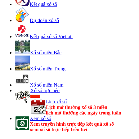
Kết quả xổ số
Dự đoán xổ số
Kết quả xổ số Vietlott
Xổ số miền Bắc
Xổ số miền Trung
Xổ số miền Nam
Xổ số trực tiếp
Lịch xổ số
Lịch mở thưởng xổ số 3 miền
lịch mở thưởng các ngày trong tuần
Xem xổ số
Xem truyền hình trực tiếp kết quả xổ số
xem xổ số trực tiếp trên tivi