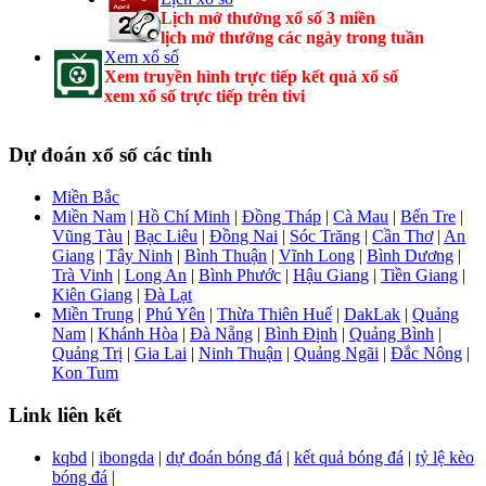
Lịch mở thưởng xổ số 3 miền
lịch mở thưởng các ngày trong tuần
Xem xổ số
Xem truyền hình trực tiếp kết quả xổ số
xem xổ số trực tiếp trên tivi
Dự đoán xổ số các tỉnh
Miền Bắc
Miền Nam
|
Hồ Chí Minh
|
Đồng Tháp
|
Cà Mau
|
Bến Tre
|
Vũng Tàu
|
Bạc Liêu
|
Đồng Nai
|
Sóc Trăng
|
Cần Thơ
|
An
Giang
|
Tây Ninh
|
Bình Thuận
|
Vĩnh Long
|
Bình Dương
|
Trà Vinh
|
Long An
|
Bình Phước
|
Hậu Giang
|
Tiền Giang
|
Kiên Giang
|
Đà Lạt
Miền Trung
|
Phú Yên
|
Thừa Thiên Huế
|
DakLak
|
Quảng
Nam
|
Khánh Hòa
|
Đà Nẵng
|
Bình Định
|
Quảng Bình
|
Quảng Trị
|
Gia Lai
|
Ninh Thuận
|
Quảng Ngãi
|
Đắc Nông
|
Kon Tum
Link liên kết
kqbd
|
ibongda
|
dự đoán bóng đá
|
kết quả bóng đá
|
tỷ lệ kèo
bóng đá
|