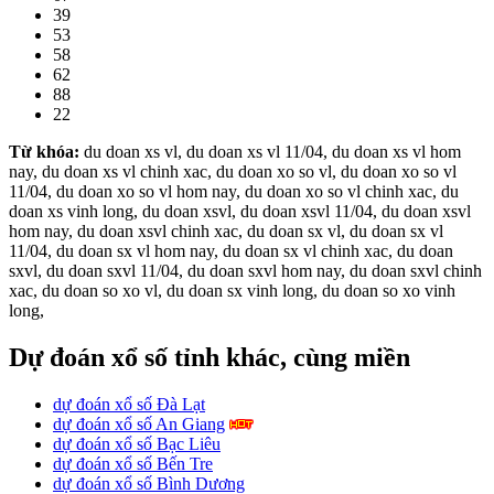
39
53
58
62
88
22
Từ khóa:
du doan xs vl, du doan xs vl 11/04, du doan xs vl hom
nay, du doan xs vl chinh xac, du doan xo so vl, du doan xo so vl
11/04, du doan xo so vl hom nay, du doan xo so vl chinh xac, du
doan xs vinh long, du doan xsvl, du doan xsvl 11/04, du doan xsvl
hom nay, du doan xsvl chinh xac, du doan sx vl, du doan sx vl
11/04, du doan sx vl hom nay, du doan sx vl chinh xac, du doan
sxvl, du doan sxvl 11/04, du doan sxvl hom nay, du doan sxvl chinh
xac, du doan so xo vl, du doan sx vinh long, du doan so xo vinh
long,
Dự đoán xổ số tỉnh khác, cùng miền
dự đoán xổ số Đà Lạt
dự đoán xổ số An Giang
dự đoán xổ số Bạc Liêu
dự đoán xổ số Bến Tre
dự đoán xổ số Bình Dương