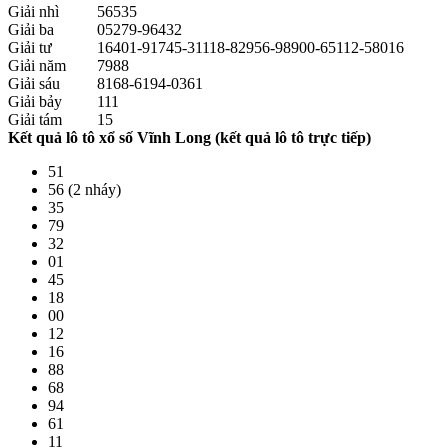
Giải nhì
56535
Giải ba
05279-96432
Giải tư
16401-91745-31118-82956-98900-65112-58016
Giải năm
7988
Giải sáu
8168-6194-0361
Giải bảy
111
Giải tám
15
Kết quả lô tô xổ số Vĩnh Long (kết quả lô tô trực tiếp)
51
56 (2 nháy)
35
79
32
01
45
18
00
12
16
88
68
94
61
11