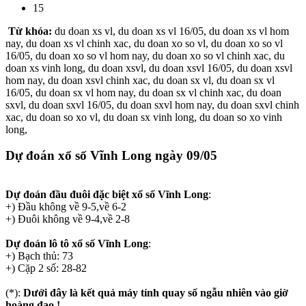
15
Từ khóa:
du doan xs vl, du doan xs vl 16/05, du doan xs vl hom
nay, du doan xs vl chinh xac, du doan xo so vl, du doan xo so vl
16/05, du doan xo so vl hom nay, du doan xo so vl chinh xac, du
doan xs vinh long, du doan xsvl, du doan xsvl 16/05, du doan xsvl
hom nay, du doan xsvl chinh xac, du doan sx vl, du doan sx vl
16/05, du doan sx vl hom nay, du doan sx vl chinh xac, du doan
sxvl, du doan sxvl 16/05, du doan sxvl hom nay, du doan sxvl chinh
xac, du doan so xo vl, du doan sx vinh long, du doan so xo vinh
long,
Dự đoán xổ số Vĩnh Long
ngày 09/05
Dự đoán đầu đuôi đặc biệt xổ số Vĩnh Long
:
+) Đầu không về 9-5,về 6-2
+) Đuôi không về 9-4,về 2-8
Dự đoán lô tô xổ số Vĩnh Long
:
+) Bạch thủ: 73
+) Cặp 2 số: 28-82
(*):
Dưới đây là kết quả máy tính quay số ngẫu nhiên vào giờ
hoàng đạo !