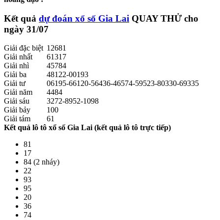
Kết quả
dự đoán xổ số Gia Lai
QUAY THỬ
cho
ngày 31/07
Giải đặc biệt
12681
Giải nhất
61317
Giải nhì
45784
Giải ba
48122-00193
Giải tư
06195-66120-56436-46574-59523-80330-69335
Giải năm
4484
Giải sáu
3272-8952-1098
Giải bảy
100
Giải tám
61
Kết quả lô tô xổ số Gia Lai (kết quả lô tô trực tiếp)
81
17
84 (2 nháy)
22
93
95
20
36
74