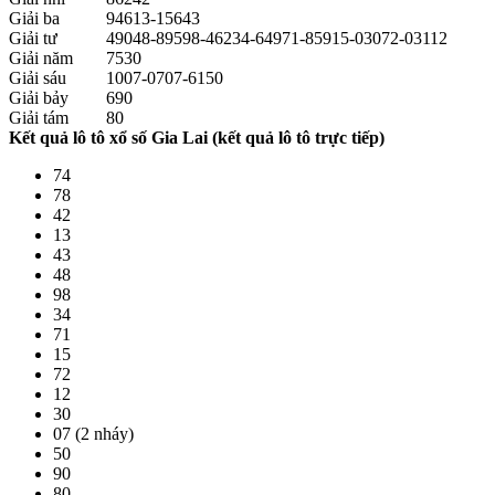
Giải ba
94613-15643
Giải tư
49048-89598-46234-64971-85915-03072-03112
Giải năm
7530
Giải sáu
1007-0707-6150
Giải bảy
690
Giải tám
80
Kết quả lô tô xổ số Gia Lai (kết quả lô tô trực tiếp)
74
78
42
13
43
48
98
34
71
15
72
12
30
07 (2 nháy)
50
90
80