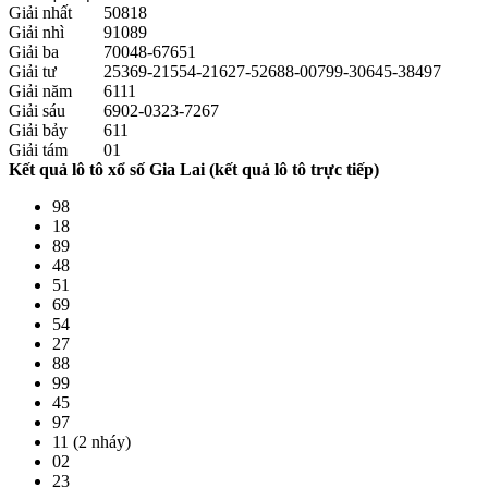
Giải nhất
50818
Giải nhì
91089
Giải ba
70048-67651
Giải tư
25369-21554-21627-52688-00799-30645-38497
Giải năm
6111
Giải sáu
6902-0323-7267
Giải bảy
611
Giải tám
01
Kết quả lô tô xổ số Gia Lai (kết quả lô tô trực tiếp)
98
18
89
48
51
69
54
27
88
99
45
97
11 (2 nháy)
02
23