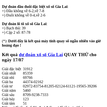
Dự đoán đầu đuôi đặc biệt xổ số Gia Lai
:
+) Đầu không về 6-2,về 7-8
+) Đuôi không về 0-4,về 2-6
Dự đoán lô tô xổ số Gia Lai
:
+) Bạch thủ: 39
+) Cặp 2 số: 87-78
(*):
Dưới đây là kết quả máy tính quay số ngẫu nhiên vào giờ
hoàng đạo !
Kết quả
dự đoán xổ số Gia Lai
QUAY THỬ
cho
ngày 17/07
Giải đặc biệt
31912
Giải nhất
85359
Giải nhì
69766
Giải ba
44374-02162
Giải tư
02972-83754-81205-02124-61121-19565-39206
Giải năm
5460
Giải sáu
8709-9238-7333
Giải bảy
123
Giải tám
51