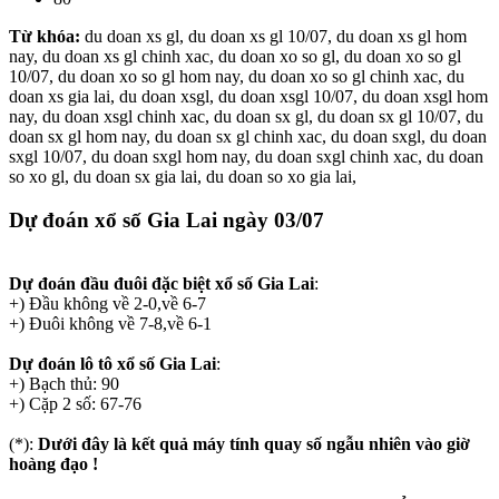
Từ khóa:
du doan xs gl, du doan xs gl 10/07, du doan xs gl hom
nay, du doan xs gl chinh xac, du doan xo so gl, du doan xo so gl
10/07, du doan xo so gl hom nay, du doan xo so gl chinh xac, du
doan xs gia lai, du doan xsgl, du doan xsgl 10/07, du doan xsgl hom
nay, du doan xsgl chinh xac, du doan sx gl, du doan sx gl 10/07, du
doan sx gl hom nay, du doan sx gl chinh xac, du doan sxgl, du doan
sxgl 10/07, du doan sxgl hom nay, du doan sxgl chinh xac, du doan
so xo gl, du doan sx gia lai, du doan so xo gia lai,
Dự đoán xổ số Gia Lai
ngày 03/07
Dự đoán đầu đuôi đặc biệt xổ số Gia Lai
:
+) Đầu không về 2-0,về 6-7
+) Đuôi không về 7-8,về 6-1
Dự đoán lô tô xổ số Gia Lai
:
+) Bạch thủ: 90
+) Cặp 2 số: 67-76
(*):
Dưới đây là kết quả máy tính quay số ngẫu nhiên vào giờ
hoàng đạo !