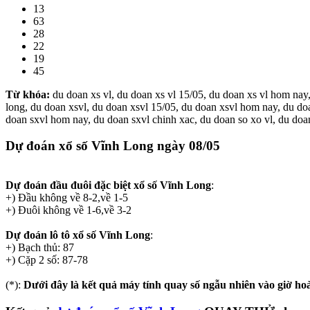
13
63
28
22
19
45
Từ khóa:
du doan xs vl, du doan xs vl 15/05, du doan xs vl hom nay,
long, du doan xsvl, du doan xsvl 15/05, du doan xsvl hom nay, du doa
doan sxvl hom nay, du doan sxvl chinh xac, du doan so xo vl, du doan
Dự đoán xổ số Vĩnh Long
ngày 08/05
Dự đoán đầu đuôi đặc biệt xổ số Vĩnh Long
:
+) Đầu không về 8-2,về 1-5
+) Đuôi không về 1-6,về 3-2
Dự đoán lô tô xổ số Vĩnh Long
:
+) Bạch thủ: 87
+) Cặp 2 số: 87-78
(*):
Dưới đây là kết quả máy tính quay số ngẫu nhiên vào giờ ho