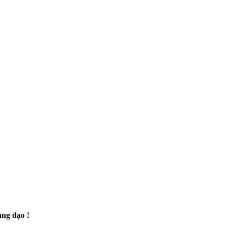
àng đạo !