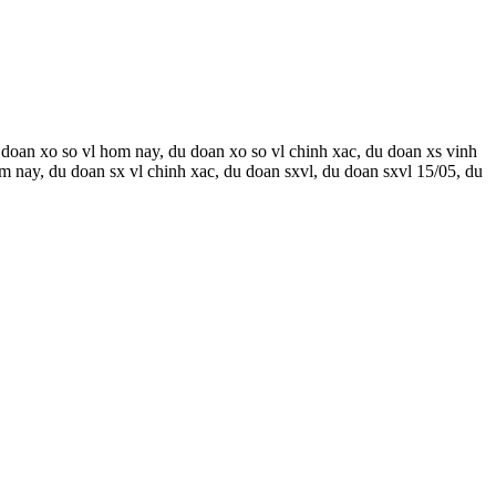
 doan xo so vl hom nay, du doan xo so vl chinh xac, du doan xs vinh
m nay, du doan sx vl chinh xac, du doan sxvl, du doan sxvl 15/05, du