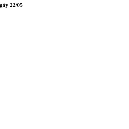
gày 22/05