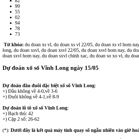
82
99
55
02
94
78
73
Từ khóa:
du doan xs vl, du doan xs vl 22/05, du doan xs vl hom nay
long, du doan xsvl, du doan xsvl 22/05, du doan xsvl hom nay, du doa
doan sxvl hom nay, du doan sxvl chinh xac, du doan so xo vl, du doan
Dự đoán xổ số Vĩnh Long
ngày 15/05
Dự đoán đầu đuôi đặc biệt xổ số Vĩnh Long
:
+) Đầu không về 4-0,về 3-6
+) Đuôi không về 4-1,về 8-9
Dự đoán lô tô xổ số Vĩnh Long
:
+) Bạch thủ: 42
+) Cặp 2 số: 26-62
(*):
Dưới đây là kết quả máy tính quay số ngẫu nhiên vào giờ ho