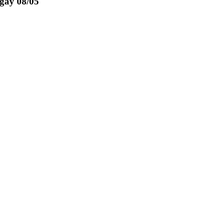
gày 08/05