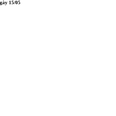
gày 15/05