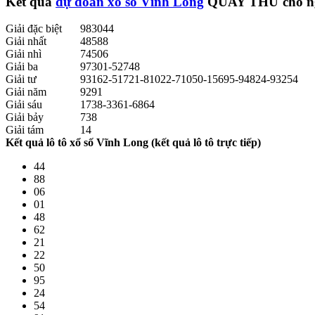
Kết quả
dự đoán xổ số Vĩnh Long
QUAY THỬ
cho n
Giải đặc biệt
983044
Giải nhất
48588
Giải nhì
74506
Giải ba
97301-52748
Giải tư
93162-51721-81022-71050-15695-94824-93254
Giải năm
9291
Giải sáu
1738-3361-6864
Giải bảy
738
Giải tám
14
Kết quả lô tô xổ số Vĩnh Long (kết quả lô tô trực tiếp)
44
88
06
01
48
62
21
22
50
95
24
54