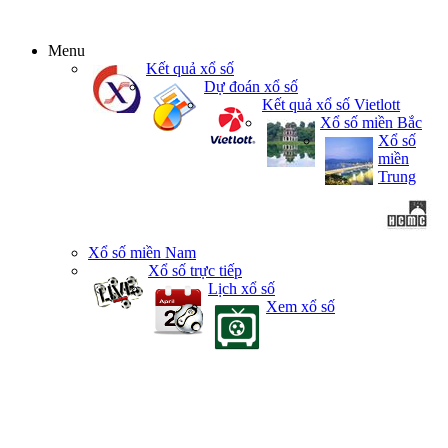
Menu
Kết quả xổ số
Dự đoán xổ số
Kết quả xổ số Vietlott
Xổ số miền Bắc
Xổ số
miền
Trung
Xổ số miền Nam
Xổ số trực tiếp
Lịch xổ số
Xem xổ số