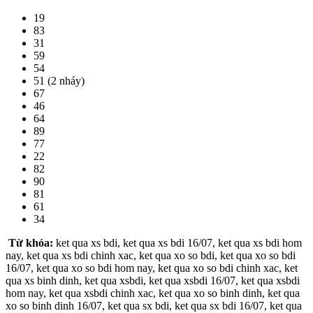
19
83
31
59
54
51 (2 nháy)
67
46
64
89
77
22
82
90
81
61
34
Từ khóa:
ket qua xs bdi, ket qua xs bdi 16/07, ket qua xs bdi hom
nay, ket qua xs bdi chinh xac, ket qua xo so bdi, ket qua xo so bdi
16/07, ket qua xo so bdi hom nay, ket qua xo so bdi chinh xac, ket
qua xs binh dinh, ket qua xsbdi, ket qua xsbdi 16/07, ket qua xsbdi
hom nay, ket qua xsbdi chinh xac, ket qua xo so binh dinh, ket qua
xo so binh dinh 16/07, ket qua sx bdi, ket qua sx bdi 16/07, ket qua