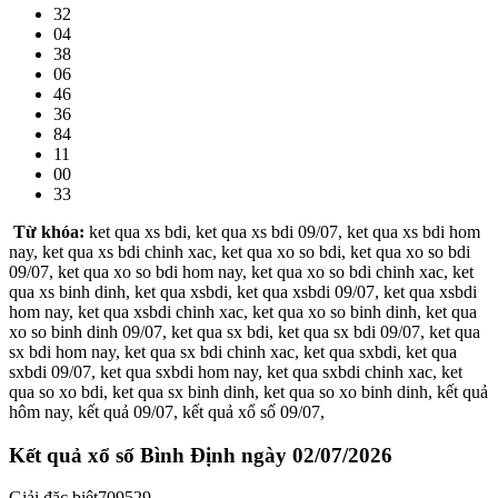
32
04
38
06
46
36
84
11
00
33
Từ khóa:
ket qua xs bdi, ket qua xs bdi 09/07, ket qua xs bdi hom
nay, ket qua xs bdi chinh xac, ket qua xo so bdi, ket qua xo so bdi
09/07, ket qua xo so bdi hom nay, ket qua xo so bdi chinh xac, ket
qua xs binh dinh, ket qua xsbdi, ket qua xsbdi 09/07, ket qua xsbdi
hom nay, ket qua xsbdi chinh xac, ket qua xo so binh dinh, ket qua
xo so binh dinh 09/07, ket qua sx bdi, ket qua sx bdi 09/07, ket qua
sx bdi hom nay, ket qua sx bdi chinh xac, ket qua sxbdi, ket qua
sxbdi 09/07, ket qua sxbdi hom nay, ket qua sxbdi chinh xac, ket
qua so xo bdi, ket qua sx binh dinh, ket qua so xo binh dinh, kết quả
hôm nay, kết quả 09/07, kết quả xổ số 09/07,
Kết quả xổ số Bình Định ngày 02/07/2026
Giải đặc biệt
709529