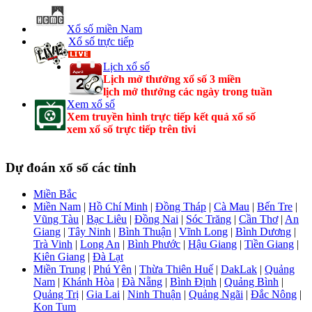
Xổ số miền Nam
Xổ số trực tiếp
Lịch xổ số
Lịch mở thưởng xổ số 3 miền
lịch mở thưởng các ngày trong tuần
Xem xổ số
Xem truyền hình trực tiếp kết quả xổ số
xem xổ số trực tiếp trên tivi
Dự đoán xổ số các tỉnh
Miền Bắc
Miền Nam
|
Hồ Chí Minh
|
Đồng Tháp
|
Cà Mau
|
Bến Tre
|
Vũng Tàu
|
Bạc Liêu
|
Đồng Nai
|
Sóc Trăng
|
Cần Thơ
|
An
Giang
|
Tây Ninh
|
Bình Thuận
|
Vĩnh Long
|
Bình Dương
|
Trà Vinh
|
Long An
|
Bình Phước
|
Hậu Giang
|
Tiền Giang
|
Kiên Giang
|
Đà Lạt
Miền Trung
|
Phú Yên
|
Thừa Thiên Huế
|
DakLak
|
Quảng
Nam
|
Khánh Hòa
|
Đà Nẵng
|
Bình Định
|
Quảng Bình
|
Quảng Trị
|
Gia Lai
|
Ninh Thuận
|
Quảng Ngãi
|
Đắc Nông
|
Kon Tum