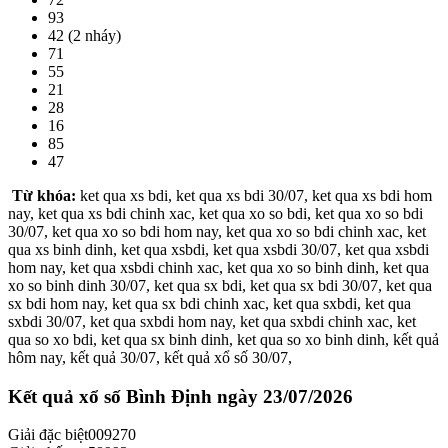
93
42 (2 nháy)
71
55
21
28
16
85
47
Từ khóa:
ket qua xs bdi, ket qua xs bdi 30/07, ket qua xs bdi hom
nay, ket qua xs bdi chinh xac, ket qua xo so bdi, ket qua xo so bdi
30/07, ket qua xo so bdi hom nay, ket qua xo so bdi chinh xac, ket
qua xs binh dinh, ket qua xsbdi, ket qua xsbdi 30/07, ket qua xsbdi
hom nay, ket qua xsbdi chinh xac, ket qua xo so binh dinh, ket qua
xo so binh dinh 30/07, ket qua sx bdi, ket qua sx bdi 30/07, ket qua
sx bdi hom nay, ket qua sx bdi chinh xac, ket qua sxbdi, ket qua
sxbdi 30/07, ket qua sxbdi hom nay, ket qua sxbdi chinh xac, ket
qua so xo bdi, ket qua sx binh dinh, ket qua so xo binh dinh, kết quả
hôm nay, kết quả 30/07, kết quả xổ số 30/07,
Kết quả xổ số Bình Định ngày 23/07/2026
Giải đặc biệt
009270