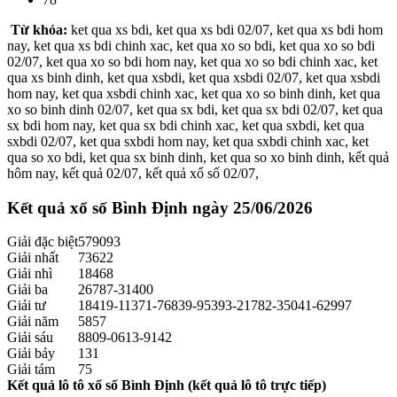
Từ khóa:
ket qua xs bdi, ket qua xs bdi 02/07, ket qua xs bdi hom
nay, ket qua xs bdi chinh xac, ket qua xo so bdi, ket qua xo so bdi
02/07, ket qua xo so bdi hom nay, ket qua xo so bdi chinh xac, ket
qua xs binh dinh, ket qua xsbdi, ket qua xsbdi 02/07, ket qua xsbdi
hom nay, ket qua xsbdi chinh xac, ket qua xo so binh dinh, ket qua
xo so binh dinh 02/07, ket qua sx bdi, ket qua sx bdi 02/07, ket qua
sx bdi hom nay, ket qua sx bdi chinh xac, ket qua sxbdi, ket qua
sxbdi 02/07, ket qua sxbdi hom nay, ket qua sxbdi chinh xac, ket
qua so xo bdi, ket qua sx binh dinh, ket qua so xo binh dinh, kết quả
hôm nay, kết quả 02/07, kết quả xổ số 02/07,
Kết quả xổ số Bình Định ngày 25/06/2026
Giải đặc biệt
579093
Giải nhất
73622
Giải nhì
18468
Giải ba
26787-31400
Giải tư
18419-11371-76839-95393-21782-35041-62997
Giải năm
5857
Giải sáu
8809-0613-9142
Giải bảy
131
Giải tám
75
Kết quả lô tô xổ số Bình Định (kết quả lô tô trực tiếp)