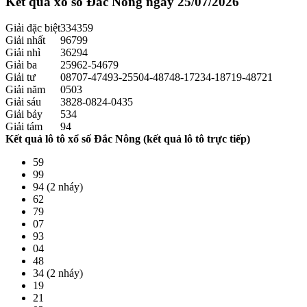
Kết quả xổ số Đắc Nông ngày 25/07/2026
Giải đặc biệt
334359
Giải nhất
96799
Giải nhì
36294
Giải ba
25962-54679
Giải tư
08707-47493-25504-48748-17234-18719-48721
Giải năm
0503
Giải sáu
3828-0824-0435
Giải bảy
534
Giải tám
94
Kết quả lô tô xổ số Đắc Nông (kết quả lô tô trực tiếp)
59
99
94 (2 nháy)
62
79
07
93
04
48
34 (2 nháy)
19
21