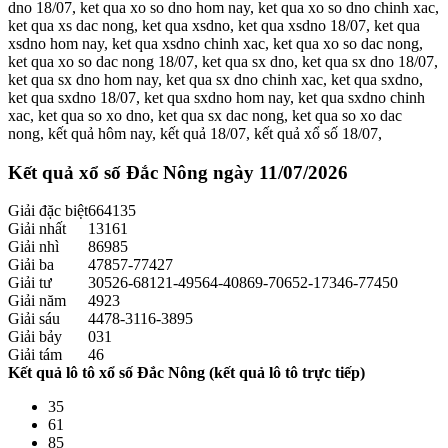
dno 18/07, ket qua xo so dno hom nay, ket qua xo so dno chinh xac,
ket qua xs dac nong, ket qua xsdno, ket qua xsdno 18/07, ket qua
xsdno hom nay, ket qua xsdno chinh xac, ket qua xo so dac nong,
ket qua xo so dac nong 18/07, ket qua sx dno, ket qua sx dno 18/07,
ket qua sx dno hom nay, ket qua sx dno chinh xac, ket qua sxdno,
ket qua sxdno 18/07, ket qua sxdno hom nay, ket qua sxdno chinh
xac, ket qua so xo dno, ket qua sx dac nong, ket qua so xo dac
nong, kết quả hôm nay, kết quả 18/07, kết quả xổ số 18/07,
Kết quả xổ số Đắc Nông ngày 11/07/2026
Giải đặc biệt
664135
Giải nhất
13161
Giải nhì
86985
Giải ba
47857-77427
Giải tư
30526-68121-49564-40869-70652-17346-77450
Giải năm
4923
Giải sáu
4478-3116-3895
Giải bảy
031
Giải tám
46
Kết quả lô tô xổ số Đắc Nông (kết quả lô tô trực tiếp)
35
61
85