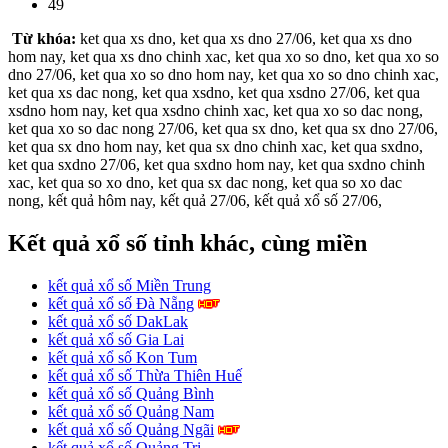
49
Từ khóa:
ket qua xs dno, ket qua xs dno 27/06, ket qua xs dno
hom nay, ket qua xs dno chinh xac, ket qua xo so dno, ket qua xo so
dno 27/06, ket qua xo so dno hom nay, ket qua xo so dno chinh xac,
ket qua xs dac nong, ket qua xsdno, ket qua xsdno 27/06, ket qua
xsdno hom nay, ket qua xsdno chinh xac, ket qua xo so dac nong,
ket qua xo so dac nong 27/06, ket qua sx dno, ket qua sx dno 27/06,
ket qua sx dno hom nay, ket qua sx dno chinh xac, ket qua sxdno,
ket qua sxdno 27/06, ket qua sxdno hom nay, ket qua sxdno chinh
xac, ket qua so xo dno, ket qua sx dac nong, ket qua so xo dac
nong, kết quả hôm nay, kết quả 27/06, kết quả xổ số 27/06,
Kết quả xổ số tỉnh khác, cùng miền
kết quả xổ số Miền Trung
kết quả xổ số Đà Nẵng
kết quả xổ số DakLak
kết quả xổ số Gia Lai
kết quả xổ số Kon Tum
kết quả xổ số Thừa Thiên Huế
kết quả xổ số Quảng Bình
kết quả xổ số Quảng Nam
kết quả xổ số Quảng Ngãi
kết quả xổ số Quảng Trị