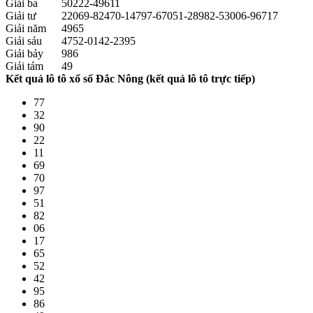
Giải ba
50222-49611
Giải tư
22069-82470-14797-67051-28982-53006-96717
Giải năm
4965
Giải sáu
4752-0142-2395
Giải bảy
986
Giải tám
49
Kết quả lô tô xổ số Đắc Nông (kết quả lô tô trực tiếp)
77
32
90
22
11
69
70
97
51
82
06
17
65
52
42
95
86