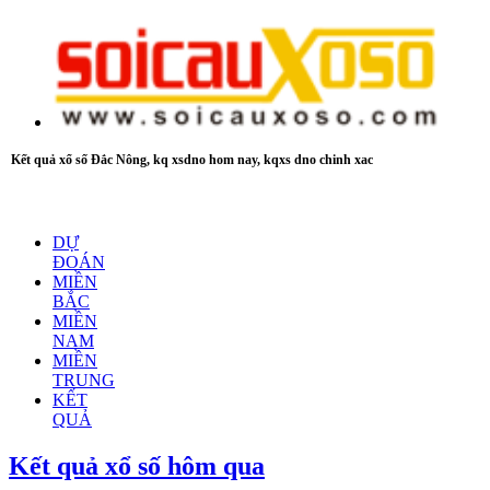
Kết quả xổ số Đắc Nông, kq xsdno hom nay, kqxs dno chinh xac
DỰ
ĐOÁN
MIỀN
BẮC
MIỀN
NAM
MIỀN
TRUNG
KẾT
QUẢ
Kết quả xổ số hôm qua