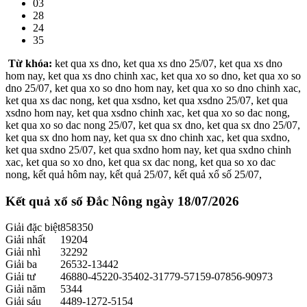
03
28
24
35
Từ khóa:
ket qua xs dno, ket qua xs dno 25/07, ket qua xs dno
hom nay, ket qua xs dno chinh xac, ket qua xo so dno, ket qua xo so
dno 25/07, ket qua xo so dno hom nay, ket qua xo so dno chinh xac,
ket qua xs dac nong, ket qua xsdno, ket qua xsdno 25/07, ket qua
xsdno hom nay, ket qua xsdno chinh xac, ket qua xo so dac nong,
ket qua xo so dac nong 25/07, ket qua sx dno, ket qua sx dno 25/07,
ket qua sx dno hom nay, ket qua sx dno chinh xac, ket qua sxdno,
ket qua sxdno 25/07, ket qua sxdno hom nay, ket qua sxdno chinh
xac, ket qua so xo dno, ket qua sx dac nong, ket qua so xo dac
nong, kết quả hôm nay, kết quả 25/07, kết quả xổ số 25/07,
Kết quả xổ số Đắc Nông ngày 18/07/2026
Giải đặc biệt
858350
Giải nhất
19204
Giải nhì
32292
Giải ba
26532-13442
Giải tư
46880-45220-35402-31779-57159-07856-90973
Giải năm
5344
Giải sáu
4489-1272-5154