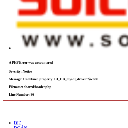
A PHP Error was encountered
Severity: Notice
Message: Undefined property: CI_DB_mysql_driver::$wtitle
Filename: shared/header.php
Line Number: 86
DỰ
ĐOÁN