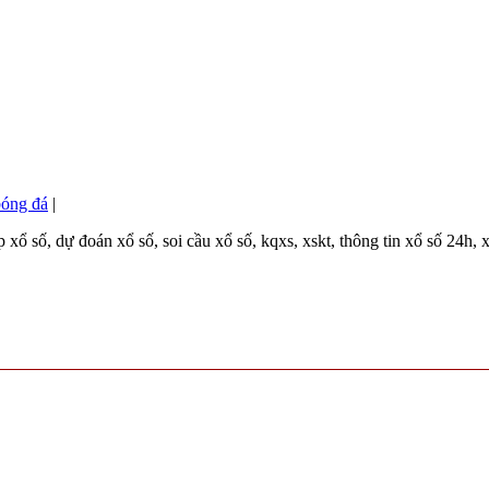
bóng đá
|
 xổ số, dự đoán xổ số, soi cầu xổ số, kqxs, xskt, thông tin xổ số 24h