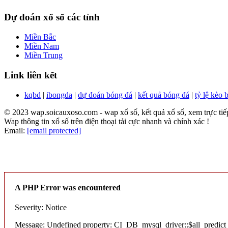
Dự đoán xổ số các tỉnh
Miền Bắc
Miền Nam
Miền Trung
Link liên kết
kqbd
|
ibongda
|
dự đoán bóng đá
|
kết quả bóng đá
|
tỷ lệ kèo 
© 2023 wap.soicauxoso.com - wap xổ số, kết quả xổ số, xem trực tiếp
Wap thông tin xổ số trên điện thoại tải cực nhanh và chính xác !
Email:
[email protected]
A PHP Error was encountered
Severity: Notice
Message: Undefined property: CI_DB_mysql_driver::$all_predict