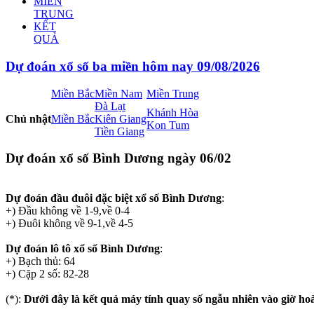
MIỀN
TRUNG
KẾT
QUẢ
Dự đoán xổ số ba miền hôm nay 09/08/2026
Miền Bắc
Miền Nam
Miền Trung
Đà Lạt
Khánh Hòa
Chủ nhật
Miền Bắc
Kiên Giang
Kon Tum
Tiền Giang
Dự đoán xổ số Bình Dương
ngày 06/02
Dự đoán đầu đuôi đặc biệt xổ số Bình Dương
:
+) Đầu không về 1-9,về 0-4
+) Đuôi không về 9-1,về 4-5
Dự đoán lô tô xổ số Bình Dương
:
+) Bạch thủ: 64
+) Cặp 2 số: 82-28
(*):
Dưới đây là kết quả máy tính quay số ngẫu nhiên vào giờ ho