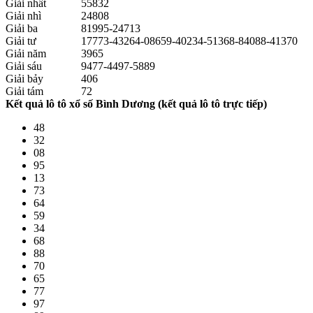
Giải nhất
55832
Giải nhì
24808
Giải ba
81995-24713
Giải tư
17773-43264-08659-40234-51368-84088-41370
Giải năm
3965
Giải sáu
9477-4497-5889
Giải bảy
406
Giải tám
72
Kết quả lô tô xổ số Bình Dương (kết quả lô tô trực tiếp)
48
32
08
95
13
73
64
59
34
68
88
70
65
77
97