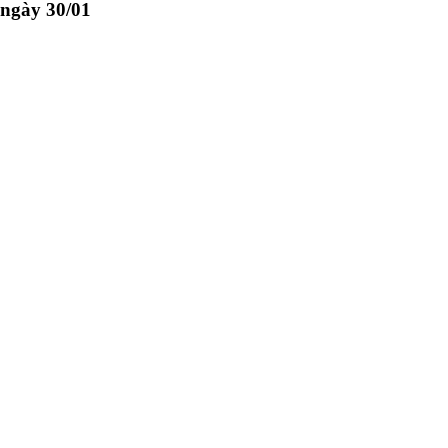
ngày 30/01