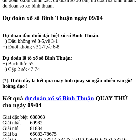
du doan sxbth chinh xac, du doan so xo bth, du doan sx binh thuan,
du doan so xo binh thuan,
Dự đoán xổ số Bình Thuận
ngày 09/04
Dự đoán đầu đuôi đặc biệt xổ số Bình Thuận
:
+) Đầu không về 8-5,về 3-1
+) Đuôi không về 2-7,về 6-8
Dự đoán lô tô xổ số Bình Thuận
:
+) Bạch thủ: 55
+) Cặp 2 số: 47-74
(*):
Dưới đây là kết quả máy tính quay số ngẫu nhiên vào giờ
hoàng đạo !
Kết quả
dự đoán xổ số Bình Thuận
QUAY THỬ
cho ngày 09/04
Giải đặc biệt
688063
Giải nhất
69982
Giải nhì
81834
Giải ba
65083-78675
Giải tư
84503-73514-33478-25112-95603-62351-33216