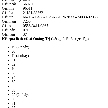
Giải nhất
56020
Giải nhì
96611
Giải ba
21181-88362
Giải tư
66216-03468-93294-27019-78335-24033-92958
Giải năm
7265
Giải sáu
0556-3411-0865
Giải bảy
071
Giải tám
37
Kết quả lô tô xổ số Quảng Trị (kết quả lô tô trực tiếp)
19 (2 nháy)
20
11 (2 nháy)
81
62
16
68
94
35
33
58
65 (2 nháy)
56
71
37