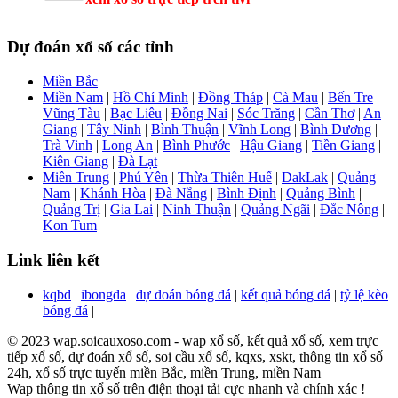
Dự đoán xổ số các tỉnh
Miền Bắc
Miền Nam
|
Hồ Chí Minh
|
Đồng Tháp
|
Cà Mau
|
Bến Tre
|
Vũng Tàu
|
Bạc Liêu
|
Đồng Nai
|
Sóc Trăng
|
Cần Thơ
|
An
Giang
|
Tây Ninh
|
Bình Thuận
|
Vĩnh Long
|
Bình Dương
|
Trà Vinh
|
Long An
|
Bình Phước
|
Hậu Giang
|
Tiền Giang
|
Kiên Giang
|
Đà Lạt
Miền Trung
|
Phú Yên
|
Thừa Thiên Huế
|
DakLak
|
Quảng
Nam
|
Khánh Hòa
|
Đà Nẵng
|
Bình Định
|
Quảng Bình
|
Quảng Trị
|
Gia Lai
|
Ninh Thuận
|
Quảng Ngãi
|
Đắc Nông
|
Kon Tum
Link liên kết
kqbd
|
ibongda
|
dự đoán bóng đá
|
kết quả bóng đá
|
tỷ lệ kèo
bóng đá
|
© 2023 wap.soicauxoso.com - wap xổ số, kết quả xổ số, xem trực
tiếp xổ số, dự đoán xổ số, soi cầu xổ số, kqxs, xskt, thông tin xổ số
24h, xổ số trực tuyến miền Bắc, miền Trung, miền Nam
Wap thông tin xổ số trên điện thoại tải cực nhanh và chính xác !