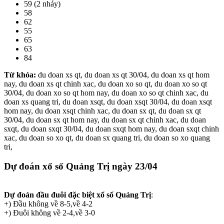
59 (2 nháy)
58
62
55
65
63
84
Từ khóa:
du doan xs qt, du doan xs qt 30/04, du doan xs qt hom
nay, du doan xs qt chinh xac, du doan xo so qt, du doan xo so qt
30/04, du doan xo so qt hom nay, du doan xo so qt chinh xac, du
doan xs quang tri, du doan xsqt, du doan xsqt 30/04, du doan xsqt
hom nay, du doan xsqt chinh xac, du doan sx qt, du doan sx qt
30/04, du doan sx qt hom nay, du doan sx qt chinh xac, du doan
sxqt, du doan sxqt 30/04, du doan sxqt hom nay, du doan sxqt chinh
xac, du doan so xo qt, du doan sx quang tri, du doan so xo quang
tri,
Dự đoán xổ số Quảng Trị
ngày 23/04
Dự đoán đầu đuôi đặc biệt xổ số Quảng Trị
:
+) Đầu không về 8-5,về 4-2
+) Đuôi không về 2-4,về 3-0