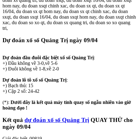
doan xs quang tri, du doan xsqt, du doan xsqt 16/04, du doan xsqt
hom nay, du doan xsqt chinh xac, du doan sx qt, du doan sx qt
16/04, du doan sx qt hom nay, du doan sx qt chinh xac, du doan
sxqt, du doan sxqt 16/04, du doan sxqt hom nay, du doan sxqt chinh
xac, du doan so xo qt, du doan sx quang tri, du doan so xo quang
tri,
Dự đoán xổ số Quảng Trị
ngày 09/04
Dự đoán đầu đuôi đặc biệt xổ số Quảng Trị
:
+) Đầu không về 3-0,về 5-6
+) Đuôi không về 1-8,về 2-0
Dự đoán lô tô xổ số Quảng Trị
:
+) Bạch thủ: 15
+) Cặp 2 số: 24-42
(*):
Dưới đây là kết quả máy tính quay số ngẫu nhiên vào giờ
hoàng đạo !
Kết quả
dự đoán xổ số Quảng Trị
QUAY THỬ
cho
ngày 09/04
Giải đặc biệt
00819