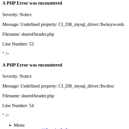
A PHP Error was encountered
Severity: Notice
Message: Undefined property: CI_DB_mysql_driver::$wkeywords
Filename: shared/header.php
Line Number: 53
" />
A PHP Error was encountered
Severity: Notice
Message: Undefined property: CI_DB_mysql_driver::$wdesc
Filename: shared/header.php
Line Number: 54
" />
Menu