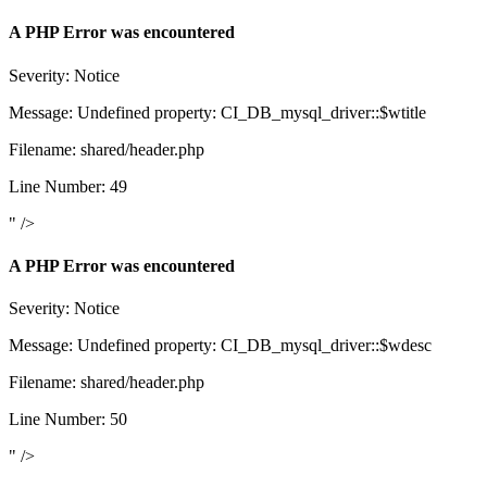
A PHP Error was encountered
Severity: Notice
Message: Undefined property: CI_DB_mysql_driver::$wtitle
Filename: shared/header.php
Line Number: 49
" />
A PHP Error was encountered
Severity: Notice
Message: Undefined property: CI_DB_mysql_driver::$wdesc
Filename: shared/header.php
Line Number: 50
" />