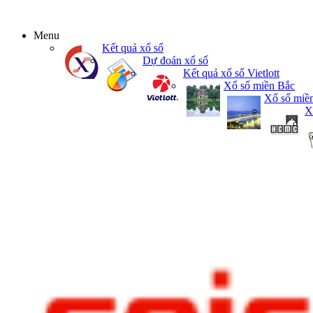
Menu
Kết quả xổ số
Dự đoán xổ số
Kết quả xổ số Vietlott
Xổ số miền Bắc
Xổ số miề
X