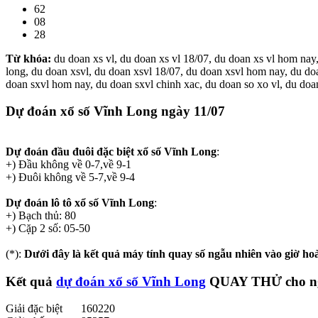
62
08
28
Từ khóa:
du doan xs vl, du doan xs vl 18/07, du doan xs vl hom nay,
long, du doan xsvl, du doan xsvl 18/07, du doan xsvl hom nay, du doa
doan sxvl hom nay, du doan sxvl chinh xac, du doan so xo vl, du doan
Dự đoán xổ số Vĩnh Long
ngày 11/07
Dự đoán đầu đuôi đặc biệt xổ số Vĩnh Long
:
+) Đầu không về 0-7,về 9-1
+) Đuôi không về 5-7,về 9-4
Dự đoán lô tô xổ số Vĩnh Long
:
+) Bạch thủ: 80
+) Cặp 2 số: 05-50
(*):
Dưới đây là kết quả máy tính quay số ngẫu nhiên vào giờ ho
Kết quả
dự đoán xổ số Vĩnh Long
QUAY THỬ
cho n
Giải đặc biệt
160220