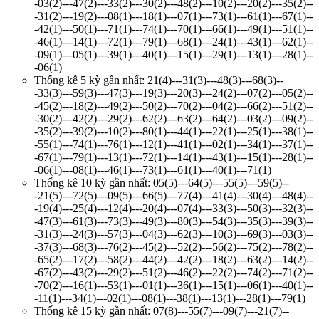
-03(2)---47(2)---33(2)---30(2)---48(2)---10(2)---20(2)---35(2)--
-31(2)---19(2)---08(1)---18(1)---07(1)---73(1)---61(1)---67(1)--
-42(1)---50(1)---71(1)---74(1)---70(1)---66(1)---49(1)---51(1)--
-46(1)---14(1)---72(1)---79(1)---68(1)---24(1)---43(1)---62(1)--
-09(1)---05(1)---39(1)---40(1)---15(1)---29(1)---13(1)---28(1)--
-06(1)
Thống kê 5 kỳ gần nhất: 21(4)---31(3)---48(3)---68(3)--
-33(3)---59(3)---47(3)---19(3)---20(3)---24(2)---07(2)---05(2)--
-45(2)---18(2)---49(2)---50(2)---70(2)---04(2)---66(2)---51(2)--
-30(2)---42(2)---29(2)---62(2)---63(2)---64(2)---03(2)---09(2)--
-35(2)---39(2)---10(2)---80(1)---44(1)---22(1)---25(1)---38(1)--
-55(1)---74(1)---76(1)---12(1)---41(1)---02(1)---34(1)---37(1)--
-67(1)---79(1)---13(1)---72(1)---14(1)---43(1)---15(1)---28(1)--
-06(1)---08(1)---46(1)---73(1)---61(1)---40(1)---71(1)
Thống kê 10 kỳ gần nhất: 05(5)---64(5)---55(5)---59(5)--
-21(5)---72(5)---09(5)---66(5)---77(4)---41(4)---30(4)---48(4)--
-19(4)---25(4)---12(4)---20(4)---07(4)---33(3)---50(3)---32(3)--
-47(3)---61(3)---73(3)---49(3)---80(3)---54(3)---35(3)---39(3)--
-31(3)---24(3)---57(3)---04(3)---62(3)---10(3)---69(3)---03(3)--
-37(3)---68(3)---76(2)---45(2)---52(2)---56(2)---75(2)---78(2)--
-65(2)---17(2)---58(2)---44(2)---42(2)---18(2)---63(2)---14(2)--
-67(2)---43(2)---29(2)---51(2)---46(2)---22(2)---74(2)---71(2)--
-70(2)---16(1)---53(1)---01(1)---36(1)---15(1)---06(1)---40(1)--
-11(1)---34(1)---02(1)---08(1)---38(1)---13(1)---28(1)---79(1)
Thống kê 15 kỳ gần nhất: 07(8)---55(7)---09(7)---21(7)--