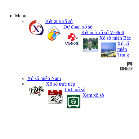
Menu
Kết quả xổ số
Dự đoán xổ số
Kết quả xổ số Vietlott
Xổ số miền Bắc
Xổ số
miền
Trung
Xổ số miền Nam
Xổ số trực tiếp
Lịch xổ số
Xem xổ số