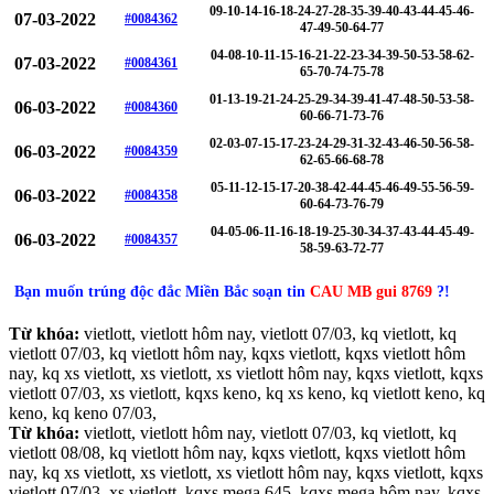
09-10-14-16-18-24-27-28-35-39-40-43-44-45-46-
07-03-2022
#0084362
47-49-50-64-77
04-08-10-11-15-16-21-22-23-34-39-50-53-58-62-
07-03-2022
#0084361
65-70-74-75-78
01-13-19-21-24-25-29-34-39-41-47-48-50-53-58-
06-03-2022
#0084360
60-66-71-73-76
02-03-07-15-17-23-24-29-31-32-43-46-50-56-58-
06-03-2022
#0084359
62-65-66-68-78
05-11-12-15-17-20-38-42-44-45-46-49-55-56-59-
06-03-2022
#0084358
60-64-73-76-79
04-05-06-11-16-18-19-25-30-34-37-43-44-45-49-
06-03-2022
#0084357
58-59-63-72-77
Bạn muốn trúng độc đắc Miền Bắc soạn tin
CAU MB gui 8769
?!
Từ khóa:
vietlott, vietlott hôm nay, vietlott 07/03, kq vietlott, kq
vietlott 07/03, kq vietlott hôm nay, kqxs vietlott, kqxs vietlott hôm
nay, kq xs vietlott, xs vietlott, xs vietlott hôm nay, kqxs vietlott, kqxs
vietlott 07/03, xs vietlott, kqxs keno, kq xs keno, kq vietlott keno, kq
keno, kq keno 07/03,
Từ khóa:
vietlott, vietlott hôm nay, vietlott 07/03, kq vietlott, kq
vietlott 08/08, kq vietlott hôm nay, kqxs vietlott, kqxs vietlott hôm
nay, kq xs vietlott, xs vietlott, xs vietlott hôm nay, kqxs vietlott, kqxs
vietlott 07/03, xs vietlott, kqxs mega 645, kqxs mega hôm nay, kqxs