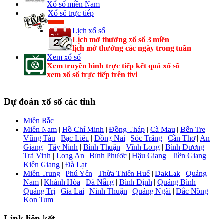
Xổ số miền Nam
Xổ số trực tiếp
Lịch xổ số
Lịch mở thưởng xổ số 3 miền
lịch mở thưởng các ngày trong tuần
Xem xổ số
Xem truyền hình trực tiếp kết quả xổ số
xem xổ số trực tiếp trên tivi
Dự đoán xổ số các tỉnh
Miền Bắc
Miền Nam
|
Hồ Chí Minh
|
Đồng Tháp
|
Cà Mau
|
Bến Tre
|
Vũng Tàu
|
Bạc Liêu
|
Đồng Nai
|
Sóc Trăng
|
Cần Thơ
|
An
Giang
|
Tây Ninh
|
Bình Thuận
|
Vĩnh Long
|
Bình Dương
|
Trà Vinh
|
Long An
|
Bình Phước
|
Hậu Giang
|
Tiền Giang
|
Kiên Giang
|
Đà Lạt
Miền Trung
|
Phú Yên
|
Thừa Thiên Huế
|
DakLak
|
Quảng
Nam
|
Khánh Hòa
|
Đà Nẵng
|
Bình Định
|
Quảng Bình
|
Quảng Trị
|
Gia Lai
|
Ninh Thuận
|
Quảng Ngãi
|
Đắc Nông
|
Kon Tum
Link liên kết