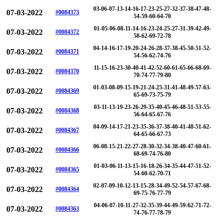
03-06-07-13-14-16-17-23-25-27-32-37-38-47-48-
07-03-2022
#0084373
54-59-60-64-70
01-05-06-08-11-14-16-23-24-25-27-31-39-42-49-
07-03-2022
#0084372
58-62-69-72-78
04-14-16-17-19-20-24-26-28-37-38-45-50-51-52-
07-03-2022
#0084371
54-56-62-74-76
11-15-16-23-30-40-41-42-52-60-61-65-66-68-69-
07-03-2022
#0084370
70-74-77-79-80
01-03-08-09-15-19-21-24-25-31-41-48-49-57-63-
07-03-2022
#0084369
65-69-73-75-79
03-11-13-19-23-26-29-35-40-45-46-48-51-53-55-
07-03-2022
#0084368
56-64-65-67-76
04-09-14-17-21-23-35-36-37-38-40-41-48-51-62-
07-03-2022
#0084367
64-65-66-67-73
06-08-15-21-22-27-28-30-32-34-38-40-47-60-61-
07-03-2022
#0084366
68-69-74-76-80
01-03-06-11-13-15-16-18-26-34-35-44-47-51-52-
07-03-2022
#0084365
54-60-62-70-71
02-07-09-10-12-13-15-28-34-49-52-54-57-67-68-
07-03-2022
#0084364
69-75-76-77-79
04-06-07-10-11-27-32-35-39-44-49-59-62-71-72-
07-03-2022
#0084363
74-76-77-78-79