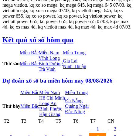
mega vietlott, kq xo so mega, kq mega 645, kq mega 645 07/03, kq
vietlott mega, kq xo so mega 07/03, kq vietlott mega 645, kqxs
power 655, kq xo so power, kq xs power, kq vietlott power, kq
vietlott power 655, kq power 655, kq power 655 07/03, kqxs max
4d, kq xs max 4d, kq vietlott max 4d, kq max 4d, kq max 4d 07/03,
Kết quả xổ số hôm qua
Miền Bắc
Miền Nam
Miền Trung
Vĩnh Long
Gia Lai
Thứ sáu
Miền Bắc
Bình Dương
Ninh Thuận
Trà Vinh
Dự đoán xổ số ba miền hôm nay 08/08/2026
Miền Bắc
Miền Nam
Miền Trung
Hồ Chí Minh
Đà Nẵng
Long An
Thứ bảy
Miền Bắc
Quảng Ngãi
Bình Phước
Đắc Nông
Hậu Giang
T2
T3
T4
T5
T6
T7
CN
1
2