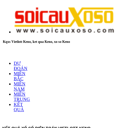
Kqxs Vietlott Keno, ket qua Keno, xo so Keno
DỰ
ĐOÁN
MIỀN
BẮC
MIỀN
NAM
MIỀN
TRUNG
KẾT
QUẢ