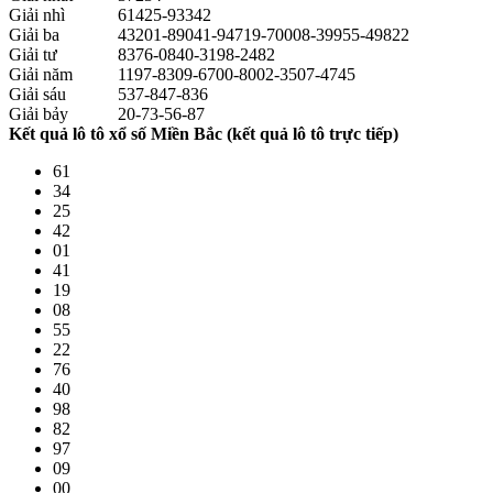
Giải nhì
61425-93342
Giải ba
43201-89041-94719-70008-39955-49822
Giải tư
8376-0840-3198-2482
Giải năm
1197-8309-6700-8002-3507-4745
Giải sáu
537-847-836
Giải bảy
20-73-56-87
Kết quả lô tô xổ số Miền Bắc (kết quả lô tô trực tiếp)
61
34
25
42
01
41
19
08
55
22
76
40
98
82
97
09
00