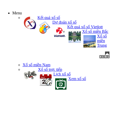
Menu
Kết quả xổ số
Dự đoán xổ số
Kết quả xổ số Vietlott
Xổ số miền Bắc
Xổ số
miền
Trung
Xổ số miền Nam
Xổ số trực tiếp
Lịch xổ số
Xem xổ số