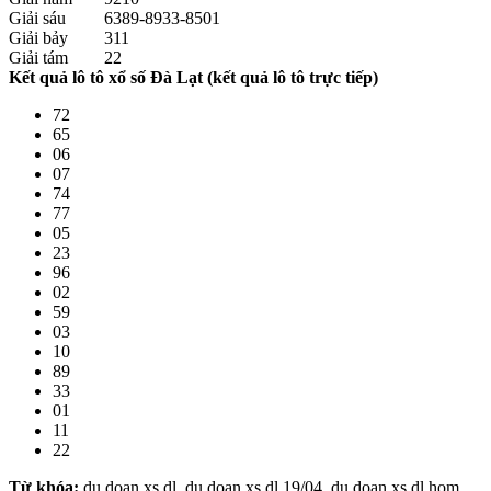
Giải sáu
6389-8933-8501
Giải bảy
311
Giải tám
22
Kết quả lô tô xổ số Đà Lạt (kết quả lô tô trực tiếp)
72
65
06
07
74
77
05
23
96
02
59
03
10
89
33
01
11
22
Từ khóa:
du doan xs dl, du doan xs dl 19/04, du doan xs dl hom