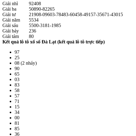
Giải nhì
92408
Giải ba
50890-82265
Giải tư
21908-09603-78483-60458-49157-35671-43015
Giải năm
5534
Giải sáu
5500-3181-1985
Giải bảy
236
Giải tám
80
Kết quả lô tô xổ số Đà Lạt (kết quả lô tô trực tiếp)
97
25
08 (2 nháy)
90
65
03
83
58
57
71
15
34
00
81
85
36