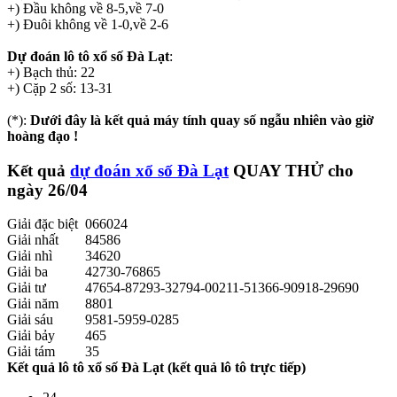
+) Đầu không về 8-5,về 7-0
+) Đuôi không về 1-0,về 2-6
Dự đoán lô tô xổ số Đà Lạt
:
+) Bạch thủ: 22
+) Cặp 2 số: 13-31
(*):
Dưới đây là kết quả máy tính quay số ngẫu nhiên vào giờ
hoàng đạo !
Kết quả
dự đoán xổ số Đà Lạt
QUAY THỬ
cho
ngày 26/04
Giải đặc biệt
066024
Giải nhất
84586
Giải nhì
34620
Giải ba
42730-76865
Giải tư
47654-87293-32794-00211-51366-90918-29690
Giải năm
8801
Giải sáu
9581-5959-0285
Giải bảy
465
Giải tám
35
Kết quả lô tô xổ số Đà Lạt (kết quả lô tô trực tiếp)