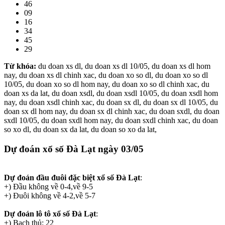
46
09
16
34
45
29
Từ khóa:
du doan xs dl, du doan xs dl 10/05, du doan xs dl hom
nay, du doan xs dl chinh xac, du doan xo so dl, du doan xo so dl
10/05, du doan xo so dl hom nay, du doan xo so dl chinh xac, du
doan xs da lat, du doan xsdl, du doan xsdl 10/05, du doan xsdl hom
nay, du doan xsdl chinh xac, du doan sx dl, du doan sx dl 10/05, du
doan sx dl hom nay, du doan sx dl chinh xac, du doan sxdl, du doan
sxdl 10/05, du doan sxdl hom nay, du doan sxdl chinh xac, du doan
so xo dl, du doan sx da lat, du doan so xo da lat,
Dự đoán xổ số Đà Lạt
ngày 03/05
Dự đoán đầu đuôi đặc biệt xổ số Đà Lạt
:
+) Đầu không về 0-4,về 9-5
+) Đuôi không về 4-2,về 5-7
Dự đoán lô tô xổ số Đà Lạt
:
+) Bạch thủ: 22