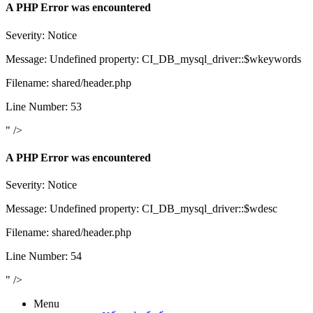
A PHP Error was encountered
Severity: Notice
Message: Undefined property: CI_DB_mysql_driver::$wkeywords
Filename: shared/header.php
Line Number: 53
" />
A PHP Error was encountered
Severity: Notice
Message: Undefined property: CI_DB_mysql_driver::$wdesc
Filename: shared/header.php
Line Number: 54
" />
Menu