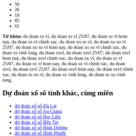
50
26
18
85
61
Từ khóa:
du doan xs vl, du doan xs vl 25/07, du doan xs vl hom
nay, du doan xs vl chinh xac, du doan xo so vl, du doan xo so vl
25/07, du doan xo so vl hom nay, du doan xo so vl chinh xac, du
doan xs vinh long, du doan xsvl, du doan xsvl 25/07, du doan xsvl
hom nay, du doan xsvl chinh xac, du doan sx vl, du doan sx vl
25/07, du doan sx vl hom nay, du doan sx vl chinh xac, du doan
sxvl, du doan sxvl 25/07, du doan sxvl hom nay, du doan sxvl chinh
xac, du doan so xo vl, du doan sx vinh long, du doan so xo vinh
long,
Dự đoán xổ số tỉnh khác, cùng miền
dự đoán xổ số Đà Lạt
dự đoán xổ số An Giang
dự đoán xổ số Bạc Liêu
dự đoán xổ số Bến Tre
dự đoán xổ số Bình Dương
dự đoán xổ số Bình Phước