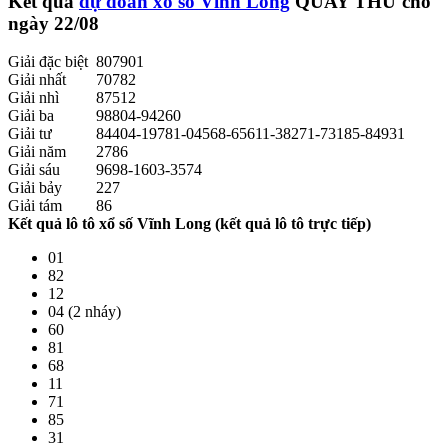
Kết quả
dự đoán xổ số Vĩnh Long
QUAY THỬ
cho
ngày 22/08
Giải đặc biệt
807901
Giải nhất
70782
Giải nhì
87512
Giải ba
98804-94260
Giải tư
84404-19781-04568-65611-38271-73185-84931
Giải năm
2786
Giải sáu
9698-1603-3574
Giải bảy
227
Giải tám
86
Kết quả lô tô xổ số Vĩnh Long (kết quả lô tô trực tiếp)
01
82
12
04 (2 nháy)
60
81
68
11
71
85
31