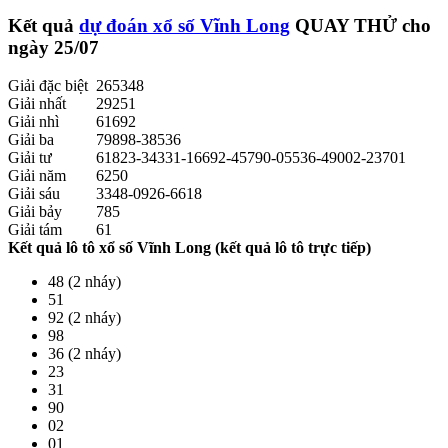
Kết quả
dự đoán xổ số Vĩnh Long
QUAY THỬ
cho
ngày 25/07
Giải đặc biệt
265348
Giải nhất
29251
Giải nhì
61692
Giải ba
79898-38536
Giải tư
61823-34331-16692-45790-05536-49002-23701
Giải năm
6250
Giải sáu
3348-0926-6618
Giải bảy
785
Giải tám
61
Kết quả lô tô xổ số Vĩnh Long (kết quả lô tô trực tiếp)
48 (2 nháy)
51
92 (2 nháy)
98
36 (2 nháy)
23
31
90
02
01