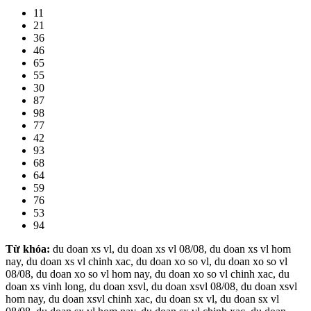
11
21
36
46
65
55
30
87
98
77
42
93
68
64
59
76
53
94
Từ khóa:
du doan xs vl, du doan xs vl 08/08, du doan xs vl hom
nay, du doan xs vl chinh xac, du doan xo so vl, du doan xo so vl
08/08, du doan xo so vl hom nay, du doan xo so vl chinh xac, du
doan xs vinh long, du doan xsvl, du doan xsvl 08/08, du doan xsvl
hom nay, du doan xsvl chinh xac, du doan sx vl, du doan sx vl