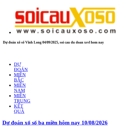
Dự đoán xổ số Vĩnh Long 04/09/2025, soi cau du doan xsvl hom nay
DỰ
ĐOÁN
MIỀN
BẮC
MIỀN
NAM
MIỀN
TRUNG
KẾT
QUẢ
Dự đoán xổ số ba miền hôm nay 10/08/2026