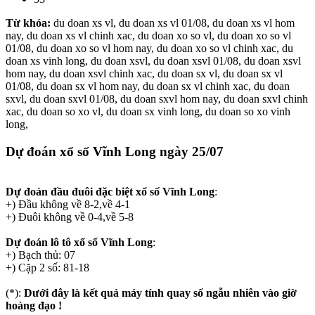
Từ khóa:
du doan xs vl, du doan xs vl 01/08, du doan xs vl hom
nay, du doan xs vl chinh xac, du doan xo so vl, du doan xo so vl
01/08, du doan xo so vl hom nay, du doan xo so vl chinh xac, du
doan xs vinh long, du doan xsvl, du doan xsvl 01/08, du doan xsvl
hom nay, du doan xsvl chinh xac, du doan sx vl, du doan sx vl
01/08, du doan sx vl hom nay, du doan sx vl chinh xac, du doan
sxvl, du doan sxvl 01/08, du doan sxvl hom nay, du doan sxvl chinh
xac, du doan so xo vl, du doan sx vinh long, du doan so xo vinh
long,
Dự đoán xổ số Vĩnh Long
ngày 25/07
Dự đoán đầu đuôi đặc biệt xổ số Vĩnh Long
:
+) Đầu không về 8-2,về 4-1
+) Đuôi không về 0-4,về 5-8
Dự đoán lô tô xổ số Vĩnh Long
:
+) Bạch thủ: 07
+) Cặp 2 số: 81-18
(*):
Dưới đây là kết quả máy tính quay số ngẫu nhiên vào giờ
hoàng đạo !