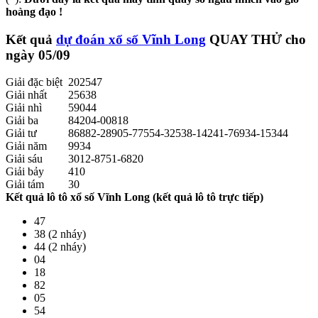
hoàng đạo !
Kết quả
dự đoán xổ số Vĩnh Long
QUAY THỬ
cho
ngày 05/09
Giải đặc biệt
202547
Giải nhất
25638
Giải nhì
59044
Giải ba
84204-00818
Giải tư
86882-28905-77554-32538-14241-76934-15344
Giải năm
9934
Giải sáu
3012-8751-6820
Giải bảy
410
Giải tám
30
Kết quả lô tô xổ số Vĩnh Long (kết quả lô tô trực tiếp)
47
38 (2 nháy)
44 (2 nháy)
04
18
82
05
54