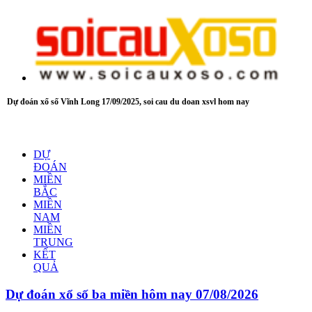
Dự đoán xổ số Vĩnh Long 17/09/2025, soi cau du doan xsvl hom nay
DỰ
ĐOÁN
MIỀN
BẮC
MIỀN
NAM
MIỀN
TRUNG
KẾT
QUẢ
Dự đoán xổ số ba miền hôm nay 07/08/2026