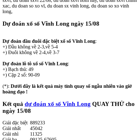
sxvl, du doan sxvl 22/08, du doan sxvl hom nay, du doan sxvl chinh
xac, du doan so xo vl, du doan sx vinh long, du doan so xo vinh
long,
Dự đoán xổ số Vĩnh Long
ngày 15/08
Dự đoán đầu đuôi đặc biệt xổ số Vĩnh Long
:
+) Đầu không về 2-3,về 5-4
+) Đuôi không về 2-4,về 3-7
Dự đoán lô tô xổ số Vĩnh Long
:
+) Bạch thủ: 49
+) Cặp 2 số: 90-09
(*):
Dưới đây là kết quả máy tính quay số ngẫu nhiên vào giờ
hoàng đạo !
Kết quả
dự đoán xổ số Vĩnh Long
QUAY THỬ
cho
ngày 15/08
Giải đặc biệt
889233
Giải nhất
45042
Giải nhì
11325
Giải ba
09125-67605