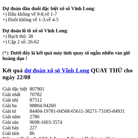
Dự đoán đầu đuôi đặc biệt xổ số Vĩnh Long
:
+) Đầu không về 9-8,về 1-7
+) Đuôi không về 1-3,về 4-5
Dự đoán lô tô xổ số Vĩnh Long
:
+) Bạch thủ: 38
+) Cặp 2 số: 26-62
(*):
Dưới đây là kết quả máy tính quay số ngẫu nhiên vào giờ
hoàng đạo !
Kết quả
dự đoán xổ số Vĩnh Long
QUAY THỬ
cho
ngày 22/08
Giải đặc biệt
807901
Giải nhất
70782
Giải nhì
87512
Giải ba
98804-94260
Giải tư
84404-19781-04568-65611-38271-73185-84931
Giải năm
2786
Giải sáu
9698-1603-3574
Giải bảy
227
Giải tám
86