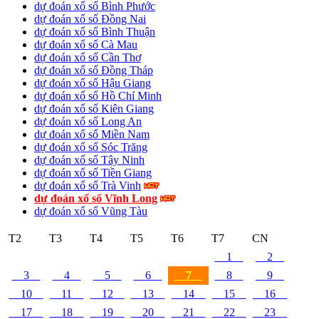
dự đoán xổ số Bình Phước
dự đoán xổ số Đồng Nai
dự đoán xổ số Bình Thuận
dự đoán xổ số Cà Mau
dự đoán xổ số Cần Thơ
dự đoán xổ số Đồng Tháp
dự đoán xổ số Hậu Giang
dự đoán xổ số Hồ Chí Minh
dự đoán xổ số Kiên Giang
dự đoán xổ số Long An
dự đoán xổ số Miền Nam
dự đoán xổ số Sóc Trăng
dự đoán xổ số Tây Ninh
dự đoán xổ số Tiền Giang
dự đoán xổ số Trà Vinh
dự đoán xổ số Vĩnh Long
dự đoán xổ số Vũng Tàu
T2
T3
T4
T5
T6
T7
CN
1
2
3
4
5
6
7
8
9
10
11
12
13
14
15
16
17
18
19
20
21
22
23