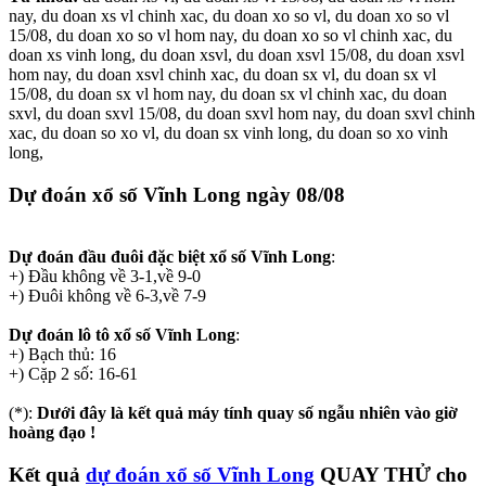
nay, du doan xs vl chinh xac, du doan xo so vl, du doan xo so vl
15/08, du doan xo so vl hom nay, du doan xo so vl chinh xac, du
doan xs vinh long, du doan xsvl, du doan xsvl 15/08, du doan xsvl
hom nay, du doan xsvl chinh xac, du doan sx vl, du doan sx vl
15/08, du doan sx vl hom nay, du doan sx vl chinh xac, du doan
sxvl, du doan sxvl 15/08, du doan sxvl hom nay, du doan sxvl chinh
xac, du doan so xo vl, du doan sx vinh long, du doan so xo vinh
long,
Dự đoán xổ số Vĩnh Long
ngày 08/08
Dự đoán đầu đuôi đặc biệt xổ số Vĩnh Long
:
+) Đầu không về 3-1,về 9-0
+) Đuôi không về 6-3,về 7-9
Dự đoán lô tô xổ số Vĩnh Long
:
+) Bạch thủ: 16
+) Cặp 2 số: 16-61
(*):
Dưới đây là kết quả máy tính quay số ngẫu nhiên vào giờ
hoàng đạo !
Kết quả
dự đoán xổ số Vĩnh Long
QUAY THỬ
cho