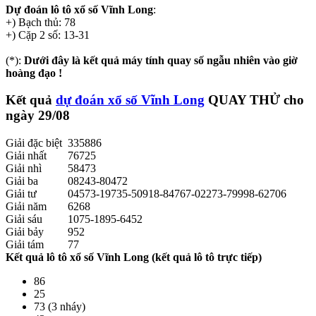
Dự đoán lô tô xổ số Vĩnh Long
:
+) Bạch thủ: 78
+) Cặp 2 số: 13-31
(*):
Dưới đây là kết quả máy tính quay số ngẫu nhiên vào giờ
hoàng đạo !
Kết quả
dự đoán xổ số Vĩnh Long
QUAY THỬ
cho
ngày 29/08
Giải đặc biệt
335886
Giải nhất
76725
Giải nhì
58473
Giải ba
08243-80472
Giải tư
04573-19735-50918-84767-02273-79998-62706
Giải năm
6268
Giải sáu
1075-1895-6452
Giải bảy
952
Giải tám
77
Kết quả lô tô xổ số Vĩnh Long (kết quả lô tô trực tiếp)
86
25
73 (3 nháy)