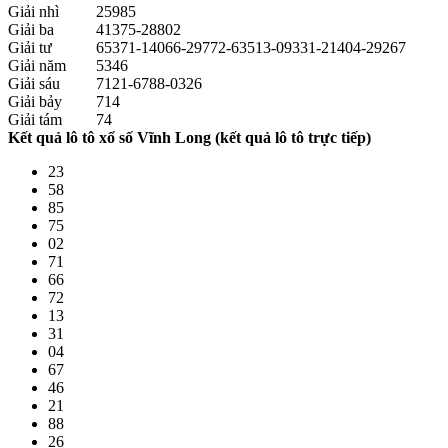
Giải nhì
25985
Giải ba
41375-28802
Giải tư
65371-14066-29772-63513-09331-21404-29267
Giải năm
5346
Giải sáu
7121-6788-0326
Giải bảy
714
Giải tám
74
Kết quả lô tô xổ số Vĩnh Long (kết quả lô tô trực tiếp)
23
58
85
75
02
71
66
72
13
31
04
67
46
21
88
26