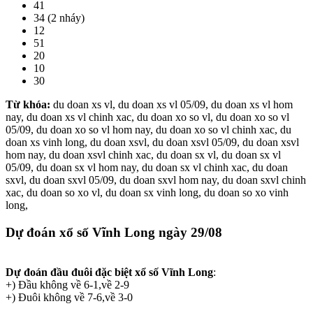
41
34 (2 nháy)
12
51
20
10
30
Từ khóa:
du doan xs vl, du doan xs vl 05/09, du doan xs vl hom
nay, du doan xs vl chinh xac, du doan xo so vl, du doan xo so vl
05/09, du doan xo so vl hom nay, du doan xo so vl chinh xac, du
doan xs vinh long, du doan xsvl, du doan xsvl 05/09, du doan xsvl
hom nay, du doan xsvl chinh xac, du doan sx vl, du doan sx vl
05/09, du doan sx vl hom nay, du doan sx vl chinh xac, du doan
sxvl, du doan sxvl 05/09, du doan sxvl hom nay, du doan sxvl chinh
xac, du doan so xo vl, du doan sx vinh long, du doan so xo vinh
long,
Dự đoán xổ số Vĩnh Long
ngày 29/08
Dự đoán đầu đuôi đặc biệt xổ số Vĩnh Long
:
+) Đầu không về 6-1,về 2-9
+) Đuôi không về 7-6,về 3-0