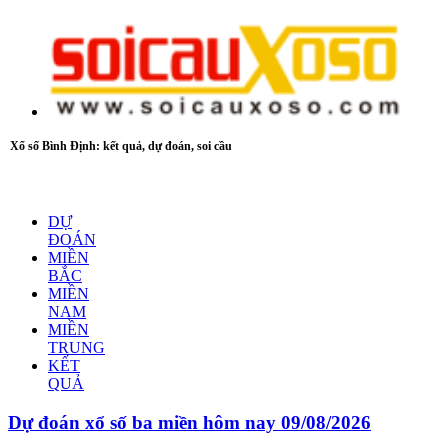
Xổ số Bình Định: kết quả, dự đoán, soi cầu
DỰ
ĐOÁN
MIỀN
BẮC
MIỀN
NAM
MIỀN
TRUNG
KẾT
QUẢ
Dự đoán xổ số ba miền hôm nay 09/08/2026