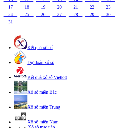
17
18
19
20
21
22
23
24
25
26
27
28
29
30
31
Kết quả xổ số
Dự đoán xổ số
Kết quả xổ số Vietlott
Xổ số miền Bắc
Xổ số miền Trung
Xổ số miền Nam
Xổ số trực tiếp