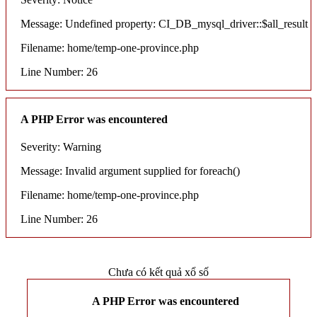
Message: Undefined property: CI_DB_mysql_driver::$all_result
Filename: home/temp-one-province.php
Line Number: 26
A PHP Error was encountered
Severity: Warning
Message: Invalid argument supplied for foreach()
Filename: home/temp-one-province.php
Line Number: 26
Chưa có kết quả xổ số
A PHP Error was encountered