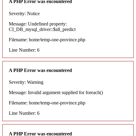
A PHP Error was encountered
Severity: Notice
Message: Undefined property:
CI_DB_mysql_driver::$all_predict
Filename: home/temp-one-province.php
Line Number: 6
A PHP Error was encountered
Severity: Warning
Message: Invalid argument supplied for foreach()
Filename: home/temp-one-province.php
Line Number: 6
A PHP Error was encountered