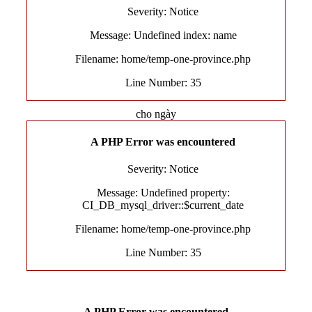
Severity: Notice
Message: Undefined index: name
Filename: home/temp-one-province.php
Line Number: 35
cho ngày
A PHP Error was encountered
Severity: Notice
Message: Undefined property:
CI_DB_mysql_driver::$current_date
Filename: home/temp-one-province.php
Line Number: 35
A PHP Error was encountered