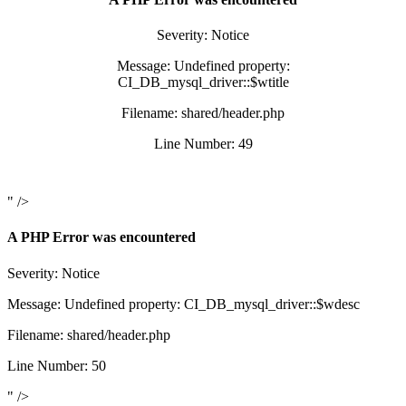
Severity: Notice
Message: Undefined property:
CI_DB_mysql_driver::$wtitle
Filename: shared/header.php
Line Number: 49
" />
A PHP Error was encountered
Severity: Notice
Message: Undefined property: CI_DB_mysql_driver::$wdesc
Filename: shared/header.php
Line Number: 50
" />