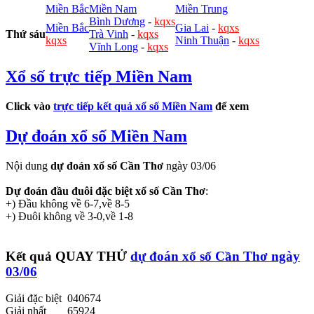
Miền Bắc
Miền Nam
Miền Trung
Bình Dương
-
kqxs
Miền Bắc
Gia Lai
-
kqxs
Thứ sáu
Trà Vinh
-
kqxs
kqxs
Ninh Thuận
-
kqxs
Vĩnh Long
-
kqxs
Xổ số trực tiếp Miền Nam
Click vào
trực tiếp kết quả xổ số Miền Nam
để xem
Dự đoán xổ số Miền Nam
Nội dung
dự đoán xổ số Cần Thơ
ngày 03/06
Dự đoán đầu đuôi đặc biệt xổ số Cần Thơ
:
+) Đầu không về 6-7,về 8-5
+) Đuôi không về 3-0,về 1-8
Kết quả
QUAY THỬ
dự đoán xổ số Cần Thơ ngày
03/06
Giải đặc biệt
040674
Giải nhất
65924