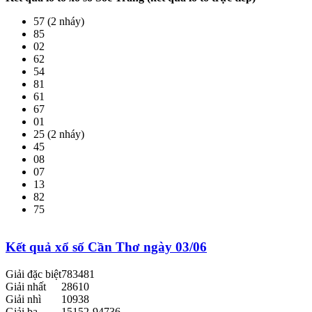
57 (2 nháy)
85
02
62
54
81
61
67
01
25 (2 nháy)
45
08
07
13
82
75
Kết quả xổ số Cần Thơ ngày 03/06
Giải đặc biệt
783481
Giải nhất
28610
Giải nhì
10938
Giải ba
15152-94736