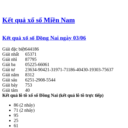
Kết quả xổ số Miền Nam
Kết quả xổ số Đồng Nai ngày 03/06
Giải đặc biệt
644186
Giải nhất
65371
Giải nhì
87795
Giải ba
05225-66061
Giải tư
23634-90421-31971-71186-40430-19303-75637
Giải năm
8312
Giải sáu
6251-2908-5544
Giải bảy
753
Giải tám
40
Kết quả lô tô xổ số Đồng Nai (kết quả lô tô trực tiếp)
86 (2 nháy)
71 (2 nháy)
95
25
61