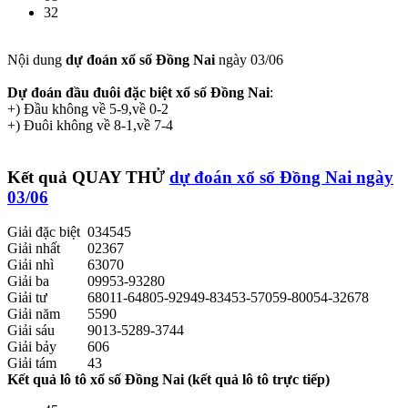
32
Nội dung
dự đoán xổ số Đồng Nai
ngày 03/06
Dự đoán đầu đuôi đặc biệt xổ số Đồng Nai
:
+) Đầu không về 5-9,về 0-2
+) Đuôi không về 8-1,về 7-4
Kết quả
QUAY THỬ
dự đoán xổ số Đồng Nai ngày
03/06
Giải đặc biệt
034545
Giải nhất
02367
Giải nhì
63070
Giải ba
09953-93280
Giải tư
68011-64805-92949-83453-57059-80054-32678
Giải năm
5590
Giải sáu
9013-5289-3744
Giải bảy
606
Giải tám
43
Kết quả lô tô xổ số Đồng Nai (kết quả lô tô trực tiếp)