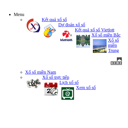
Menu
Kết quả xổ số
Dự đoán xổ số
Kết quả xổ số Vietlott
Xổ số miền Bắc
Xổ số
miền
Trung
Xổ số miền Nam
Xổ số trực tiếp
Lịch xổ số
Xem xổ số