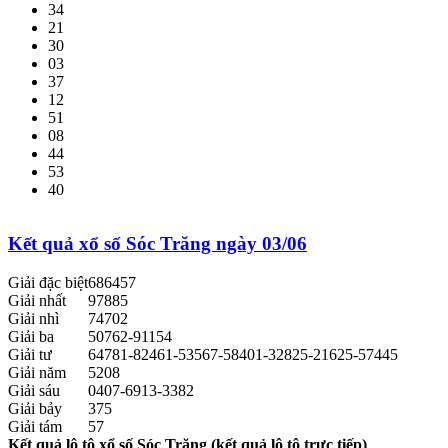
34
21
30
03
37
12
51
08
44
53
40
Kết quả xổ số Sóc Trăng ngày 03/06
Giải đặc biệt
686457
Giải nhất
97885
Giải nhì
74702
Giải ba
50762-91154
Giải tư
64781-82461-53567-58401-32825-21625-57445
Giải năm
5208
Giải sáu
0407-6913-3382
Giải bảy
375
Giải tám
57
Kết quả lô tô xổ số Sóc Trăng (kết quả lô tô trực tiếp)