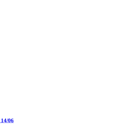
 14/06