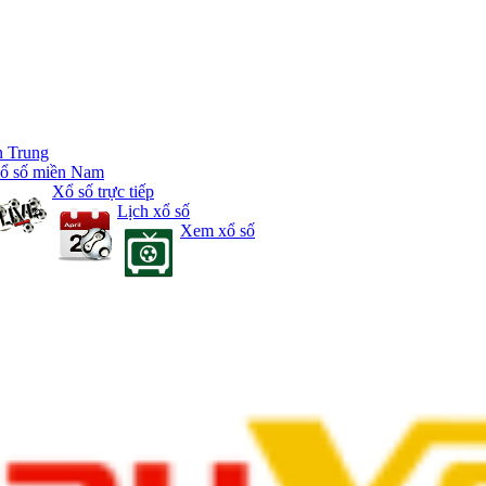
n Trung
ổ số miền Nam
Xổ số trực tiếp
Lịch xổ số
Xem xổ số