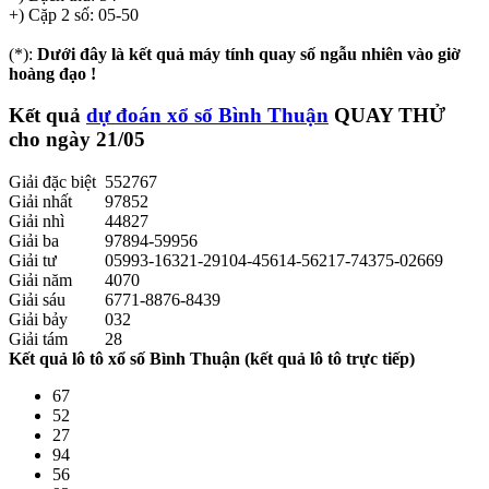
+) Cặp 2 số: 05-50
(*):
Dưới đây là kết quả máy tính quay số ngẫu nhiên vào giờ
hoàng đạo !
Kết quả
dự đoán xổ số Bình Thuận
QUAY THỬ
cho ngày 21/05
Giải đặc biệt
552767
Giải nhất
97852
Giải nhì
44827
Giải ba
97894-59956
Giải tư
05993-16321-29104-45614-56217-74375-02669
Giải năm
4070
Giải sáu
6771-8876-8439
Giải bảy
032
Giải tám
28
Kết quả lô tô xổ số Bình Thuận (kết quả lô tô trực tiếp)
67
52
27
94
56