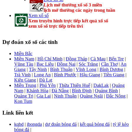
Lịch mở thưởng xổ số 3 miền
lịch mở thưởng các ngày trong tuần
Xem xổ số
Xem truyền hình trực tiếp kết quả xổ số
xem xổ số trực tiếp trên tivi
Dự đoán xổ số các tỉnh
Miền Bắc
Miền Nam
|
Hồ Chí Minh
|
Đồng Tháp
|
Cà Mau
|
Bến Tre
|
Vũng Tàu
|
Bạc Liêu
|
Đồng Nai
|
Sóc Trăng
|
Cần Thơ
|
An
Giang
|
Tây Ninh
|
Bình Thuận
|
Vĩnh Long
|
Bình Dương
|
Trà Vinh
|
Long An
|
Bình Phước
|
Hậu Giang
|
Tiền Giang
|
Kiên Giang
|
Đà Lạt
Miền Trung
|
Phú Yên
|
Thừa Thiên Huế
|
DakLak
|
Quảng
Nam
|
Khánh Hòa
|
Đà Nẵng
|
Bình Định
|
Quảng Bình
|
Quảng Trị
|
Gia Lai
|
Ninh Thuận
|
Quảng Ngãi
|
Đắc Nông
|
Kon Tum
Link liên kết
kqbd
|
ibongda
|
dự đoán bóng đá
|
kết quả bóng đá
|
tỷ lệ kèo
bóng đá
|