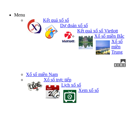
Menu
Kết quả xổ số
Dự đoán xổ số
Kết quả xổ số Vietlott
Xổ số miền Bắc
Xổ số
miền
Trung
Xổ số miền Nam
Xổ số trực tiếp
Lịch xổ số
Xem xổ số