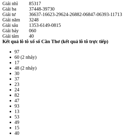
Giải nhì
85317
Giải ba
37448-39730
Giải tư
36637-16623-29624-26882-06847-06393-11713
Giải năm
3248
Giải sáu
1353-6149-0815
Giải bảy
060
Giải tám
40
Kết quả lô tô xổ số Cần Thơ (kết quả lô tô trực tiếp)
97
60 (2 nháy)
17
48 (2 nháy)
30
37
23
24
82
47
93
13
53
49
15
40