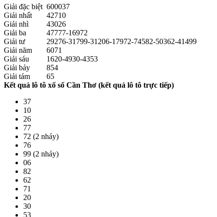
Giải đặc biệt
600037
Giải nhất
42710
Giải nhì
43026
Giải ba
47777-16972
Giải tư
29276-31799-31206-17972-74582-50362-41499
Giải năm
6071
Giải sáu
1620-4930-4353
Giải bảy
854
Giải tám
65
Kết quả lô tô xổ số Cần Thơ (kết quả lô tô trực tiếp)
37
10
26
77
72 (2 nháy)
76
99 (2 nháy)
06
82
62
71
20
30
53