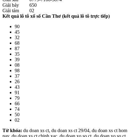
Giải bảy
650
Giải tám
02
Kết quả lô tô xổ số Cần Thơ (kết quả lô tô trực tiếp)
90
45
32
68
87
35
39
08
98
37
26
43
91
79
66
74
50
02
Từ khóa:
du doan xs ct, du doan xs ct 29/04, du doan xs ct hom
nay, du doan xs ct chinh xac, du doan xo so ct, du doan xo so ct