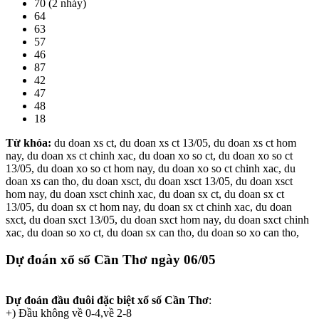
70 (2 nháy)
64
63
57
46
87
42
47
48
18
Từ khóa:
du doan xs ct, du doan xs ct 13/05, du doan xs ct hom
nay, du doan xs ct chinh xac, du doan xo so ct, du doan xo so ct
13/05, du doan xo so ct hom nay, du doan xo so ct chinh xac, du
doan xs can tho, du doan xsct, du doan xsct 13/05, du doan xsct
hom nay, du doan xsct chinh xac, du doan sx ct, du doan sx ct
13/05, du doan sx ct hom nay, du doan sx ct chinh xac, du doan
sxct, du doan sxct 13/05, du doan sxct hom nay, du doan sxct chinh
xac, du doan so xo ct, du doan sx can tho, du doan so xo can tho,
Dự đoán xổ số Cần Thơ
ngày 06/05
Dự đoán đầu đuôi đặc biệt xổ số Cần Thơ
:
+) Đầu không về 0-4,về 2-8