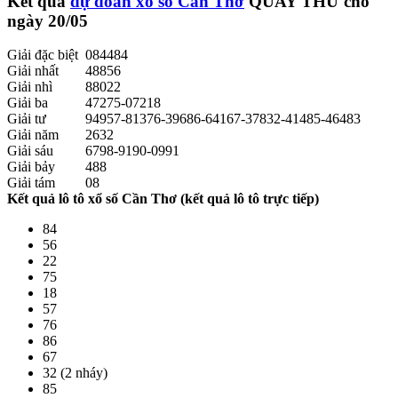
Kết quả
dự đoán xổ số Cần Thơ
QUAY THỬ
cho
ngày 20/05
Giải đặc biệt
084484
Giải nhất
48856
Giải nhì
88022
Giải ba
47275-07218
Giải tư
94957-81376-39686-64167-37832-41485-46483
Giải năm
2632
Giải sáu
6798-9190-0991
Giải bảy
488
Giải tám
08
Kết quả lô tô xổ số Cần Thơ (kết quả lô tô trực tiếp)
84
56
22
75
18
57
76
86
67
32 (2 nháy)
85