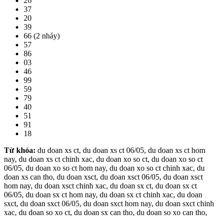
26
37
20
39
66 (2 nháy)
57
86
03
46
99
59
79
40
51
91
18
Từ khóa:
du doan xs ct, du doan xs ct 06/05, du doan xs ct hom
nay, du doan xs ct chinh xac, du doan xo so ct, du doan xo so ct
06/05, du doan xo so ct hom nay, du doan xo so ct chinh xac, du
doan xs can tho, du doan xsct, du doan xsct 06/05, du doan xsct
hom nay, du doan xsct chinh xac, du doan sx ct, du doan sx ct
06/05, du doan sx ct hom nay, du doan sx ct chinh xac, du doan
sxct, du doan sxct 06/05, du doan sxct hom nay, du doan sxct chinh
xac, du doan so xo ct, du doan sx can tho, du doan so xo can tho,