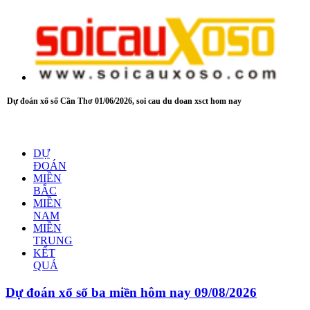
Dự đoán xổ số Cần Thơ 01/06/2026, soi cau du doan xsct hom nay
DỰ
ĐOÁN
MIỀN
BẮC
MIỀN
NAM
MIỀN
TRUNG
KẾT
QUẢ
Dự đoán xổ số ba miền hôm nay 09/08/2026