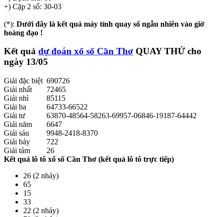
+) Cặp 2 số: 30-03
(*):
Dưới đây là kết quả máy tính quay số ngẫu nhiên vào giờ
hoàng đạo !
Kết quả
dự đoán xổ số Cần Thơ
QUAY THỬ
cho
ngày 13/05
Giải đặc biệt
690726
Giải nhất
72465
Giải nhì
85115
Giải ba
64733-66522
Giải tư
63870-48564-58263-69957-06846-19187-64442
Giải năm
6647
Giải sáu
9948-2418-8370
Giải bảy
722
Giải tám
26
Kết quả lô tô xổ số Cần Thơ (kết quả lô tô trực tiếp)
26 (2 nháy)
65
15
33
22 (2 nháy)