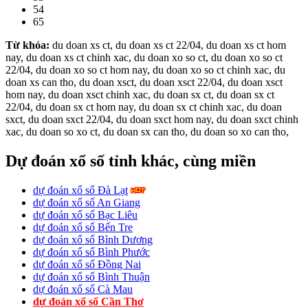
54
65
Từ khóa:
du doan xs ct, du doan xs ct 22/04, du doan xs ct hom
nay, du doan xs ct chinh xac, du doan xo so ct, du doan xo so ct
22/04, du doan xo so ct hom nay, du doan xo so ct chinh xac, du
doan xs can tho, du doan xsct, du doan xsct 22/04, du doan xsct
hom nay, du doan xsct chinh xac, du doan sx ct, du doan sx ct
22/04, du doan sx ct hom nay, du doan sx ct chinh xac, du doan
sxct, du doan sxct 22/04, du doan sxct hom nay, du doan sxct chinh
xac, du doan so xo ct, du doan sx can tho, du doan so xo can tho,
Dự đoán xổ số tỉnh khác, cùng miền
dự đoán xổ số Đà Lạt
dự đoán xổ số An Giang
dự đoán xổ số Bạc Liêu
dự đoán xổ số Bến Tre
dự đoán xổ số Bình Dương
dự đoán xổ số Bình Phước
dự đoán xổ số Đồng Nai
dự đoán xổ số Bình Thuận
dự đoán xổ số Cà Mau
dự đoán xổ số Cần Thơ