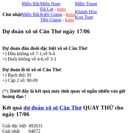
Miền Bắc
Miền Nam
Miền Trung
Đà Lạt
-
kqxs
Khánh Hòa
Chủ nhật
Miền Bắc
Kiên Giang
-
kqxs
Kon Tum
Tiền Giang
-
kqxs
Dự đoán xổ số Cần Thơ
ngày 17/06
Dự đoán đầu đuôi đặc biệt xổ số Cần Thơ
:
+) Đầu không về 7-1,về 9-4
+) Đuôi không về 4-6,về 3-1
Dự đoán lô tô xổ số Cần Thơ
:
+) Bạch thủ: 91
+) Cặp 2 số: 90-09
(*):
Dưới đây là kết quả máy tính quay số ngẫu nhiên vào giờ
hoàng đạo !
Kết quả
dự đoán xổ số Cần Thơ
QUAY THỬ
cho
ngày 17/06
Giải đặc biệt
492631
Giải nhất
04672