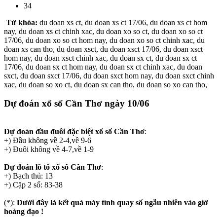
34
Từ khóa:
du doan xs ct, du doan xs ct 17/06, du doan xs ct hom
nay, du doan xs ct chinh xac, du doan xo so ct, du doan xo so ct
17/06, du doan xo so ct hom nay, du doan xo so ct chinh xac, du
doan xs can tho, du doan xsct, du doan xsct 17/06, du doan xsct
hom nay, du doan xsct chinh xac, du doan sx ct, du doan sx ct
17/06, du doan sx ct hom nay, du doan sx ct chinh xac, du doan
sxct, du doan sxct 17/06, du doan sxct hom nay, du doan sxct chinh
xac, du doan so xo ct, du doan sx can tho, du doan so xo can tho,
Dự đoán xổ số Cần Thơ
ngày 10/06
Dự đoán đầu đuôi đặc biệt xổ số Cần Thơ
:
+) Đầu không về 2-4,về 9-6
+) Đuôi không về 4-7,về 1-9
Dự đoán lô tô xổ số Cần Thơ
:
+) Bạch thủ: 13
+) Cặp 2 số: 83-38
(*):
Dưới đây là kết quả máy tính quay số ngẫu nhiên vào giờ
hoàng đạo !