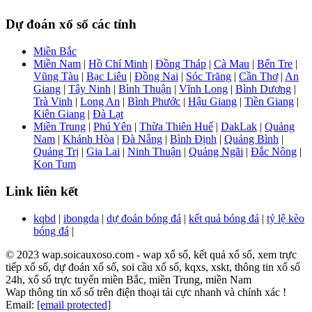
Dự đoán xổ số các tỉnh
Miền Bắc
Miền Nam
|
Hồ Chí Minh
|
Đồng Tháp
|
Cà Mau
|
Bến Tre
|
Vũng Tàu
|
Bạc Liêu
|
Đồng Nai
|
Sóc Trăng
|
Cần Thơ
|
An
Giang
|
Tây Ninh
|
Bình Thuận
|
Vĩnh Long
|
Bình Dương
|
Trà Vinh
|
Long An
|
Bình Phước
|
Hậu Giang
|
Tiền Giang
|
Kiên Giang
|
Đà Lạt
Miền Trung
|
Phú Yên
|
Thừa Thiên Huế
|
DakLak
|
Quảng
Nam
|
Khánh Hòa
|
Đà Nẵng
|
Bình Định
|
Quảng Bình
|
Quảng Trị
|
Gia Lai
|
Ninh Thuận
|
Quảng Ngãi
|
Đắc Nông
|
Kon Tum
Link liên kết
kqbd
|
ibongda
|
dự đoán bóng đá
|
kết quả bóng đá
|
tỷ lệ kèo
bóng đá
|
© 2023 wap.soicauxoso.com - wap xổ số, kết quả xổ số, xem trực
tiếp xổ số, dự đoán xổ số, soi cầu xổ số, kqxs, xskt, thông tin xổ số
24h, xổ số trực tuyến miền Bắc, miền Trung, miền Nam
Wap thông tin xổ số trên điện thoại tải cực nhanh và chính xác !
Email:
[email protected]