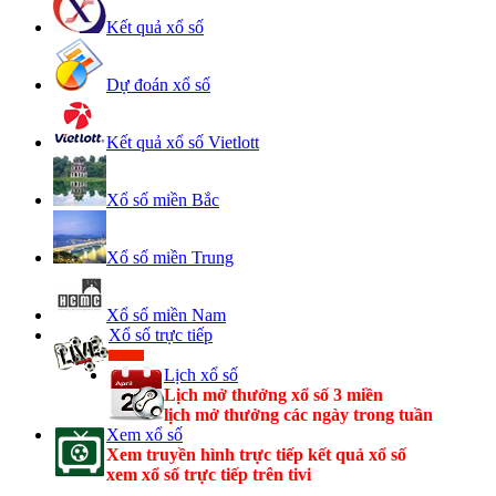
Kết quả xổ số
Dự đoán xổ số
Kết quả xổ số Vietlott
Xổ số miền Bắc
Xổ số miền Trung
Xổ số miền Nam
Xổ số trực tiếp
Lịch xổ số
Lịch mở thưởng xổ số 3 miền
lịch mở thưởng các ngày trong tuần
Xem xổ số
Xem truyền hình trực tiếp kết quả xổ số
xem xổ số trực tiếp trên tivi