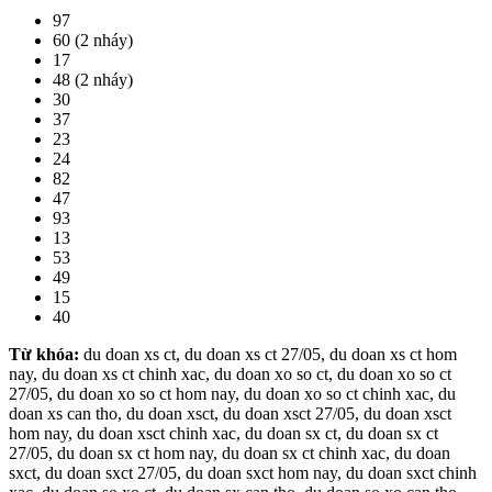
97
60 (2 nháy)
17
48 (2 nháy)
30
37
23
24
82
47
93
13
53
49
15
40
Từ khóa:
du doan xs ct, du doan xs ct 27/05, du doan xs ct hom
nay, du doan xs ct chinh xac, du doan xo so ct, du doan xo so ct
27/05, du doan xo so ct hom nay, du doan xo so ct chinh xac, du
doan xs can tho, du doan xsct, du doan xsct 27/05, du doan xsct
hom nay, du doan xsct chinh xac, du doan sx ct, du doan sx ct
27/05, du doan sx ct hom nay, du doan sx ct chinh xac, du doan
sxct, du doan sxct 27/05, du doan sxct hom nay, du doan sxct chinh