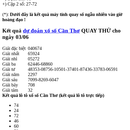
+) Cặp 2 số: 27-72
(*):
Dưới đây là kết quả máy tính quay số ngẫu nhiên vào giờ
hoàng đạo !
Kết quả
dự đoán xổ số Cần Thơ
QUAY THỬ
cho
ngày 03/06
Giải đặc biệt
040674
Giải nhất
65924
Giải nhì
05272
Giải ba
62446-68860
Giải tư
48353-08756-10501-37401-87436-33783-06591
Giải năm
2297
Giải sáu
7099-8269-6047
Giải bảy
708
Giải tám
32
Kết quả lô tô xổ số Cần Thơ (kết quả lô tô trực tiếp)
74
24
72
46
60