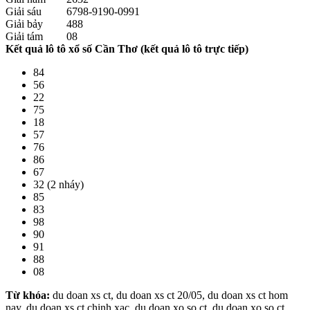
Giải sáu
6798-9190-0991
Giải bảy
488
Giải tám
08
Kết quả lô tô xổ số Cần Thơ (kết quả lô tô trực tiếp)
84
56
22
75
18
57
76
86
67
32 (2 nháy)
85
83
98
90
91
88
08
Từ khóa:
du doan xs ct, du doan xs ct 20/05, du doan xs ct hom
nay, du doan xs ct chinh xac, du doan xo so ct, du doan xo so ct