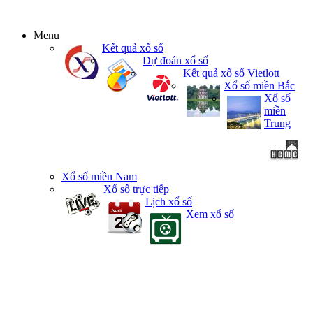
Menu
Kết quả xổ số
Dự đoán xổ số
Kết quả xổ số Vietlott
Xổ số miền Bắc
Xổ số
miền
Trung
Xổ số miền Nam
Xổ số trực tiếp
Lịch xổ số
Xem xổ số