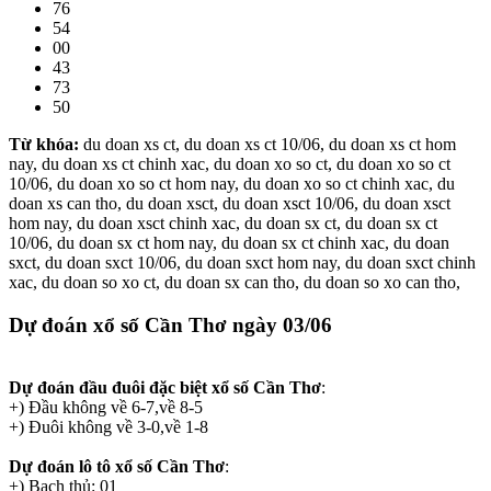
76
54
00
43
73
50
Từ khóa:
du doan xs ct, du doan xs ct 10/06, du doan xs ct hom
nay, du doan xs ct chinh xac, du doan xo so ct, du doan xo so ct
10/06, du doan xo so ct hom nay, du doan xo so ct chinh xac, du
doan xs can tho, du doan xsct, du doan xsct 10/06, du doan xsct
hom nay, du doan xsct chinh xac, du doan sx ct, du doan sx ct
10/06, du doan sx ct hom nay, du doan sx ct chinh xac, du doan
sxct, du doan sxct 10/06, du doan sxct hom nay, du doan sxct chinh
xac, du doan so xo ct, du doan sx can tho, du doan so xo can tho,
Dự đoán xổ số Cần Thơ
ngày 03/06
Dự đoán đầu đuôi đặc biệt xổ số Cần Thơ
:
+) Đầu không về 6-7,về 8-5
+) Đuôi không về 3-0,về 1-8
Dự đoán lô tô xổ số Cần Thơ
:
+) Bạch thủ: 01