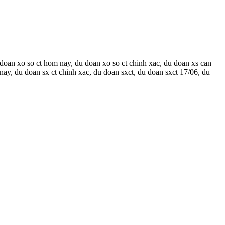
 doan xo so ct hom nay, du doan xo so ct chinh xac, du doan xs can
nay, du doan sx ct chinh xac, du doan sxct, du doan sxct 17/06, du