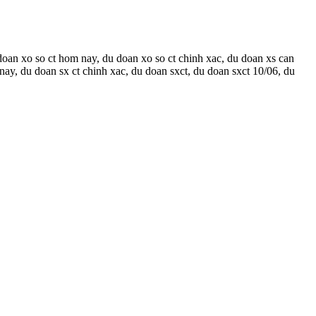
 doan xo so ct hom nay, du doan xo so ct chinh xac, du doan xs can
nay, du doan sx ct chinh xac, du doan sxct, du doan sxct 10/06, du