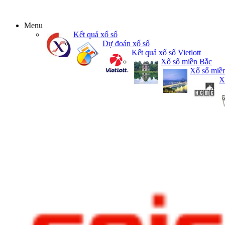
Menu
Kết quả xổ số
Dự đoán xổ số
Kết quả xổ số Vietlott
Xổ số miền Bắc
Xổ số miề
X