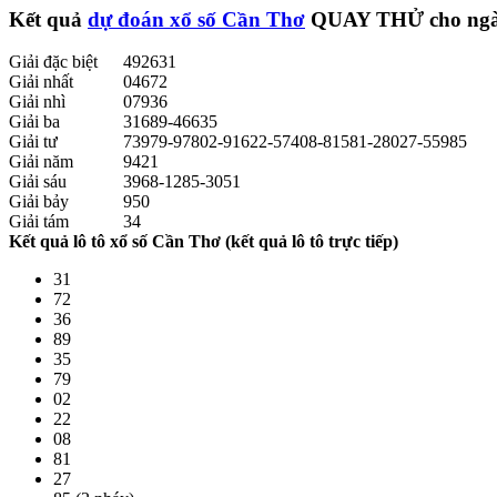
Kết quả
dự đoán xổ số Cần Thơ
QUAY THỬ
cho ngà
Giải đặc biệt
492631
Giải nhất
04672
Giải nhì
07936
Giải ba
31689-46635
Giải tư
73979-97802-91622-57408-81581-28027-55985
Giải năm
9421
Giải sáu
3968-1285-3051
Giải bảy
950
Giải tám
34
Kết quả lô tô xổ số Cần Thơ (kết quả lô tô trực tiếp)
31
72
36
89
35
79
02
22
08
81
27