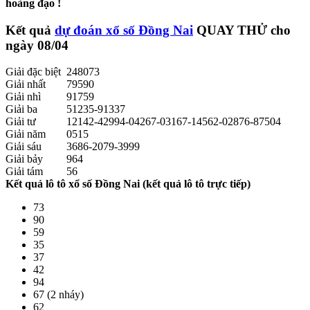
hoàng đạo !
Kết quả
dự đoán xổ số Đồng Nai
QUAY THỬ
cho
ngày 08/04
Giải đặc biệt
248073
Giải nhất
79590
Giải nhì
91759
Giải ba
51235-91337
Giải tư
12142-42994-04267-03167-14562-02876-87504
Giải năm
0515
Giải sáu
3686-2079-3999
Giải bảy
964
Giải tám
56
Kết quả lô tô xổ số Đồng Nai (kết quả lô tô trực tiếp)
73
90
59
35
37
42
94
67 (2 nháy)
62