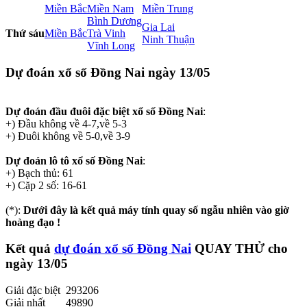
Miền Bắc
Miền Nam
Miền Trung
Bình Dương
Gia Lai
Thứ sáu
Miền Bắc
Trà Vinh
Ninh Thuận
Vĩnh Long
Dự đoán xổ số Đồng Nai
ngày 13/05
Dự đoán đầu đuôi đặc biệt xổ số Đồng Nai
:
+) Đầu không về 4-7,về 5-3
+) Đuôi không về 5-0,về 3-9
Dự đoán lô tô xổ số Đồng Nai
:
+) Bạch thủ: 61
+) Cặp 2 số: 16-61
(*):
Dưới đây là kết quả máy tính quay số ngẫu nhiên vào giờ
hoàng đạo !
Kết quả
dự đoán xổ số Đồng Nai
QUAY THỬ
cho
ngày 13/05
Giải đặc biệt
293206
Giải nhất
49890