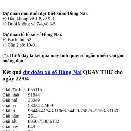
Dự đoán đầu đuôi đặc biệt xổ số Đồng Nai
:
+) Đầu không về 1-8,về 9-3
+) Đuôi không về 7-4,về 3-5
Dự đoán lô tô xổ số Đồng Nai
:
+) Bạch thủ: 52
+) Cặp 2 số: 10-01
(*):
Dưới đây là kết quả máy tính quay số ngẫu nhiên vào giờ
hoàng đạo !
Kết quả
dự đoán xổ số Đồng Nai
QUAY THỬ
cho
ngày 22/04
Giải đặc biệt
055115
Giải nhất
91844
Giải nhì
33049
Giải ba
58024-42469
Giải tư
96448-41743-11066-34429-75825-21163-33130
Giải năm
2611
Giải sáu
8056-7536-6182
Giải bảy
049