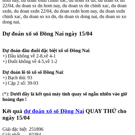
hom nay, du doan xsdn chinh xac, du doan sx dn, du doan sx dn
22/04, du doan sx dn hom nay, du doan sx dn chinh xac, du doan
sxdn, du doan sxdn 22/04, du doan sxdn hom nay, du doan sxdn
chinh xac, du doan so xo dn, du doan sx dong nai, du doan so xo
dong nai,
Dự đoán xổ số Đồng Nai
ngày 15/04
Dự đoán đầu đuôi đặc biệt xổ số Đồng Nai
:
+) Đầu không về 2-8,về 4-1
+) Đuôi không về 4-5,về 1-2
Dự đoán lô tô xổ số Đồng Nai
:
+) Bạch thủ: 93
+) Cặp 2 số: 39-93
(*):
Dưới đây là kết quả máy tính quay số ngẫu nhiên vào giờ
hoàng đạo !
Kết quả
dự đoán xổ số Đồng Nai
QUAY THỬ
cho
ngày 15/04
Giải đặc biệt
251896
Giải nhất
92384