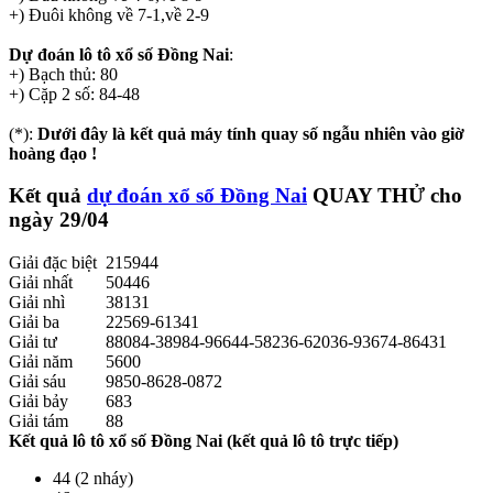
+) Đuôi không về 7-1,về 2-9
Dự đoán lô tô xổ số Đồng Nai
:
+) Bạch thủ: 80
+) Cặp 2 số: 84-48
(*):
Dưới đây là kết quả máy tính quay số ngẫu nhiên vào giờ
hoàng đạo !
Kết quả
dự đoán xổ số Đồng Nai
QUAY THỬ
cho
ngày 29/04
Giải đặc biệt
215944
Giải nhất
50446
Giải nhì
38131
Giải ba
22569-61341
Giải tư
88084-38984-96644-58236-62036-93674-86431
Giải năm
5600
Giải sáu
9850-8628-0872
Giải bảy
683
Giải tám
88
Kết quả lô tô xổ số Đồng Nai (kết quả lô tô trực tiếp)
44 (2 nháy)