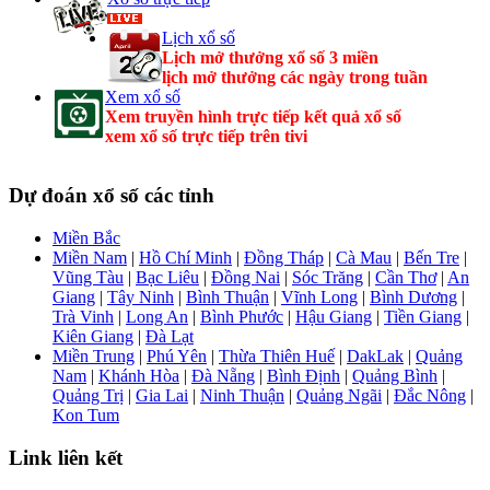
Lịch xổ số
Lịch mở thưởng xổ số 3 miền
lịch mở thưởng các ngày trong tuần
Xem xổ số
Xem truyền hình trực tiếp kết quả xổ số
xem xổ số trực tiếp trên tivi
Dự đoán xổ số các tỉnh
Miền Bắc
Miền Nam
|
Hồ Chí Minh
|
Đồng Tháp
|
Cà Mau
|
Bến Tre
|
Vũng Tàu
|
Bạc Liêu
|
Đồng Nai
|
Sóc Trăng
|
Cần Thơ
|
An
Giang
|
Tây Ninh
|
Bình Thuận
|
Vĩnh Long
|
Bình Dương
|
Trà Vinh
|
Long An
|
Bình Phước
|
Hậu Giang
|
Tiền Giang
|
Kiên Giang
|
Đà Lạt
Miền Trung
|
Phú Yên
|
Thừa Thiên Huế
|
DakLak
|
Quảng
Nam
|
Khánh Hòa
|
Đà Nẵng
|
Bình Định
|
Quảng Bình
|
Quảng Trị
|
Gia Lai
|
Ninh Thuận
|
Quảng Ngãi
|
Đắc Nông
|
Kon Tum
Link liên kết