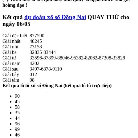
hoàng đạo !
Kết quả
dự đoán xổ số Đồng Nai
QUAY THỬ
cho
ngày 06/05
Giải đặc biệt
877590
Giải nhất
48245
Giải nhì
73158
Giải ba
32835-83444
Giải tư
33596-87899-88046-95382-82062-87308-33828
Giải năm
4202
Giải sáu
3497-6878-9110
Giải bảy
012
Giải tám
08
Kết quả lô tô xổ số Đồng Nai (kết quả lô tô trực tiếp)
90
45
58
35
44
96
99
46