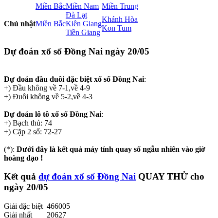
Miền Bắc
Miền Nam
Miền Trung
Đà Lạt
Khánh Hòa
Chủ nhật
Miền Bắc
Kiên Giang
Kon Tum
Tiền Giang
Dự đoán xổ số Đồng Nai
ngày 20/05
Dự đoán đầu đuôi đặc biệt xổ số Đồng Nai
:
+) Đầu không về 7-1,về 4-9
+) Đuôi không về 5-2,về 4-3
Dự đoán lô tô xổ số Đồng Nai
:
+) Bạch thủ: 74
+) Cặp 2 số: 72-27
(*):
Dưới đây là kết quả máy tính quay số ngẫu nhiên vào giờ
hoàng đạo !
Kết quả
dự đoán xổ số Đồng Nai
QUAY THỬ
cho
ngày 20/05
Giải đặc biệt
466005
Giải nhất
20627