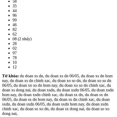
58
35
44
96
99
46
82
62
08 (2 nháy)
28
02
97
78
10
12
Từ khóa:
du doan xs dn, du doan xs dn 06/05, du doan xs dn hom
nay, du doan xs dn chinh xac, du doan xo so dn, du doan xo so dn
06/05, du doan xo so dn hom nay, du doan xo so dn chinh xac, du
doan xs dong nai, du doan xsdn, du doan xsdn 06/05, du doan xsdn
hom nay, du doan xsdn chinh xac, du doan sx dn, du doan sx dn
06/05, du doan sx dn hom nay, du doan sx dn chinh xac, du doan
sxdn, du doan sxdn 06/05, du doan sxdn hom nay, du doan sxdn
chinh xac, du doan so xo dn, du doan sx dong nai, du doan so xo
dong nai,