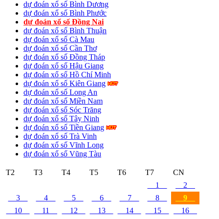
dự đoán xổ số Bình Dương
dự đoán xổ số Bình Phước
dự đoán xổ số Đồng Nai
dự đoán xổ số Bình Thuận
dự đoán xổ số Cà Mau
dự đoán xổ số Cần Thơ
dự đoán xổ số Đồng Tháp
dự đoán xổ số Hậu Giang
dự đoán xổ số Hồ Chí Minh
dự đoán xổ số Kiên Giang
dự đoán xổ số Long An
dự đoán xổ số Miền Nam
dự đoán xổ số Sóc Trăng
dự đoán xổ số Tây Ninh
dự đoán xổ số Tiền Giang
dự đoán xổ số Trà Vinh
dự đoán xổ số Vĩnh Long
dự đoán xổ số Vũng Tàu
T2
T3
T4
T5
T6
T7
CN
1
2
3
4
5
6
7
8
9
10
11
12
13
14
15
16