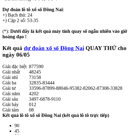
Dự đoán lô tô xổ số Đồng Nai
:
+) Bạch thủ: 24
+) Cặp 2 số: 53-35
(*):
Dưới đây là kết quả máy tính quay số ngẫu nhiên vào giờ
hoàng đạo !
Kết quả
dự đoán xổ số Đồng Nai
QUAY THỬ
cho
ngày 06/05
Giải đặc biệt
877590
Giải nhất
48245
Giải nhì
73158
Giải ba
32835-83444
Giải tư
33596-87899-88046-95382-82062-87308-33828
Giải năm
4202
Giải sáu
3497-6878-9110
Giải bảy
012
Giải tám
08
Kết quả lô tô xổ số Đồng Nai (kết quả lô tô trực tiếp)
90
45