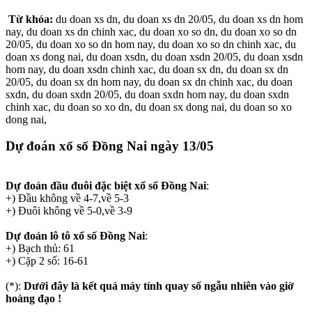
Từ khóa:
du doan xs dn, du doan xs dn 20/05, du doan xs dn hom
nay, du doan xs dn chinh xac, du doan xo so dn, du doan xo so dn
20/05, du doan xo so dn hom nay, du doan xo so dn chinh xac, du
doan xs dong nai, du doan xsdn, du doan xsdn 20/05, du doan xsdn
hom nay, du doan xsdn chinh xac, du doan sx dn, du doan sx dn
20/05, du doan sx dn hom nay, du doan sx dn chinh xac, du doan
sxdn, du doan sxdn 20/05, du doan sxdn hom nay, du doan sxdn
chinh xac, du doan so xo dn, du doan sx dong nai, du doan so xo
dong nai,
Dự đoán xổ số Đồng Nai
ngày 13/05
Dự đoán đầu đuôi đặc biệt xổ số Đồng Nai
:
+) Đầu không về 4-7,về 5-3
+) Đuôi không về 5-0,về 3-9
Dự đoán lô tô xổ số Đồng Nai
:
+) Bạch thủ: 61
+) Cặp 2 số: 16-61
(*):
Dưới đây là kết quả máy tính quay số ngẫu nhiên vào giờ
hoàng đạo !