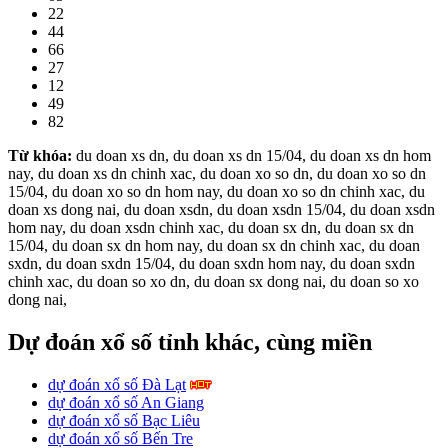
22
44
66
27
12
49
82
Từ khóa:
du doan xs dn, du doan xs dn 15/04, du doan xs dn hom
nay, du doan xs dn chinh xac, du doan xo so dn, du doan xo so dn
15/04, du doan xo so dn hom nay, du doan xo so dn chinh xac, du
doan xs dong nai, du doan xsdn, du doan xsdn 15/04, du doan xsdn
hom nay, du doan xsdn chinh xac, du doan sx dn, du doan sx dn
15/04, du doan sx dn hom nay, du doan sx dn chinh xac, du doan
sxdn, du doan sxdn 15/04, du doan sxdn hom nay, du doan sxdn
chinh xac, du doan so xo dn, du doan sx dong nai, du doan so xo
dong nai,
Dự đoán xổ số tỉnh khác, cùng miền
dự đoán xổ số Đà Lạt
dự đoán xổ số An Giang
dự đoán xổ số Bạc Liêu
dự đoán xổ số Bến Tre