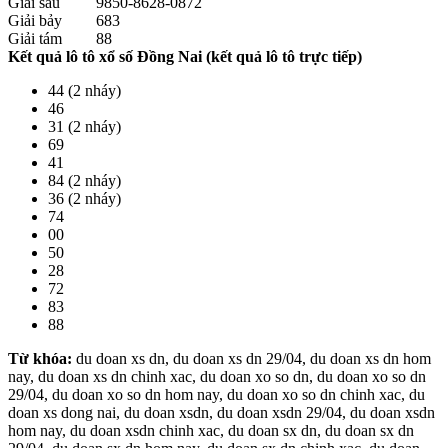
Giải sáu
9850-8628-0872
Giải bảy
683
Giải tám
88
Kết quả lô tô xổ số Đồng Nai (kết quả lô tô trực tiếp)
44 (2 nháy)
46
31 (2 nháy)
69
41
84 (2 nháy)
36 (2 nháy)
74
00
50
28
72
83
88
Từ khóa:
du doan xs dn, du doan xs dn 29/04, du doan xs dn hom
nay, du doan xs dn chinh xac, du doan xo so dn, du doan xo so dn
29/04, du doan xo so dn hom nay, du doan xo so dn chinh xac, du
doan xs dong nai, du doan xsdn, du doan xsdn 29/04, du doan xsdn
hom nay, du doan xsdn chinh xac, du doan sx dn, du doan sx dn